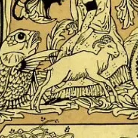
s Catalanes l’any 1919
el folklore a Catalunya’
,
que podrà veure’s durant la Fira a la canton
ar la quantitat de publicacions que es van editar a Catalunya a cavall d
ny i Ramon Violant, que gaudiran d’una vitrina personalitzada; un ap
lar, de gran format, que molt rarament poden trobar-se a les llibreries cat
 les publicacions de folklore a Catalunya’, prevista el 3 d’octubre (19
any 2018 ha reivindicat uns dels personatges que més van contribuir a l’