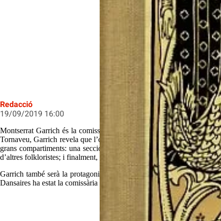
Joan Vila va publicar Les Rondalle
Redacció
19/09/2019 16:00
Montserrat Garrich és la comissària de l’exposició ‘Les publicacions d
Tornaveu, Garrich revela que l’objectiu de la retrospectiva és “demostr
grans compartiments: una secció dedicada a Joan Amades, Aureli Capma
d’altres folkloristes; i finalment, un espai per exposar llibres molt singu
Garrich també serà la protagonista de la conferència ‘Aureli Capmany i
Dansaires ha estat la comissària de l’Any Aureli Capmany, que durant l’