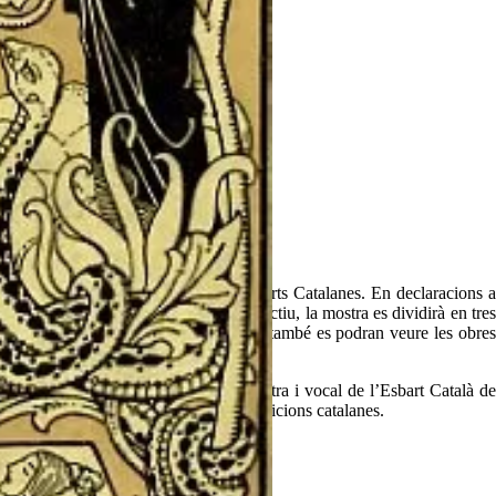
ada a l’alçada de la Gran Via de les Corts Catalanes. En declaracions 
els segles XIX i XX”. Amb aquest objectiu, la mostra es dividirà en tres
artat dividit per àmbits temàtics, on també es podran veure les obres
alanes.
:00h) a l’espai de l’exposició. La mestra i vocal de l’Esbart Català de
estudi i divulgació dels costums i tradicions catalanes.