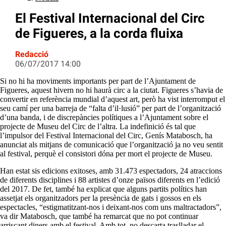
El Festival Internacional del Circ
de Figueres, a la corda fluixa
Redacció
06/07/2017 14:00
Si no hi ha moviments importants per part de l’Ajuntament de
Figueres, aquest hivern no hi haurà circ a la ciutat. Figueres s’havia de
convertir en referència mundial d’aquest art, però ha vist interromput el
seu camí per una barreja de “falta d’il·lusió” per part de l’organització
d’una banda, i de discrepàncies polítiques a l’Ajuntament sobre el
projecte de Museu del Circ de l’altra. La indefinició és tal que
l’impulsor del Festival Internacional del Circ, Genís Matabosch, ha
anunciat als mitjans de comunicació que l’organització ja no veu sentit
al festival, perquè el consistori dóna per mort el projecte de Museu.
Han estat sis edicions exitoses, amb 31.473 espectadors, 24 atraccions
de diferents disciplines i 88 artistes d’onze països diferents en l’edició
del 2017. De fet, també ha explicat que alguns partits polítics han
assetjat els organitzadors per la presència de gats i gossos en els
espectacles, “estigmatitzant-nos i deixant-nos com uns maltractadors”,
va dir Matabosch, que també ha remarcat que no pot continuar
arriscant diners amb el festival. Amb tot, no descarta traslladar el