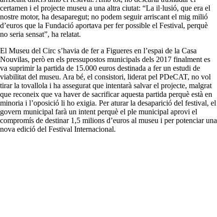
certamen i el projecte museu a una altra ciutat: “La il·lusió, que era el
nostre motor, ha desaparegut; no podem seguir arriscant el mig milió
d’euros que la Fundació aportava per fer possible el Festival, perquè
no seria sensat”, ha relatat.
El Museu del Circ s’havia de fer a Figueres en l’espai de la Casa
Nouvilas, però en els pressupostos municipals dels 2017 finalment es
va suprimir la partida de 15.000 euros destinada a fer un estudi de
viabilitat del museu. Ara bé, el consistori, liderat pel PDeCAT, no vol
tirar la tovallola i ha assegurat que intentarà salvar el projecte, malgrat
que reconeix que va haver de sacrificar aquesta partida perquè està en
minoria i l’oposició li ho exigia. Per aturar la desaparició del festival, el
govern municipal farà un intent perquè el ple municipal aprovi el
compromís de destinar 1,5 milions d’euros al museu i per potenciar una
nova edició del Festival Internacional.