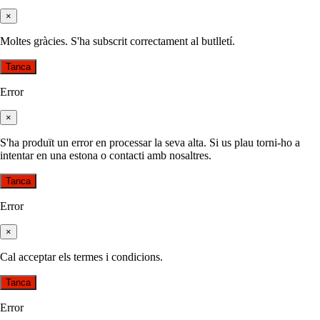
×
Moltes gràcies. S'ha subscrit correctament al butlletí.
Tanca
Error
×
S'ha produït un error en processar la seva alta. Si us plau torni-ho a
intentar en una estona o contacti amb nosaltres.
Tanca
Error
×
Cal acceptar els termes i condicions.
Tanca
Error