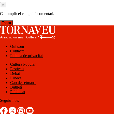
×
Cal omplir el camp del comentari.
Tanca
Qui som
Contacte
Política de privacitat
Cultura Popular
Festivals
Debat
Llibres
Cap de setmana
Butlletí
Publicitat
Seguiu-nos: