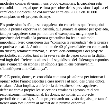
modestes comparativament, uns 6.000 exemplars, la capçalera està
consolidant un espai que se situa per sobre de les previsions i aplana el
camí cap a l’objectiu de col·locar-se entre els 8.000 i els 10.000
exemplars en els propers sis anys.
Els professionals d’aquesta capçalera són conscients que “competirà
amb la premsa esportiva en castellà, que guanya al quiosc per golejada,
tant per capçaleres com per nombre d’exemplars, malgrat que la
presència del català a la premsa generalista ha fet un salt molt
important”. Però consideren que “comença la remuntada” de la premsa
esportiva en català. Amb un mínim de 40 pàgines diàries en color, amb
un disseny totalment renovat, al servei dels continguts i del projecte
periodístic, el rotatiu, tant en la seva versió de paper com en la digital,
vol fugir dels “referents aliens i del seguidisme dels lideratges esportius
que s’emparen en icones i en símbols que ni ens pertanyen ni
s’identifiquen amb Catalunya”.
El 9 Esportiu, doncs, es consolida com una plataforma per informar i
opinar sobre l’àmbit esportiu a casa nostra i al món, des d’una òptica
catalana. Això implica, a diferència de les altres dues capçaleres,
defensar com a pròpies les seleccions catalanes i promoure el seu
reconeixement internacional. És doncs, no només un projecte
periodístic en català, sinó un projecte amb una visió de país que també
trenca amb tota l’oferta al mercat de la premsa esportiva.