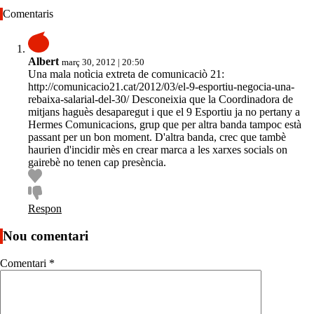
Comentaris
Albert
març 30, 2012 | 20:50
Una mala notìcia extreta de comunicaciò 21:
http://comunicacio21.cat/2012/03/el-9-esportiu-negocia-una-
rebaixa-salarial-del-30/ Desconeixia que la Coordinadora de
mitjans haguès desaparegut i que el 9 Esportiu ja no pertany a
Hermes Comunicacions, grup que per altra banda tampoc està
passant per un bon moment. D'altra banda, crec que tambè
haurien d'incidir mès en crear marca a les xarxes socials on
gairebè no tenen cap presència.
Respon
Nou comentari
Comentari
*