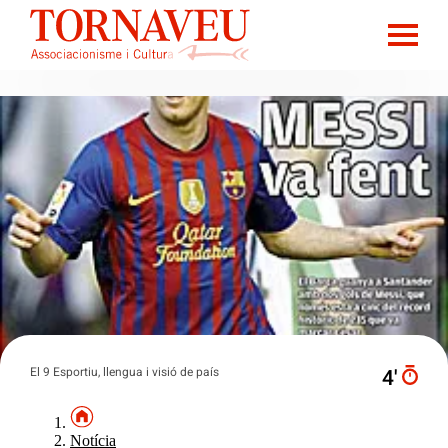
El 9 Esportiu, llengua i visió de país
4′
Notícia