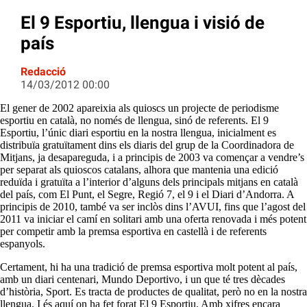
El 9 Esportiu, llengua i visió de
país
Redacció
14/03/2012 00:00
El gener de 2002 apareixia als quioscs un projecte de periodisme
esportiu en català, no només de llengua, sinó de referents. El 9
Esportiu, l’únic diari esportiu en la nostra llengua, inicialment es
distribuïa gratuïtament dins els diaris del grup de la Coordinadora de
Mitjans, ja desapareguda, i a principis de 2003 va començar a vendre’s
per separat als quioscos catalans, alhora que mantenia una edició
reduïda i gratuïta a l’interior d’alguns dels principals mitjans en català
del país, com El Punt, el Segre, Regió 7, el 9 i el Diari d’Andorra. A
principis de 2010, també va ser inclòs dins l’AVUI, fins que l’agost del
2011 va iniciar el camí en solitari amb una oferta renovada i més potent
per competir amb la premsa esportiva en castellà i de referents
espanyols.
Certament, hi ha una tradició de premsa esportiva molt potent al país,
amb un diari centenari, Mundo Deportivo, i un que té tres dècades
d’història, Sport. Es tracta de productes de qualitat, però no en la nostra
llengua. I és aquí on ha fet forat El 9 Esportiu. Amb xifres encara