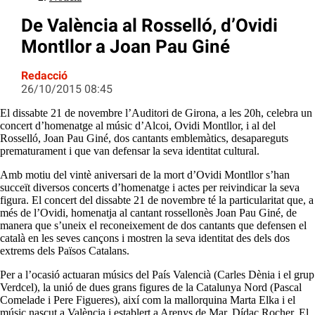
De València al Rosselló, d’Ovidi
Montllor a Joan Pau Giné
Redacció
26/10/2015 08:45
El dissabte 21 de novembre l’Auditori de Girona, a les 20h, celebra un
concert d’homenatge al músic d’Alcoi, Ovidi Montllor, i al del
Rosselló, Joan Pau Giné, dos cantants emblemàtics, desapareguts
prematurament i que van defensar la seva identitat cultural.
Amb motiu del vintè aniversari de la mort d’Ovidi Montllor s’han
succeït diversos concerts d’homenatge i actes per reivindicar la seva
figura. El concert del dissabte 21 de novembre té la particularitat que, a
més de l’Ovidi, homenatja al cantant rossellonès Joan Pau Giné, de
manera que s’uneix el reconeixement de dos cantants que defensen el
català en les seves cançons i mostren la seva identitat des dels dos
extrems dels Països Catalans.
Per a l’ocasió actuaran músics del País Valencià (Carles Dènia i el grup
Verdcel), la unió de dues grans figures de la Catalunya Nord (Pascal
Comelade i Pere Figueres), així com la mallorquina Marta Elka i el
músic nascut a València i establert a Arenys de Mar, Dídac Rocher. El