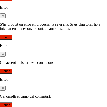
Error
×
S'ha produït un error en processar la seva alta. Si us plau torni-ho a
intentar en una estona o contacti amb nosaltres.
Tanca
Error
×
Cal acceptar els termes i condicions.
Tanca
Error
×
Cal omplir el camp del comentari.
Tanca