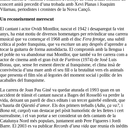
concert anirà precedit d’una trobada amb Xevi Planas i Joaquim
Vilarnau, periodistes i cronistes de la Nova Cançó.
Un reconeixement merescut
El cantant i actor Ovidi Montllor, nascut el 1942 i desaparegut fa vint
anys, ha estat motiu de diversos homenatges per reivindicar una carrera
musical que va començar el 1968 amb el disc
Fera ferotge
, una subtil
crítica al poder franquista, que va escriure un any després d’aprendre a
tocar la guitarra de forma autodidacta. El compromís amb la llengua i
el poble no va abandonar mai Montllor, que també va fer carrera com a
actor de cinema amb el gran èxit de
Furtivos
(1974) de José Luis
Borau, que, sense fer esment directe al franquisme, el clima insà de
convivència d’una mare amb el seu fill o la brutalitat vers els animals
que presenta el film són al·legories del moment social i polític de les
acaballes del franquisme.
La carrera de Joan Pau Giné va quedar aturada el 1993 quan en un
accident de trànsit el cantant nascut a Bages del Rosselló va perdre la
vida, deixant un parell de discs editats i un tercer gairebé enllestit, que
s’hauria dit
Qüestió d’amor
. Els dos primers treballs (
Adiu, ça va?
, i
Bona nit, cargol
) van destacar pel pòsit humorístic de les lletres i cert
surrealisme, i el van portar a ser considerat un dels cantants de la
Catalunya Nord més populars, juntament amb Pere Figueres i Jordi
Barre. El 2003 es va publicar
Records d’una vida
que reunia els inèdits