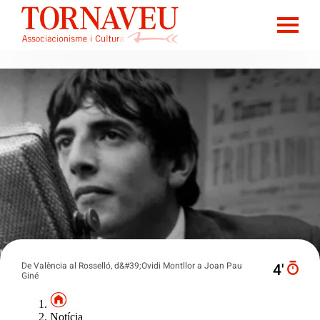
De València al Rosselló, d&#39;Ovidi Montllor a Joan Pau
4′
Giné
Notícia