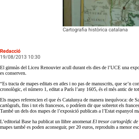
Cartografia històrica catalana
Redacció
19/08/2013 10:30
El gimnàs del Liceu Renouvier acull durant els dies de l’UCE una expo
es conserven.
“Es tracta de mapes editats en atles i no pas de manuscrits, que se’n c
cronològic, el número 1, editat a París l’any 1605, és el més antic de tot
Els mapes referencien el que és Catalunya de manera inequívoca: de Sal
cartògrafs, fins i tot els francesos, o podríem dir que sobretot els fr
També un dels dos mapes de l’exposició publicats a l’Estat espanyol man
L’editorial Base ha publicat un llibre anomenat
El tresor cartogràfic d
mapes també es poden aconseguir, per 20 euros, reproduïts a menor escal