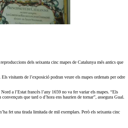
s reproduccions dels seixanta cinc mapes de Catalunya més antics que
 Els visitants de l’exposició podran veure els mapes ordenats per odre
Nord a l’Estat francès l’any 1659 no va fer variar els mapes. “Els
en convençuts que tard o d’hora ens haurien de tornar”, assegura Gual.
 n’ha fet una tirada limitada de mil exemplars. Però els seixanta cinc