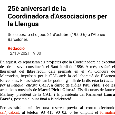
25è aniversari de la
Coordinadora d’Associacions per
la Llengua
Se celebrarà el dijous 21 d’octubre (19.00 h) a l’Ateneu
Barcelonès
Redacció
12/10/2021 19:00
En aquest, es repassaran els projectes que la Coordinadora ha executat
des de la seva constitució, el Sant Jordi de 1996. A més, es farà el
lliurament del llibre-recull dels premiats en el VI Concurs de
Microrelats, impulsats per la CAL amb la col·laboració de l’Ateneu
Barcelonès. Els assistents també podran gaudir de la dissertació
Lluitar
per la llengua: encara CAL?,
a càrrec de filòleg
Pau Vidal
, i de le
actuacions musicals de
Marcel Pich
i
Ginestà
. Els discursos de Jaum
Marfany, president de la CAL, i la presidenta del Parlament
Laura
Borràs
, posaran el punt final a la celebració.
Per assistir-hi, cal fer una reserva prèvia al correu electrònic
cal@cal.cat
, al telèfon 93 415 90 02, o bé omplint el
formulari