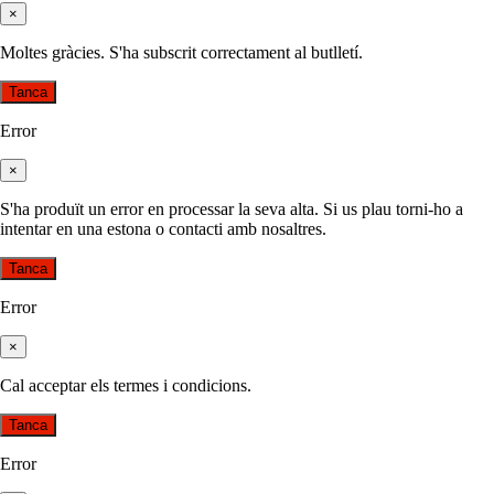
×
Moltes gràcies. S'ha subscrit correctament al butlletí.
Tanca
Error
×
S'ha produït un error en processar la seva alta. Si us plau torni-ho a
intentar en una estona o contacti amb nosaltres.
Tanca
Error
×
Cal acceptar els termes i condicions.
Tanca
Error