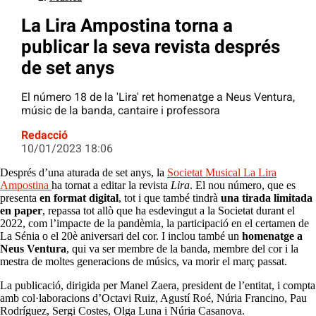
La Lira Ampostina torna a
publicar la seva revista després
de set anys
El número 18 de la 'Lira' ret homenatge a Neus Ventura,
músic de la banda, cantaire i professora
Redacció
10/01/2023 18:06
Després d’una aturada de set anys, la
Societat Musical La Lira
Ampostina
ha tornat a editar la revista
Lira
. El nou número, que es
presenta
en format digital
, tot i que també tindrà
una tirada limitada
en paper
, repassa tot allò que ha esdevingut a la Societat durant el
2022, com l’impacte de la pandèmia, la participació en el certamen de
La Sénia o el 20è aniversari del cor. I inclou també un
homenatge a
Neus Ventura
, qui va ser membre de la banda, membre del cor i la
mestra de moltes generacions de músics, va morir el març passat.
La publicació, dirigida per Manel Zaera, president de l’entitat, i compta
amb col·laboracions d’Octavi Ruiz, Agustí Roé, Núria Francino, Pau
Rodríguez, Sergi Costes, Olga Luna i Núria Casanova.