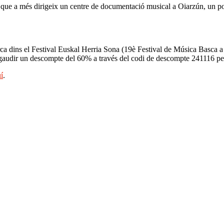
, que a més dirigeix un centre de documentació musical a Oiarzún, un po
a dins el Festival Euskal Herria Sona (19è Festival de Música Basca a B
an gaudir un descompte del 60% a través del codi de descompte 241116 p
uí
.