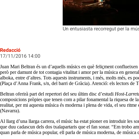
Un entusiasta recorregut per la mús
Redacció
17/11/2016 14:00
Juan Mari Beltran és un d’aquells músics en què feliçment conflueixen la
però per damunt de tot contagia vitalitat i amor per la música en general,
alboka, entre d’altres. Tots aquests instruments, i més, molts més, es p
(Plaça d’Anna Frank, s/n, del barri de Gràcia). Atenció: els lectors 
Beltran oferirà part del repertori del seu últim disc d’estudi
Host-Larre
composicions pròpies que tenen com a pilar fonamental la riquesa de la 
realitat, per mi aquesta música és moderna i plena de vida, el seu ritme
(Navarra).
Al llarg d’una llarga carrera, el músic ha estat pioner en introduir les 
que duu cadascun dels dos txalapartaris que el fan sonar. “Em trobo amb
quan parla de música popular, ell parla de música moderna, de música