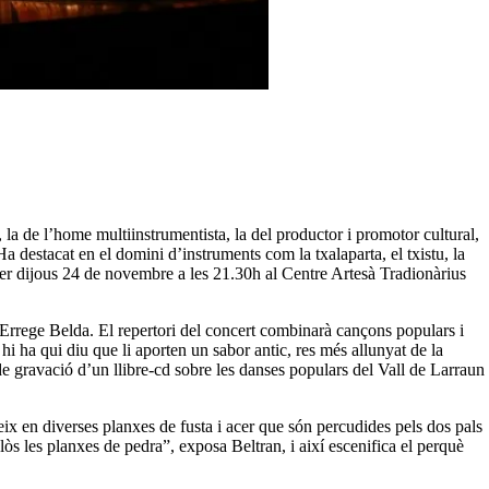
 la de l’home multiinstrumentista, la del productor i promotor cultural,
Ha destacat en el domini d’instruments com la txalaparta, el txistu, la
per dijous 24 de novembre a les 21.30h al Centre Artesà Tradionàrius
rege Belda. El repertori del concert combinarà cançons populars i
i ha qui diu que li aporten un sabor antic, res més allunyat de la
 de gravació d’un llibre-cd sobre les danses populars del Vall de Larraun
steix en diverses planxes de fusta i acer que són percudides pels dos pals
s les planxes de pedra”, exposa Beltran, i així escenifica el perquè