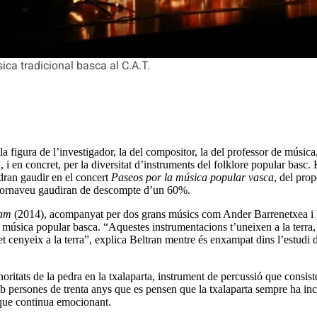
ica tradicional basca al C.A.T.
 figura de l’investigador, la del compositor, la del professor de música,
 i en concret, per la diversitat d’instruments del folklore popular basc. 
odran gaudir en el concert
Paseos por la música popular vasca
, del pro
de Tornaveu gaudiran de descompte d’un 60%.
tam
(2014), acompanyat per dos grans músics com Ander Barrenetxea i Er
música popular basca. “Aquestes instrumentacions t’uneixen a la terra, h
 et cenyeix a la terra”, explica Beltran mentre és enxampat dins l’estudi
sonoritats de la pedra en la txalaparta, instrument de percussió que consi
 persones de trenta anys que es pensen que la txalaparta sempre ha inclò
 que continua emocionant.