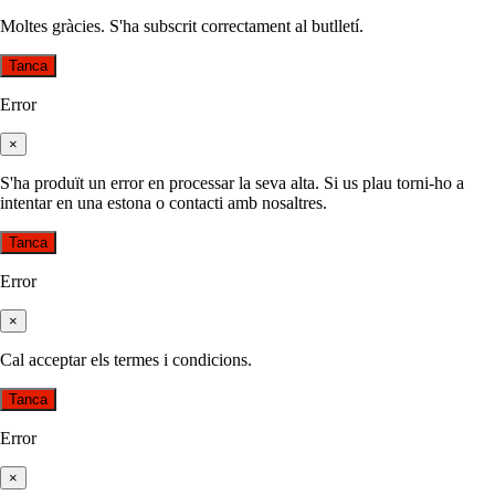
Moltes gràcies. S'ha subscrit correctament al butlletí.
Tanca
Error
×
S'ha produït un error en processar la seva alta. Si us plau torni-ho a
intentar en una estona o contacti amb nosaltres.
Tanca
Error
×
Cal acceptar els termes i condicions.
Tanca
Error
×