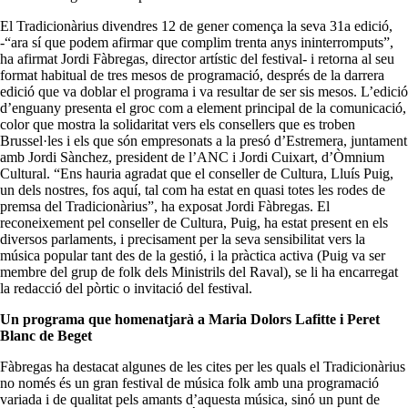
El Tradicionàrius divendres 12 de gener comença la seva 31a edició,
-“ara sí que podem afirmar que complim trenta anys ininterromputs”,
ha afirmat Jordi Fàbregas, director artístic del festival- i retorna al seu
format habitual de tres mesos de programació, després de la darrera
edició que va doblar el programa i va resultar de ser sis mesos. L’edició
d’enguany presenta el groc com a element principal de la comunicació,
color que mostra la solidaritat vers els consellers que es troben
Brussel·les i els que són empresonats a la presó d’Estremera, juntament
amb Jordi Sànchez, president de l’ANC i Jordi Cuixart, d’Òmnium
Cultural. “Ens hauria agradat que el conseller de Cultura, Lluís Puig,
un dels nostres, fos aquí, tal com ha estat en quasi totes les rodes de
premsa del Tradicionàrius”, ha exposat Jordi Fàbregas. El
reconeixement pel conseller de Cultura, Puig, ha estat present en els
diversos parlaments, i precisament per la seva sensibilitat vers la
música popular tant des de la gestió, i la pràctica activa (Puig va ser
membre del grup de folk dels Ministrils del Raval), se li ha encarregat
la redacció del pòrtic o invitació del festival.
Un programa que homenatjarà a Maria Dolors Lafitte i Peret
Blanc de Beget
Fàbregas ha destacat algunes de les cites per les quals el Tradicionàrius
no només és un gran festival de música folk amb una programació
variada i de qualitat pels amants d’aquesta música, sinó un punt de