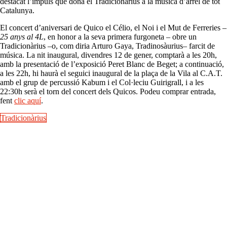
destacat l’impuls que dóna el Tradicionàrius a la música d’arrel de tot
Catalunya.
El concert d’aniversari de Quico el Célio, el Noi i el Mut de Ferreries –
25 anys al 4L
, en honor a la seva primera furgoneta – obre un
Tradicionàrius –o, com diria Arturo Gaya, Tradinosàurius– farcit de
música. La nit inaugural, divendres 12 de gener, comptarà a les 20h,
amb la presentació de l’exposició Peret Blanc de Beget; a continuació,
a les 22h, hi haurà el seguici inaugural de la plaça de la Vila al C.A.T.
amb el grup de percussió Kabum i el Col·leciu Guirigrall, i a les
22:30h serà el torn del concert dels Quicos. Podeu comprar entrada,
fent
clic aquí
.
Tradicionàrius