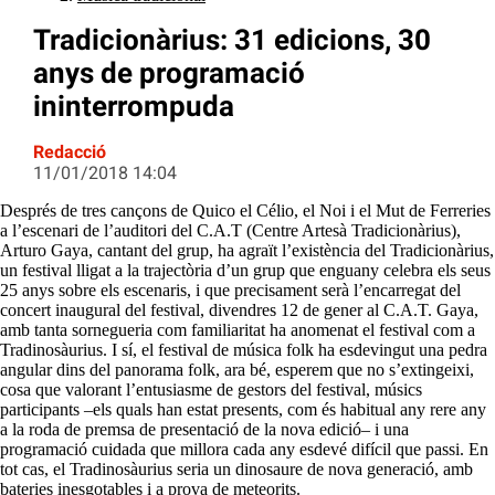
Tradicionàrius: 31 edicions, 30
anys de programació
ininterrompuda
Redacció
11/01/2018 14:04
Després de tres cançons de Quico el Célio, el Noi i el Mut de Ferreries
a l’escenari de l’auditori del C.A.T (Centre Artesà Tradicionàrius),
Arturo Gaya, cantant del grup, ha agraït l’existència del Tradicionàrius,
un festival lligat a la trajectòria d’un grup que enguany celebra els seus
25 anys sobre els escenaris, i que precisament serà l’encarregat del
concert inaugural del festival, divendres 12 de gener al C.A.T. Gaya,
amb tanta sornegueria com familiaritat ha anomenat el festival com a
Tradinosàurius. I sí, el festival de música folk ha esdevingut una pedra
angular dins del panorama folk, ara bé, esperem que no s’extingeixi,
cosa que valorant l’entusiasme de gestors del festival, músics
participants –els quals han estat presents, com és habitual any rere any
a la roda de premsa de presentació de la nova edició– i una
programació cuidada que millora cada any esdevé difícil que passi. En
tot cas, el Tradinosàurius seria un dinosaure de nova generació, amb
bateries inesgotables i a prova de meteorits.