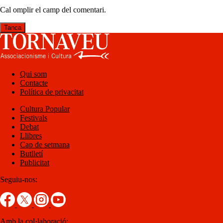
Cal omplir el camp del comentari.
Tanca
Qui som
Contacte
Política de privacitat
Cultura Popular
Festivals
Debat
Llibres
Cap de setmana
Butlletí
Publicitat
Seguiu-nos:
Amb la col·laboració: