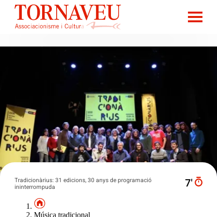
Tradicionàrius: 31 edicions, 30 anys de programació
7′
ininterrompuda
Música tradicional