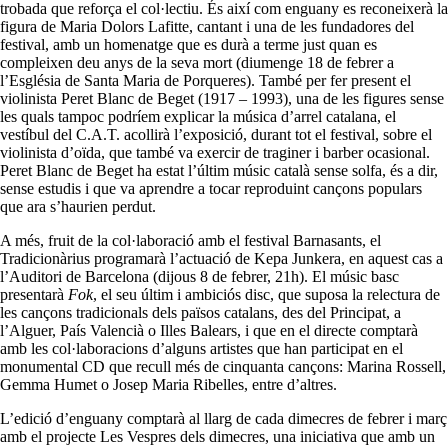
trobada que reforça el col·lectiu. És així com enguany es reconeixerà la
figura de Maria Dolors Lafitte, cantant i una de les fundadores del
festival, amb un homenatge que es durà a terme just quan es
compleixen deu anys de la seva mort (diumenge 18 de febrer a
l’Església de Santa Maria de Porqueres). També per fer present el
violinista Peret Blanc de Beget (1917 – 1993), una de les figures sense
les quals tampoc podríem explicar la música d’arrel catalana, el
vestíbul del C.A.T. acollirà l’exposició, durant tot el festival, sobre el
violinista d’oïda, que també va exercir de traginer i barber ocasional.
Peret Blanc de Beget ha estat l’últim músic català sense solfa, és a dir,
sense estudis i que va aprendre a tocar reproduint cançons populars
que ara s’haurien perdut.
A més, fruit de la col·laboració amb el festival Barnasants, el
Tradicionàrius programarà l’actuació de Kepa Junkera, en aquest cas a
l’Auditori de Barcelona (dijous 8 de febrer, 21h). El músic basc
presentarà
Fok
, el seu últim i ambiciós disc, que suposa la relectura de
les cançons tradicionals dels països catalans, des del Principat, a
l’Alguer, País Valencià o Illes Balears, i que en el directe comptarà
amb les col·laboracions d’alguns artistes que han participat en el
monumental CD que recull més de cinquanta cançons: Marina Rossell,
Gemma Humet o Josep Maria Ribelles, entre d’altres.
L’edició d’enguany comptarà al llarg de cada dimecres de febrer i març
amb el projecte Les Vespres dels dimecres, una iniciativa que amb un