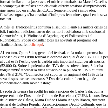
format similar a una jazz-cava, el músic contrabaixista Marcel Casellas
s’acompanya de músics amb els quals ofereix sessions d’improvisació
que tenen lloc en el Bar del C.A.T. Sempre inquiet i innovador,
Casellas enguany s’ha envoltat d’intèrprets femenines, quasi en la seva
totalitat.
A més, el Tradicionàrius continua el seu idil·li amb els millors cicles de
folk i música tradicional arreu del territori i col·labora amb sessions al
Garrotxinàrius, la Violinada d’Argelaguer, el Folkestoltes i el
Rubrifolkum. Podeu consultar totes les novetats al programa del
Tradicionàrius, fent
clic aquí
.
Al seu torn, Quim Soler, gerent del festival, en la roda de premsa ha
exposat les xifres d’un festival la despesa del qual és de 136.000 € i per
al qual es fa l’esforç que la partida més important sigui per als músics
(52.000 €). Sobre la polèmica de l’IVA de les subvencions, Soler ha
volgut també recordar la trista situació de la pujada de l’IVA cultural
del 8% al 21%: “Quin sector pot suportar un augment del 13% de la
seva despesa sense ensorrar-se? Des de la cultura hem hagut de
compensar-ho amb molt d’esforç”.
La roda de premsa ha acollit les intervencions de Carles Sala, com a
representant de l’Institut de Cultura de Barcelona (ICUB), la consellera
del districte de Gràcia, Marta Duñac i Maria Àngels Blasco, directora
general de Cultura Popular, Associacionisme i Acció Culturals, que ha