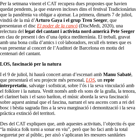
Per la setmana vinent el CAT recupera dues propostes que havien
quedat pendents, ja que estaven incloses dins el festival Tradicionàrius
que la pandèmia va obligar a ajornar. La primera, dimarts 7 de juliol,
vindrà de la mà d’
Arturo Gaya i el grup Tren Seeger
, que
presentaran el disc
El poder de la cançó
(DiscMedi, 2020), una
relectura del
legat del cantant i activista nord-americà Pete Seeger
en clau de present i des d’una òptica mediterrània. El treball, gravat
amb una bona colla d’amics i col·laboradors, recull els temes que es
van presentar al concert de l’Auditori de Barcelona en motiu del
centenari del cantant.
LOS, fascinació per la natura
I el 9 de juliol, hi haurà concert arran d’escenari amb
Manu Sabaté
,
que presentarà el seu projecte més personal,
LOS
, un
repte
interpretatiu
, salvatge i sofisticat, sobre l’ós i la seva vinculació amb
el folklore i la natura. Vestit només amb els sons de la gralla, la tenora,
el clarinet baix i el saxo baríton, el músic aborda la seva fascinació
sobre aquest animal que el fascina, narrant el seu ascens com a rei del
bosc i bèstia sagrada fins a la seva marginació i demonització i la seva
pràctica extinció del territori.
Des del CAT expliquen que, amb aquestes activitats, l’objectiu és que
“la música folk torni a sonar en viu”, però que ho faci amb la total
seguretat per al públic, per això s’aplicaran les mesures sanitàries