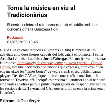
Torna la música en viu al
Tradicionàrius
El centre celebra el retrobament amb el públic amb tres
concerts dins la Quinzena Folk
Redacció
01/07/2020 10:45
El CAT va celebrar dimecres al vespre (21.30h) la represa de les
activitats amb dues figures cabdals del folk català el romancer
Jaume
Arnella
i el músic i activista
Jordi Fàbregas
. Els músics van presentar
la proposta
Bombardeig de cançons, entre guitarra i porró – Cop de
Cançó
, tota una declaració d’intencions que expressa, com expliquen
ells mateixos les “ganes boges” de veure’s amb el seu públic i cantar
plegats. Des del CAT expliquen que el concert s’ha concebut amb
format de
Taverna off
, “perquè es presenta a l’auditori i no al bar però
amb taules i cadires perquè públic pugui gaudir de l’esperit tavernari de
les sessions de La Taverna del CAT que es programen a la primavera i
la tardor”.
Relectura de Pete Seeger