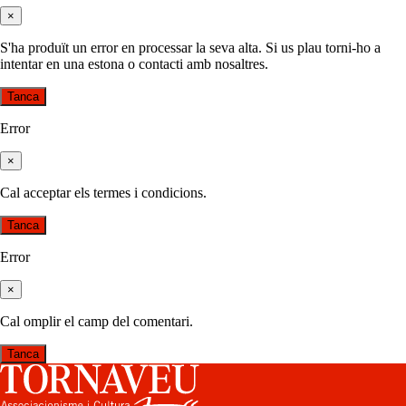
×
S'ha produït un error en processar la seva alta. Si us plau torni-ho a
intentar en una estona o contacti amb nosaltres.
Tanca
Error
×
Cal acceptar els termes i condicions.
Tanca
Error
×
Cal omplir el camp del comentari.
Tanca