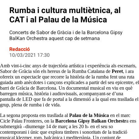
Rumba i cultura multiètnica, al
CAT i al Palau de la Música
Concerts de Sabor de Gràcia i de la Barcelona Gipsy
BalKan Orchestra aquest cap de setmana
Redacció
10/03/2021 17:30
Amb vint-i-cinc anys de trajectòria artística i experiència als escenaris,
Sabor de Gràcia són els hereus de la Rumba Catalana de
Peret
, i ara
ofereix un espectacle que recorre la història de la rumba fent una ruta
guiada amb anècdotes i cançons explicades a partir del seu epicentre, el
barri de Gràcia de Barcelona. Un documental musical en viu en què
barregen música, història i audiovisuals, acompanyant-se d’una
pantalla de LED que fa de portal a la dimensió a la qual ens trasllada el
grup, plena de rumba i de vida.
La segona proposta ens trasllada al
Palau de la Música
en el marc
Cicle Palau Fronteres, on la
Barcelona Gipsy Balkan Orchestr
a ens
submergirà –diumenge 14 de març a les 20 h- en el seu so
contemporani i únic que explora timbres i sonoritats de la tradició
musical klezmer, rom, balcànica i mediterrània. Un conjunt de