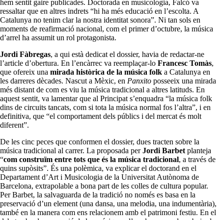
hem sentit gaire publicades. Doctorada en musicologia, Falcó va
ressaltar que en altres indrets “hi ha més educació en l’escolta. A
Catalunya no tenim clar la nostra identitat sonora”. Ni tan sols en
moments de reafirmació nacional, com el primer d’octubre, la música
d’arrel ha assumit un rol protagonista.
Jordi Fàbregas
, a qui està dedicat el dossier, havia de redactar-ne
l’article d’obertura. En l’encàrrec va reemplaçar-lo
Francesc Tomàs
,
que ofereix una
mirada històrica de la música folk
a Catalunya en
les darreres dècades. Nascut a Mèxic, en
Panxito
posseeix una mirada
més distant de com es viu la música tradicional a altres latituds. En
aquest sentit, va lamentar que al Principat s’enquadra “la música folk
dins de circuits tancats, com si tota la música normal fos l’altra”, i en
definitiva, que “el comportament dels públics i del mercat és molt
diferent”.
De les cinc peces que conformen el dossier, dues tracten sobre la
música tradicional al carrer. La proposada per
Jordi Barbet
planteja
“
com construïm entre tots que és la música tradicional
, a través de
quins supòsits”. És una polèmica, va explicar el doctorand en el
Departament d’Art i Musicologia de la Universitat Autònoma de
Barcelona, extrapolable a bona part de les colles de cultura popular.
Per Barbet, la salvaguarda de la tradició no només es basa en la
preservació d’un element (una dansa, una melodia, una indumentària),
també en la manera com ens relacionem amb el patrimoni festiu. En el