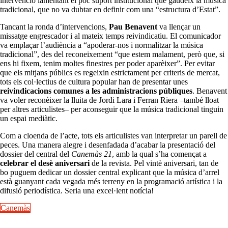
intervenció lamentant el poc suport institucional que gaudeix la música
tradicional, que no va dubtar en definir com una “estructura d’Estat”.
Tancant la ronda d’intervencions,
Pau Benavent
va llençar un
missatge engrescador i al mateix temps reivindicatiu. El comunicador
va emplaçar l’audiència a “apoderar-nos i normalitzar la música
tradicional”, des del reconeixement “que estem malament, però que, si
ens hi fixem, tenim moltes finestres per poder aparèixer”. Per evitar
que els mitjans públics es regeixin estrictament per criteris de mercat,
tots els col·lectius de cultura popular han de presentar unes
reivindicacions comunes a les administracions públiques
. Benavent
va voler reconèixer la lluita de Jordi Lara i Ferran Riera –també lloat
per altres articulistes– per aconseguir que la música tradicional tinguin
un espai mediàtic.
Com a cloenda de l’acte, tots els articulistes van interpretar un parell de
peces. Una manera alegre i desenfadada d’acabar la presentació del
dossier del central del
Canemàs 21
, amb la qual s’ha començat a
celebrar el desè aniversari
de la revista. Pel vintè aniversari, tan de
bo puguem dedicar un dossier central explicant que la música d’arrel
està guanyant cada vegada més terreny en la programació artística i la
difusió periodística. Seria una excel·lent notícia!
Canemàs