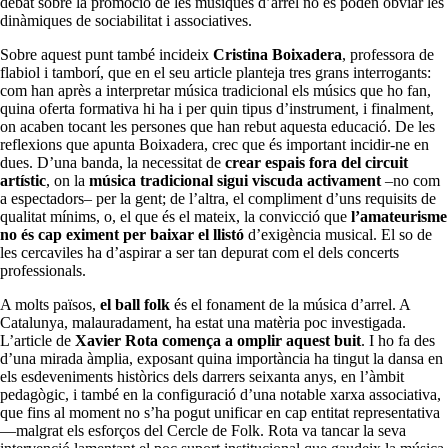
debat sobre la promoció de les músiques d’arrel no es poden obviar les
dinàmiques de sociabilitat i associatives.
Sobre aquest punt també incideix
Cristina Boixadera
, professora de
flabiol i tamborí, que en el seu article planteja tres grans interrogants:
com han après a interpretar música tradicional els músics que ho fan,
quina oferta formativa hi ha i per quin tipus d’instrument, i finalment,
on acaben tocant les persones que han rebut aquesta educació. De les
reflexions que apunta Boixadera, crec que és important incidir-ne en
dues. D’una banda, la necessitat de
crear espais fora del circuit
artístic
, on la
música tradicional sigui viscuda activament
–no com
a espectadors– per la gent; de l’altra, el compliment d’uns requisits de
qualitat mínims, o, el que és el mateix, la convicció que
l’amateurisme
no és cap eximent per baixar el llistó
d’exigència musical. El so de
les cercaviles ha d’aspirar a ser tan depurat com el dels concerts
professionals.
A molts països,
el ball folk
és el fonament de la música d’arrel. A
Catalunya, malauradament, ha estat una matèria poc investigada.
L’article de
Xavier Rota comença a omplir aquest buit
. I ho fa des
d’una mirada àmplia, exposant quina importància ha tingut la dansa en
els esdeveniments històrics dels darrers seixanta anys, en l’àmbit
pedagògic, i també en la configuració d’una notable xarxa associativa,
que fins al moment no s’ha pogut unificar en cap entitat representativa
—malgrat els esforços del Cercle de Folk. Rota va tancar la seva