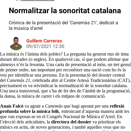
Normalitzar la sonoritat catalana
Crònica de la presentació del ‘Canemàs 21’, dedicat a
la música d’arrel
Guillem Carreras
09/07/2021 12:30
La música és l’ànima dels pobles? La pregunta ha generat rius de tinta
durant dècades (o segles). En qualsevol cas, sí que podem afirmar que
almenys n’és la fesomia. Una carta de presentació al món, un tret genuí
de primer ordre, tan important per reconèixer una nació com ho és la
veu per identificar una persona. En la presentació del dossier central
del
Canemàs 21
, celebrada ahir al Centre Artesà Tradicionàrius (CAT),
precisament es va reivindicar la normalització de la sonoritat catalana.
Una tasca transversal, que s’ha de fer des de l’àmbit de la programació,
la dansa, la música de carrer i els mitjans de comunicació.
Anaís Falcó
va agrair a
Canemàs
que hagi apostat per una
reflexió
profunda sobre la música folk
, entroncant d’aquesta manera amb les
que van exposar-se en el Congrés Nacional de Música d’Arrel. En
l’elecció dels articulistes, la
directora del dossier
va prioritzar els
músics en actiu, de noves generacions, i també aquelles veus que no