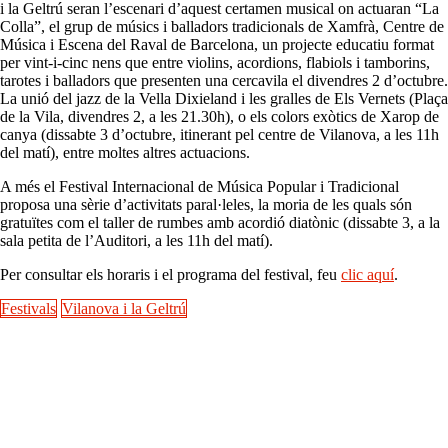
i la Geltrú seran l’escenari d’aquest certamen musical on actuaran “La
Colla”, el grup de músics i balladors tradicionals de Xamfrà, Centre de
Música i Escena del Raval de Barcelona, un projecte educatiu format
per vint-i-cinc nens que entre violins, acordions, flabiols i tamborins,
tarotes i balladors que presenten una cercavila el divendres 2 d’octubre.
La unió del jazz de la Vella Dixieland i les gralles de Els Vernets (Plaça
de la Vila, divendres 2, a les 21.30h), o els colors exòtics de Xarop de
canya (dissabte 3 d’octubre, itinerant pel centre de Vilanova, a les 11h
del matí), entre moltes altres actuacions.
A més el Festival Internacional de Música Popular i Tradicional
proposa una sèrie d’activitats paral·leles, la moria de les quals són
gratuïtes com el taller de rumbes amb acordió diatònic (dissabte 3, a la
sala petita de l’Auditori, a les 11h del matí).
Per consultar els horaris i el programa del festival, feu
clic aquí
.
Festivals
Vilanova i la Geltrú