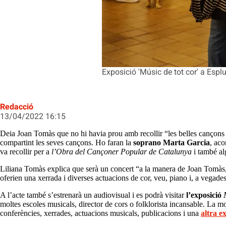
Exposició 'Músic de tot cor' a Espl
Redacció
13/04/2022 16:15
Deia Joan Tomàs que no hi havia prou amb recollir “les belles cançons 
compartint les seves cançons. Ho faran la
soprano Marta Garcia
, ac
va recollir per a
l’Obra del Cançoner Popular de Catalunya
i també a
Liliana Tomàs explica que serà un concert “a la manera de Joan Tomàs, 
oferien una xerrada i diverses actuacions de cor, veu, piano i, a vegades
A l’acte també s’estrenarà un audiovisual i es podrà visitar
l’exposició
moltes escoles musicals, director de cors o folklorista incansable. La mo
conferències, xerrades, actuacions musicals, publicacions i una
altra e