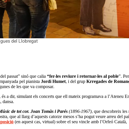
ugues del Llobregat
del passat” sinó que calia
“fer-les reviure i retornar-les al poble
”. Pe
ompanyada pel pianista
Jordi Humet
, i del grup
Krregades de Roman
lgunes de les que va composar
.
és a dir, simulant els concerts que ell mateix programava a l’Ateneu E
, dansa.
Músic de tot cor. Joan Tomàs i Parés
(1896-1967)
, que descobreix les
stra, que al llarg d’aquests catorze mesos s’ha pogut veure arreu del paí
xposició
(en aquest cas, virtual) sobre el seu vincle amb l’Orfeó Català,