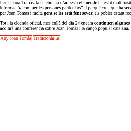
Per Liliana Tomàs, la celebració d’aquesta efemèride ha estat molt pos
informació- com per les persones particulars”. I perquè creu que ha ser
per Joan Tomàs i molta
gent se les està fent seves
: els pobles estant r
Tot i la cloenda oficial, més enllà del dia 24 encara c
ontinuen algunes 
acollirà una conferència sobre Joan Tomàs i la cançó popular catalana.
Any Joan Tomàs
Tradicionàrius