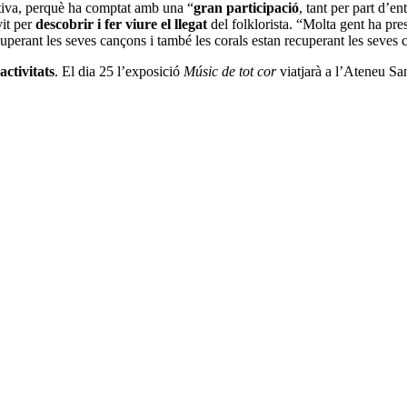
itiva, perquè ha comptat amb una “
gran participació
, tant per part d’en
vit per
descobrir i fer viure el llegat
del folklorista. “Molta gent ha pres
ecuperant les seves cançons i també les corals estan recuperant les seves
activitats
. El dia 25 l’exposició
Músic de tot cor
viatjarà a l’Ateneu San