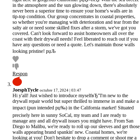
in the atmosphere and the sun glowing down, there's absolutely
never been a superior time to ensure your home's walls are in
tip-top condition. Our group concentrates in coastal properties,
so whether you're managing with deterioration and tear from the
salty air or need some skilled fixes after a storm, we've got you
covered. Can't look forward to assist homeowners all over the
coast with their drywall needs! Feel liberated to reach out if you
have any questions or need a quote. Let's maintain those walls
looking pristine! рџЉ
Respon
JoesphTycle
octubre 17, 2024 | 03:47
Hi y'all! Just wished to introduce myselfвЂ”I'm new to the
drywall repair world but super thrilled to immerse in and make a
impact (pun intended рџ‰) in the California market! Situated
precisely here in sunny SoCal, my team and I are ready to
manage any and all drywall issues you might have. From San
Diego to Malibu, we're ready to roll up our sleeves and get those
walls appearing brand spankin' new. Coastal homes, we're
looking at you! Don't hesitate to drop a comment or shoot me a