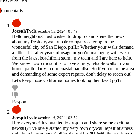
PROPOSTES
Comentaris
JoesphTycle
octubre 15, 2024 | 01:49
Hello neighbors! Just wished to drop by and share the news
about my fresh drywall repair company catering to the
wonderful city of San Diego. рџЊґ Whether your walls demand
a little TLC after years of usage or you're managing with wear
from the latest beachfront storm, my team and I are here to help.
We know how crucial it is to have sturdy, reliable walls in your
home, particularly in our coastal paradise. So if you're in the area
and demanding of some expert repairs, don't delay to reach out!
Let's keep those California homes looking their best! рџЋ
Respon
JoesphTycle
octubre 16, 2024 | 02:52
Hey everyone! Just wanted to drop in and share some exciting
newsвЂ”I've lately started my very own drywall repair business
right here in gorgeous California! рџЏ–пёЏ With the sea breeze