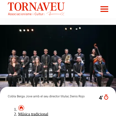
Cobla Berga Jove amb el seu director titular, Denis Rojo
4′
Música tradicional