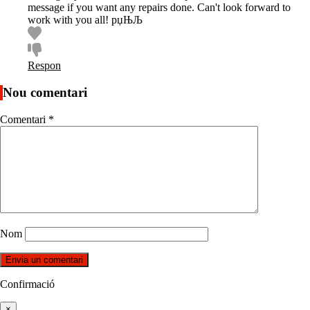
message if you want any repairs done. Can't look forward to
work with you all! рџЊЉ
Respon
Nou comentari
Comentari
*
Nom
Confirmació
×