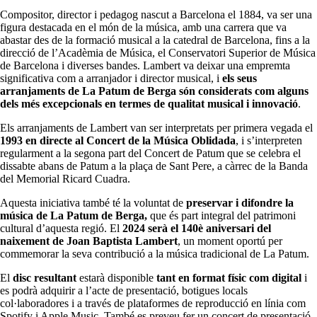
Compositor, director i pedagog nascut a Barcelona el 1884, va ser una
figura destacada en el món de la música, amb una carrera que va
abastar des de la formació musical a la catedral de Barcelona, fins a la
direcció de l’Acadèmia de Música, el Conservatori Superior de Música
de Barcelona i diverses bandes. Lambert va deixar una empremta
significativa com a arranjador i director musical, i
els seus
arranjaments de La Patum de Berga són considerats
com alguns
dels més excepcionals en termes de qualitat musical i innovació
.
Els arranjaments de Lambert van ser interpretats per primera vegada el
1993 en directe al Concert de la Música Oblidada
, i s’interpreten
regularment a la segona part del Concert de Patum que se celebra el
dissabte abans de Patum a la plaça de Sant Pere, a càrrec de la Banda
del Memorial Ricard Cuadra.
Aquesta iniciativa també té la voluntat de
preservar i difondre la
música de La Patum de Berga,
que és part integral del patrimoni
cultural d’aquesta regió. El
2024 serà el 140è aniversari del
naixement de Joan Baptista Lambert
, un moment oportú per
commemorar la seva contribució a la música tradicional de La Patum.
El
disc resultant
estarà disponible
tant en format físic com digital
i
es podrà adquirir a l’acte de presentació, botigues locals
col·laboradores i a través de plataformes de reproducció en línia com
Spotify i Apple Music. També es preveu fer un concert de presentació