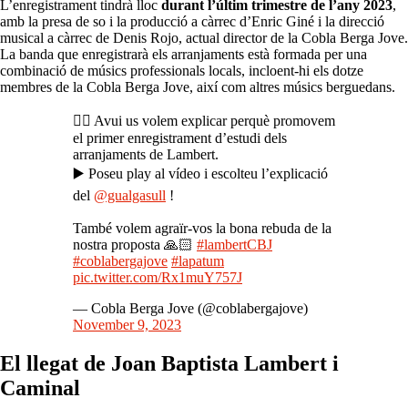
L’enregistrament tindrà lloc
durant l’últim trimestre de l’any 2023
,
amb la presa de so i la producció a càrrec d’Enric Giné i la direcció
musical a càrrec de Denis Rojo, actual director de la Cobla Berga Jove.
La banda que enregistrarà els arranjaments està formada per una
combinació de músics professionals locals, incloent-hi els dotze
membres de la Cobla Berga Jove, així com altres músics berguedans.
👉🏻 Avui us volem explicar perquè promovem
el primer enregistrament d’estudi dels
arranjaments de Lambert.
▶️ Poseu play al vídeo i escolteu l’explicació
del
@gualgasull
!
També volem agraïr-vos la bona rebuda de la
nostra proposta 🙏🏻
#lambertCBJ
#coblabergajove
#lapatum
pic.twitter.com/Rx1muY757J
— Cobla Berga Jove (@coblabergajove)
November 9, 2023
El llegat de Joan Baptista Lambert i
Caminal