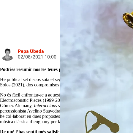
Josep Lluís Galiana és un referent 
Pepa Úbeda
02/08/2021 10:00
Podries resumir-nos les teues produccions musicals dels darrers tr
He publicat set discos sota el segell Liquen Records. Dos d’ells en s
Solos (2021), dos compromisos pendents des de fa temps.
No és fàcil enfrontar-se a aquests projectes a solo, perquè suposen un 
Electroacoustic Pieces (1999-2019) que recull 19 obres compostes i estr
Gómez Alemany,
Interaccions sonores
, un treball col·laboratiu entre 
percussionista Avelino Saavedra, publicàrem el nostre primer disc com 
he col·laborat en dues propostes multidisciplinars del pedagog i artis
música clàssica d’enguany per la crítica catalana (Grup Enderrock Edic
De què t’has sentit més satisfet?