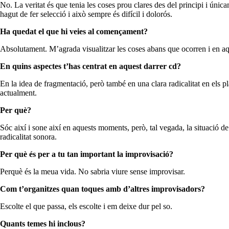
No. La veritat és que tenia les coses prou clares des del principi i única
hagut de fer selecció i això sempre és difícil i dolorós.
Ha quedat el que hi veies al començament?
Absolutament. M’agrada visualitzar les coses abans que ocorren i en aque
En quins aspectes t’has centrat en aquest darrer cd?
En la idea de fragmentació, però també en una clara radicalitat en els 
actualment.
Per què?
Sóc així i sone així en aquests moments, però, tal vegada, la situació de
radicalitat sonora.
Per què és per a tu tan important la improvisació?
Perquè és la meua vida. No sabria viure sense improvisar.
Com t’organitzes quan toques amb d’altres improvisadors?
Escolte el que passa, els escolte i em deixe dur pel so.
Quants temes hi inclous?