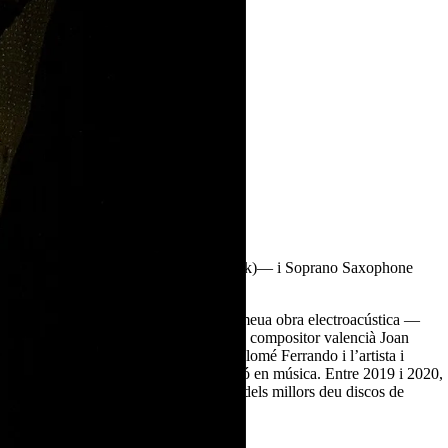
9 per la crítica catalana (Premis Enderrock)— i Soprano Saxophone
 2019, vaig editar un recopilatori de la meua obra electroacústica —
blicar un treball meravellós amb el jove compositor valencià Joan
egrat pel poeta sonor i performer Bartolomé Ferrando i l’artista i
d’entendre l’art sonor i l’experimentació en música. Entre 2019 i 2020,
çsonology, que estat reconegut com un dels millors deu discos de