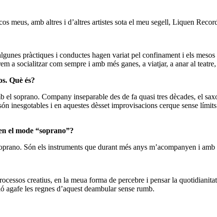
scos meus, amb altres i d’altres artistes sota el meu segell, Liquen Recor
algunes pràctiques i conductes hagen variat pel confinament i els mesos
arem a socialitzar com sempre i amb més ganes, a viatjar, a anar al teat
os. Què és?
el soprano. Company inseparable des de fa quasi tres dècades, el saxo 
ón inesgotables i en aquestes dèsset improvisacions cerque sense límits 
i en el mode “soprano”?
 soprano. Són els instruments que durant més anys m’acompanyen i amb els
rocessos creatius, en la meua forma de percebre i pensar la quotidianita
ïció agafe les regnes d’aquest deambular sense rumb.