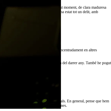
tisfacció. Mostrar-me a mi mateix en aquest moment, de clara maduresa
acompanyen des de fa quatre dècades, ha estat tot un delit, amb
 la família i també per treballar més concentradament en altres
primer confinament durant la primavera del darrer any. També he pogut
, com passa amb el món audiovisual.
t la música, l’escriptura o les arts visuals. En general, pense que hem
el tancament a casa durant llargues setmanes.