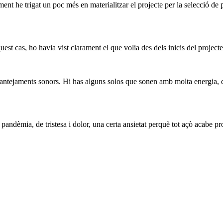
ment he trigat un poc més en materialitzar el projecte per la selecció de p
st cas, ho havia vist clarament el que volia des dels inicis del projecte
plantejaments sonors. Hi has alguns solos que sonen amb molta energia, 
 pandèmia, de tristesa i dolor, una certa ansietat perquè tot açò acabe p