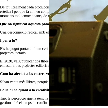
De tot. Realment cada producció, cada procés és únic i particularment e
estètica i pel que fa al meu compromís amb la lliure improvisació i l’
moments molt emocionants, de recerca, d’introspecció i interiorització. 
Què ha significat aquesta pandèmia per als músics?
Una desconnexió radical amb els escenaris, amb el públic, amb la nostr
I per a tu?
Els he pogut portar amb un cert optimisme i felicitat, perquè he aprofi
projectes literaris.
El 2020, vaig publicar dos llibres sobre els meus escrits musicals i
enllestir altres projectes editorials d’altres companys des d’EdictOràlia.
Com ha afectat a les vostres vendes?
S’han venut més llibres, perquè la gent ha dedicat més temps a la lectu
I què hi ha quant a la creativitat?
Tinc la percepció que la gent ha dedicat més temps a fer altres coses re
gestionat bé el temps de confinament i restriccions i ens hem programat l