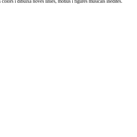
 colors i dibuixa noves línies, motius i figures musicals inèdites.