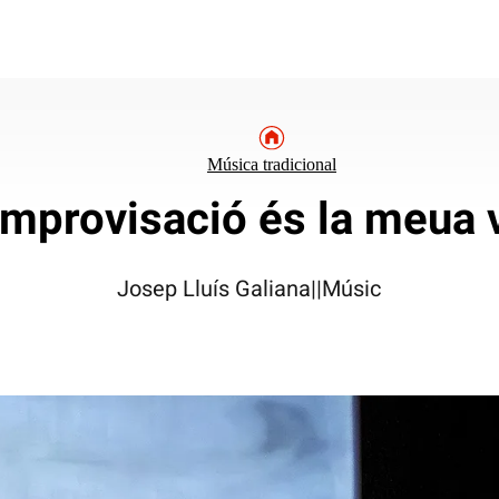
Música tradicional
improvisació és la meua 
Josep Lluís Galiana||Músic