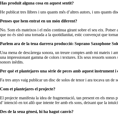
Has produït alguna cosa en aquest sentit?
He publicat tres llibres i uns quants més d’altres autors, i uns quants di
Penses que hem entrat en un món diferent?
No. Som els mateixos i el món continua girant sobre el seu eix. Potser 
que no és sinó una tornada a la quotidianitat, estic convençut que torn
Parlem ara de la teua darrera producció: Soprano Saxophone Sol
Una mena de descàrrega sonora, un treure comptes amb mi mateix i amb 
una impressionant gamma de colors i textures. Els seus ressorts sonors s
sonors inèdits.
Per què et plantejares una sèrie de peces amb aquest instrument 
Fa tres anys vaig publicar un disc de solos de tenor i ara tocava un de
Com et plantejares el projecte?
El projecte manifesta la idea de fragmentació, tan present en els meus p
d’ intenció en tot allò que intente fer amb els sons, deixant que la intu
Des de la seua gènesi, hi ha hagut canvis?