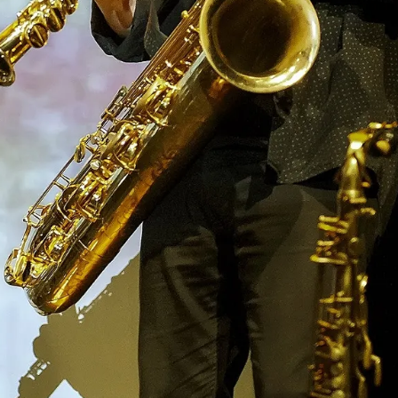
del jazz valencià
es anys?
olitari: Tenor Saxophone Solos (2018) —5è. millor Disc de Jazz del 201
gran repte i un fort compromís amb u mateix i la seua poètica sonora. El
enades tot al llarg de les darreres dues dècades. També el 2019 vaig pu
un compositor i un improvisador. El 2018, el grup Bregues de Moixos, int
a formació estable. Un treball sorprenent on es conjuminen tres formes 
ta sonor valencià Adolf Murillo com ara La Paella Sònica (en DVD) i Tra
ions).