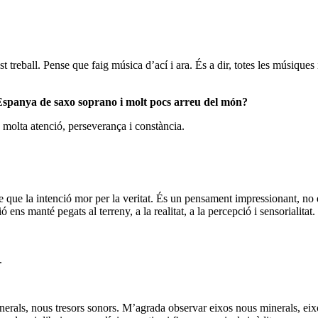
t treball. Pense que faig música d’ací i ara. És a dir, totes les músique
Espanya de saxo soprano i molt pocs arreu del món?
 molta atenció, perseverança i constància.
e que la intenció mor per la veritat. És un pensament impressionant, no en
ó ens manté pegats al terreny, a la realitat, a la percepció i sensorialitat
.
erals, nous tresors sonors. M’agrada observar eixos nous minerals, ei