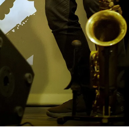
special. És ben cert, que els treballs en solitari m’han donat molta sa
experimentació musical amb els meus instruments, els meus saxos, que m’
Són treballs molt íntims.
a manera de ser i de relacionar-nos amb el món.
tat tot eixe temps de quedar-me a casa per poder compartir més coses amb
 ara mateix he publicat un poemari —HAIKUS D’ESTIU— escrit durant el 
ra. Els discos ja no tenen venda. És un àmbit absolutament digitalitzat
lacionades amb la creativitat. Conec a amics i companys que han recupera
’activitat. L’esport i l’activitat física també ha estat important davant 