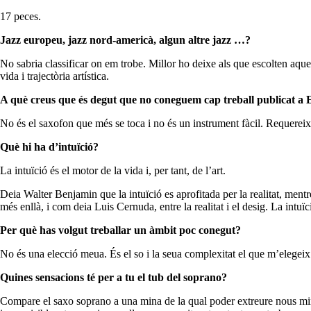
17 peces.
Jazz europeu, jazz nord-americà, algun altre jazz …?
No sabria classificar on em trobe. Millor ho deixe als que escolten aques
vida i trajectòria artística.
A què creus que és degut que no coneguem cap treball publicat a 
No és el saxofon que més se toca i no és un instrument fàcil. Requereix
Què hi ha d’intuïció?
La intuïció és el motor de la vida i, per tant, de l’art.
Deia Walter Benjamin que la intuïció es aprofitada per la realitat, mentr
més enllà, i com deia Luis Cernuda, entre la realitat i el desig. La intuïci
Per què has volgut treballar un àmbit poc conegut?
No és una elecció meua. És el so i la seua complexitat el que m’elegeix
Quines sensacions té per a tu el tub del soprano?
Compare el saxo soprano a una mina de la qual poder extreure nous min