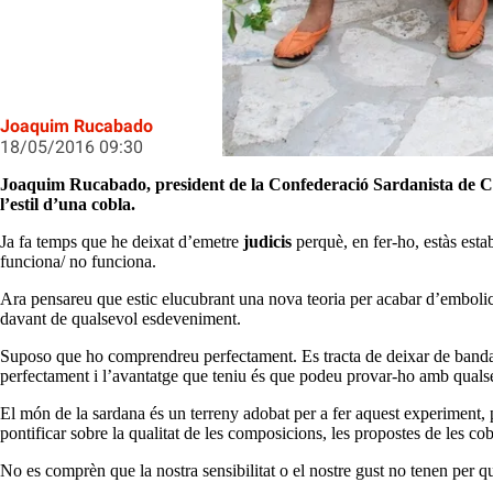
Funciona o no la Cobla Contempor
Joaquim Rucabado
18/05/2016 09:30
Joaquim Rucabado, president de la Confederació Sardanista de Ca
l’estil d’una cobla.
Ja fa temps que he deixat d’emetre
judicis
perquè, en fer-ho, estàs est
funciona/ no funciona.
Ara pensareu que estic elucubrant una nova teoria per acabar d’embolicar
davant de qualsevol esdeveniment.
Suposo que ho comprendreu perfectament. Es tracta de deixar de banda l’a
perfectament i l’avantatge que teniu és que podeu provar-ho amb qualsev
El món de la sardana és un terreny adobat per a fer aquest experiment, p
pontificar sobre la qualitat de les composicions, les propostes de les cob
No es comprèn que la nostra sensibilitat o el nostre gust no tenen per qu