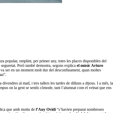
ltura popular, omplint, per primer any, totes les places disponibles del
 seguretat. Però també demostra, segons explica
el músic Arturo
xò va ser en un moment molt dur del desconfinament, quan moltes
ai”.
vendres al matí, i tres tallers les tardes de dilluns a dijous. I a més, la
aCampus on la gent se sentís còmode, tant l’alumnat com el veïnat que ens
plica que amb motiu de
l’Any Ovidi
“s’havien preparat nombroses