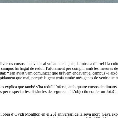
diversos cursos i activitats al voltant de la jota, la música d’arrel i la cu
 campus ha hagut de reduir l’aforament per complir amb les mesures de
ivitat: “Tan aviat vam comunicar que tiràvem endavant el campus –i ai
ràpidament que mai, perquè la gent tenia també més ganes de venir que m
s explica que també s’ha reduït l’oferta, amb quatre cursos de dimarts a di
lis per respectar les distàncies de seguretat. “L’objectiu era fer un Jot
 i obra d’Ovidi Montllor, en el 25è aniversari de la seva mort. Gaya ex