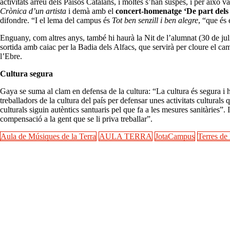
activitats arreu dels Països Catalans, i moltes s’han suspès, i per això
Crònica d’un artista
i demà amb el
concert-homenatge ‘De part dels
difondre. “I el lema del campus és
Tot ben senzill i ben alegre
, “que és
Enguany, com altres anys, també hi haurà la Nit de l’alumnat (30 de julio
sortida amb caiac per la Badia dels Alfacs, que servirà per cloure el ca
l’Ebre.
Cultura segura
Gaya se suma al clam en defensa de la cultura: “La cultura és segura i h
treballadors de la cultura del país per defensar unes activitats culturals
culturals siguin autèntics santuaris pel que fa a les mesures sanitàries”.
compensació a la gent que se li priva treballar”.
Aula de Músiques de la Terra
AULA TERRA
JotaCampus
Terres de 