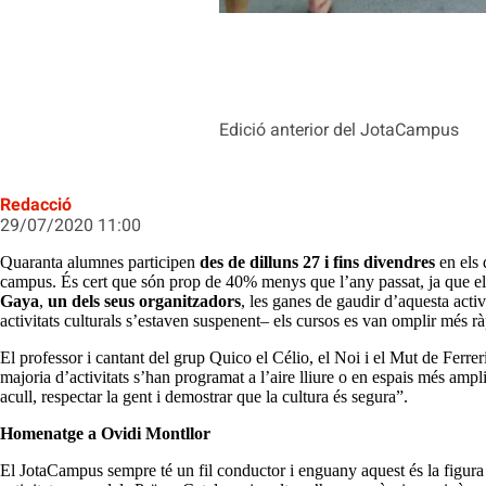
Edició anterior del JotaCampus
Redacció
29/07/2020 11:00
Quaranta alumnes participen
des de dilluns 27 i fins divendres
en els 
campus. És cert que són prop de 40% menys que l’any passat, ja que el
Gaya
,
un dels seus organitzadors
, les ganes de gaudir d’aquesta act
activitats culturals s’estaven suspenent– els cursos es van omplir més 
El professor i cantant del grup Quico el Célio, el Noi i el Mut de Ferrerie
majoria d’activitats s’han programat a l’aire lliure o en espais més amp
acull, respectar la gent i demostrar que la cultura és segura”.
Homenatge a Ovidi Montllor
El JotaCampus sempre té un fil conductor i enguany aquest és la figura