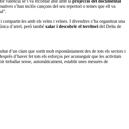
tor valencià se’l va recordar ahir amb la
projecció del documental
formatives s’han inclòs cançons del seu repertori o temes que ell va
al”.
 i compartir-les amb els veïns i veïnes. I divendres s’ha organitzat una
sica d’arrel, però també
xalar i descobrir el territori
del Delta de
ltat d’un clam que sortit molt espontàniament des de tots els sectors i
esprés d’haver fet tots els esforços per aconseguir que les activitats
ibir treballar sense, automàticament, establir unes mesures de