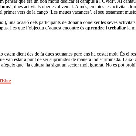
 vam pensar que era un bon motiu dedicar el campus a l’Ovidi”. Al cantau
 bons’
, dues activitats obertes al veïnat. A més, en totes les activitats 
 el primer vers de la cançó ‘Les meues vacances’, el seu testament music
l), una ocasió dels participants de donar a conèixer les seves activitats
mpus. I és que l’objectiu d’aquest encontre és
aprendre i treballar
la mú
o estem dient des de fa dues setmanes però ens ha costat molt. És el resu
 que van estar a punt de ser suprimides de manera indiscriminada. I això d
 I afegeix que “la cultura ha sigut un sector molt ignorat. No es pot proh
l'Ebre