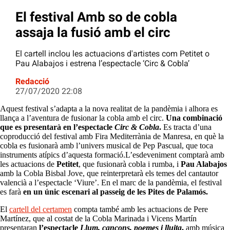
El festival Amb so de cobla
assaja la fusió amb el circ
El cartell inclou les actuacions d'artistes com Petitet o
Pau Alabajos i estrena l’espectacle ‘Circ & Cobla’
Redacció
27/07/2020 22:08
Aquest festival s’adapta a la nova realitat de la pandèmia i alhora es
llança a l’aventura de fusionar la cobla amb el circ.
Una combinació
que es presentarà en l’espectacle
Circ & Cobla
.
Es tracta d’una
coproducció del festival amb Fira Mediterrània de Manresa, en què la
cobla es fusionarà amb l’univers musical de Pep Pascual, que toca
instruments atípics d’aquesta formació.L’esdeveniment comptarà amb
les actuacions de
Petitet
, que fusionarà cobla i rumba, i
Pau Alabajos
amb la Cobla Bisbal Jove, que reinterpretarà els temes del cantautor
valencià a l’espectacle ‘Viure’. En el marc de la pandèmia, el festival
es farà
en un únic escenari al passeig de les Pites de Palamós.
El
cartell del certamen
compta també amb les actuacions de Pere
Martínez, que al costat de la Cobla Marinada i Vicens Martín
presentaran
l’espectacle
Llum, cançons, poemes i lluita
,
amb música