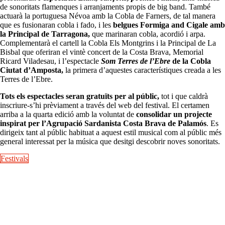
de sonoritats flamenques i arranjaments propis de big band. També
actuarà la portuguesa Névoa amb la Cobla de Farners, de tal manera
que es fusionaran cobla i fado, i les
belgues Formiga and Cigale amb
la Principal de Tarragona,
que marinaran cobla, acordió i arpa.
Complementarà el cartell la Cobla Els Montgrins i la Principal de La
Bisbal que oferiran el vintè concert de la Costa Brava, Memorial
Ricard Viladesau, i l’espectacle
Som Terres de l’Ebre
de la Cobla
Ciutat d’Amposta,
la primera d’aquestes característiques creada a les
Terres de l’Ebre.
Tots els espectacles seran gratuïts per al públic,
tot i que caldrà
inscriure-s’hi prèviament a través del web del festival. El certamen
arriba a la quarta edició amb la voluntat de
consolidar un projecte
inspirat per l’Agrupació Sardanista Costa Brava de Palamós
. Es
dirigeix tant al públic habituat a aquest estil musical com al públic més
general interessat per la música que desitgi descobrir noves sonoritats.
Festivals