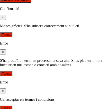
Confirmació
×
Moltes gràcies. S'ha subscrit correctament al butlletí.
Tanca
Error
×
S'ha produït un error en processar la seva alta. Si us plau torni-ho a
intentar en una estona o contacti amb nosaltres.
Tanca
Error
×
Cal acceptar els termes i condicions.
Tanca