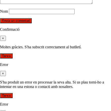
Nom
Confirmació
×
Moltes gràcies. S'ha subscrit correctament al butlletí.
Tanca
Error
×
S'ha produït un error en processar la seva alta. Si us plau torni-ho a
intentar en una estona o contacti amb nosaltres.
Tanca
Error