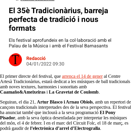
El 35è Tradicionàrius, barreja
perfecta de tradició i nous
formats
Els festival aprofundeix en la col·laboració amb el
Palau de la Música i amb el Festival Barnasants
Redacció
04/01/2022 09:30
El primer directe del festival, que
arrenca el 14 de gener
al Centre
Artesà Tradicionàrius, estarà dedicat a les músiques de ball tradicionals
amb noves textures, harmonies i sonoritats amb
Caamaño&Ameixeiras
i
La Gravetat de Coulomb
.
Seguiran, el dia 21,
Artur Blasco i Arnau Obiols
, amb un repertori de
cançons tradicionals interpretades des de la seva perspectiva. El festival
ha anunciat també que inclourà a la seva programació
El Pony
Pisador
, amb la seva òptica desenfadada per interpretar les músiques
del món, el 4 de febrer. I en el marc del Circuit Folc, el 18 de març, es
podrà gaudir de
l’electrònica d’arrel d’Electrogralla
.