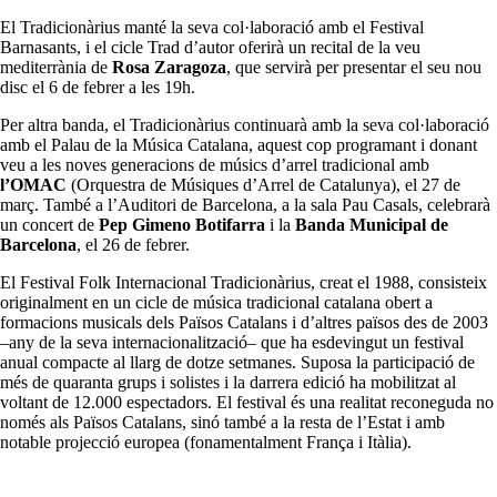
El Tradicionàrius manté la seva col·laboració amb el Festival
Barnasants, i el cicle Trad d’autor oferirà un recital de la veu
mediterrània de
Rosa Zaragoza
, que servirà per presentar el seu nou
disc el 6 de febrer a les 19h.
Per altra banda, el Tradicionàrius continuarà amb la seva col·laboració
amb el Palau de la Música Catalana, aquest cop programant i donant
veu a les noves generacions de músics d’arrel tradicional amb
l’OMAC
(Orquestra de Músiques d’Arrel de Catalunya), el 27 de
març. També a l’Auditori de Barcelona, a la sala Pau Casals, celebrarà
un concert de
Pep Gimeno Botifarra
i la
Banda Municipal de
Barcelona
, el 26 de febrer.
El Festival Folk Internacional Tradicionàrius, creat el 1988, consisteix
originalment en un cicle de música tradicional catalana obert a
formacions musicals dels Països Catalans i d’altres països des de 2003
–any de la seva internacionalització– que ha esdevingut un festival
anual compacte al llarg de dotze setmanes. Suposa la participació de
més de quaranta grups i solistes i la darrera edició ha mobilitzat al
voltant de 12.000 espectadors. El festival és una realitat reconeguda no
només als Països Catalans, sinó també a la resta de l’Estat i amb
notable projecció europea (fonamentalment França i Itàlia).