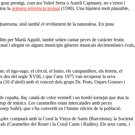
e gran prestigi, com ara Valeri Serra o Aureli Capmany, no s’erren i
trar la
primera referència textual
(1590). Una hipòtesi molt plausible,
 Quaresma, sinó també el revifament de la naturalesa. En justa
llits per Marià Aguiló, també solien cantar peces de caràcter festiu
cional i afegint en alguns municipis gèneres musicals decimonònics (vals,
el rigo-rago, el cèrcol, el buiro, els campanillers, els ferrets, el
nts des del segle XVIII, i que l’any 1975 van recuperar la seva
da (16 d’abril) amb el concert dels grups Dr. Prats, Oques Grasses i
e copalta, llaç català de color vermell i un bordó tornejat que duu la
 grup de músics. Les caramelles estan intercalades amb peces
osep Suñé), que s’ha convertit en l’himne oficiós de la població.
Aplec comptarà amb la Coral la Vinya de Sants (Barcelona), la Societat
s (Caramelles del Roser i la Coral Cants i Rialles). Els seus cants, i