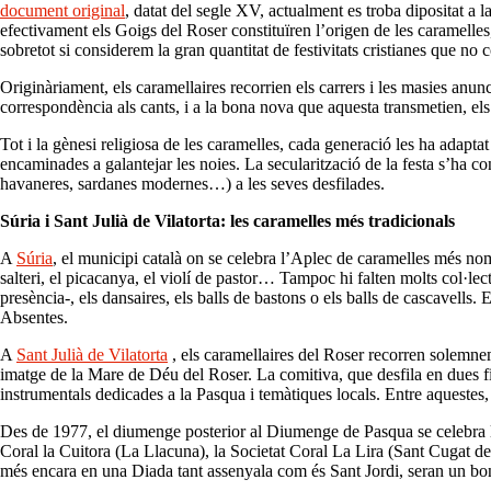
document original
, datat del segle XV, actualment es troba dipositat a 
efectivament els Goigs del Roser constituïren l’origen de les caramelle
sobretot si considerem la gran quantitat de festivitats cristianes que no
Originàriament, els caramellaires recorrien els carrers i les masies anu
correspondència als cants, i a la bona nova que aquesta transmetien, e
Tot i la gènesi religiosa de les caramelles, cada generació les ha adapta
encaminades a galantejar les noies. La secularització de la festa s’ha c
havaneres, sardanes modernes…) a les seves desfilades.
Súria i Sant Julià de Vilatorta: les caramelles més tradicionals
A
Súria
, el municipi català on se celebra l’Aplec de caramelles més nombr
salteri, el picacanya, el violí de pastor… Tampoc hi falten molts col·lec
presència-, els dansaires, els balls de bastons o els balls de cascavell
Absentes.
A
Sant Julià de Vilatorta
, els caramellaires del Roser recorren solemnem
imatge de la Mare de Déu del Roser. La comitiva, que desfila en dues fi
instrumentals dedicades a la Pasqua i temàtiques locals. Entre aquestes,
Des de 1977, el diumenge posterior al Diumenge de Pasqua se celebra l’
Coral la Cuitora (La Llacuna), la Societat Coral La Lira (Sant Cugat del
més encara en una Diada tant assenyala com és Sant Jordi, seran un bon f