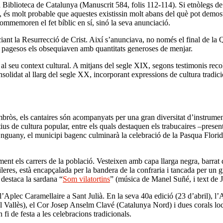
la Biblioteca de Catalunya (Manuscrit 584, folis 112-114). Si etnòlegs d
s, és molt probable que aquestes existissin molt abans del què pot demos
 commemoren el fet bíblic en sí, sinó la seva anunciació.
nciant la Resurrecció de Crist. Així s’anunciava, no només el final de la
ls pagesos els obsequiaven amb quantitats generoses de menjar.
t al seu context cultural. A mitjans del segle XIX, segons testimonis reco
onsolidat al llarg del segle XX, incorporant expressions de cultura tradi
òs, els cantaires són acompanyats per una gran diversitat d’instruments: 
tius de cultura popular, entre els quals destaquen els trabucaires –prese
s. Enguany, el municipi bagenc culminarà la celebració de la Pasqua Flori
ent els carrers de la població. Vesteixen amb capa llarga negra, barrat d
leres, està encapçalada per la bandera de la confraria i tancada per un
 destaca la sardana “
Som vilatortins
” (música de Manel Suñé, i text de J
Aplec Caramellaire a Sant Julià. En la seva 40a edició (23 d’abril), l’
 Vallès), el Cor Josep Anselm Clavé (Catalunya Nord) i dues corals local
i de festa a les celebracions tradicionals.