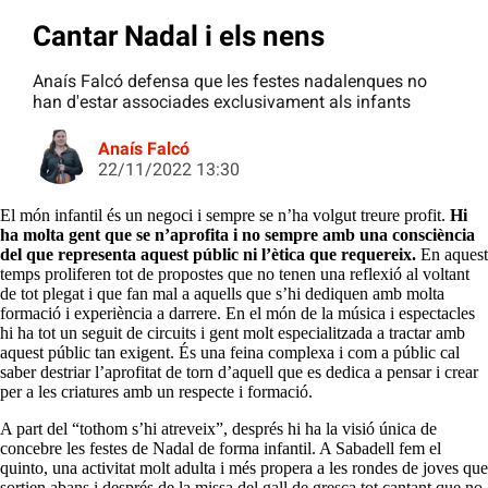
Cantar Nadal i els nens
Anaís Falcó defensa que les festes nadalenques no
han d'estar associades exclusivament als infants
Anaís Falcó
22/11/2022 13:30
El món infantil és un negoci i sempre se n’ha volgut treure profit.
Hi
ha molta gent que se n’aprofita i no sempre amb una consciència
del que representa aquest públic ni l’ètica que requereix.
En aquest
temps proliferen tot de propostes que no tenen una reflexió al voltant
de tot plegat i que fan mal a aquells que s’hi dediquen amb molta
formació i experiència a darrere. En el món de la música i espectacles
hi ha tot un seguit de circuits i gent molt especialitzada a tractar amb
aquest públic tan exigent. És una feina complexa i com a públic cal
saber destriar l’aprofitat de torn d’aquell que es dedica a pensar i crear
per a les criatures amb un respecte i formació.
A part del “tothom s’hi atreveix”, després hi ha la visió única de
concebre les festes de Nadal de forma infantil. A Sabadell fem el
quinto, una activitat molt adulta i més propera a les rondes de joves que
sortien abans i després de la missa del gall de gresca tot cantant que no