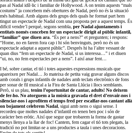
pas al Nadal idíl·lic i familiar de Hollywood. A on tenim aquests “mals
costums” ja concebem més obertures de Nadal, però no és la situació
més habitual. Amb alguns dels grups dels quals he format part hem
tingut un espectacle de Nadal com una proposta per a aquest temps. És
difícil vendre’l perquè, segons sembla,
per Nadal ajuntaments i
entitats només conceben fer un espectacle dirigit al públic infantil,
“familiar” que diuen ara
. “És per a nens?” et pregunten; i respons:
“Home, no en farem fora cap i hi són benvinguts, però no és un
espectacle adaptat a aquest públic”. Després hi ha l’altre vessant de
quan dius “fem un espectacle de Nadal, si us interessa…” i et diuen
“ui, no, no fem espectacles per a nens”. I així anar fent…
I bé, sobre cantar, el tió i totes aquestes expressions musicals que
apareixen per Nadal… Jo mateixa de petita vaig gravar alguns discos
amb corals i grups infantils de nadales amb teclats electrònics de fons
per sonar de fil musical a la Fira de Santa Llúcia i llocs semblants.
Però, si us plau,
tenim l’oportunitat de cantar, adults! No deixem
de fer-ho. No atorguem a la música gravada el dret d’envair-nos i
silenciar-nos i aprofitem el temps fred per escalfar-nos cantant allà
on bojament celebrem Nadal
, sigui amb nens o sigui sense. I
recordeu que moltes nadales d’infantil en tenen ben poc i són de
caràcter ben eròtic. Així que segur que trobarem la forma de gastar
menys llenya a la llar de foc! Cantem, fem cagar el tió tots plegats, la
tradició no pot limitar-se a uns productes a taula i unes decoracions.
Fruïm de tots els sentits!