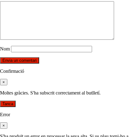
Nom
Confirmació
×
Moltes gràcies. S'ha subscrit correctament al butlletí.
Tanca
Error
×
S'ha produït un error en processar la seva alta. Si us plau torni-ho a