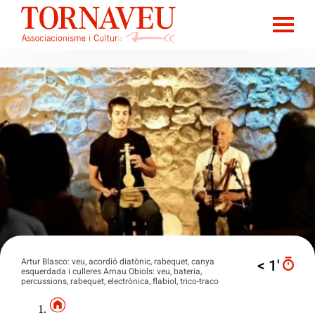
Artur Blasco: veu, acordió diatònic, rabequet, canya
< 1′
esquerdada i culleres Arnau Obiols: veu, bateria,
percussions, rabequet, electrònica, flabiol, trico-traco