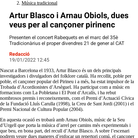
Música tradicional
Artur Blasco i Arnau Obiols, dues
veus per al cançoner pirinenc
Presenten el concert Rabequets en el marc del 35è
Tradicionàrius el proper divendres 21 de gener al CAT
Redacció
19/01/2022 12:45
Nascut a Barcelona el 1933, Artur Blasco és un dels principals
investigadors i divulgadors del folklore català. Ha recollit, poble per
poble, el cançoner popular del Pirineu i a més, ha estat impulsor de la
Trobada d’Acordionistes d’Arsèguel. Ha participat com a músic en
formacions com La Pobletana i El Pont d’Arcalís, i ha rebut
nombrosos premis i reconeixements, com el Premi d’Actuació Cívica
de la Fundació Lluís Carulla (1998), la Creu de Sant Jordi (2001) i el
Premi Nacional de Cultura Popular (2004).
En aquesta ocasió es trobarà amb Arnau Obiols, músic de la Seu
d’Urgell que porta la música d’arrel per camins més experimentals i
que beu, en bona part, del recull d’Artur Blasco. A sobre l’escenari
podrem veure dues maneres d’enfocar un repertori comú, el cançoner