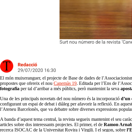
Surt nou número de la revista ‘Can
Redacció
29/07/2020 16:30
El món muixeranguer, el projecte de Base de dades de l’Associacionisme
propostes que ofereix el nou
Canemàs 19
. Editada per l’Ens de l’Assoc
fotografia
per tal d’arribar a més públics, però mantenint la seva
aposta
Una de les principals novetats del nou número és la incorporació
d’un 
configurant un espai de debat i diàleg per afavorir la reflexió. En aquest
l’Ateneu Barcelonès, que va debatre sobre diverses expressions populars: e
A banda d’aquest tema central, la revista segueix mantenint el seu caràcte
articles sobre dos interessants projectes. El primer, el de
Ramon Arnab
recerca ISOCAC de la Universitat Rovira i Virgili. I el segon, sobre
l’