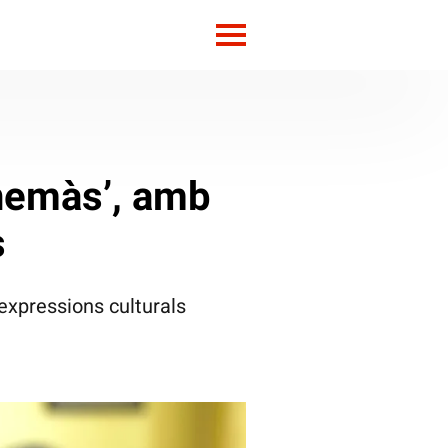
anemàs’, amb
s
 expressions culturals