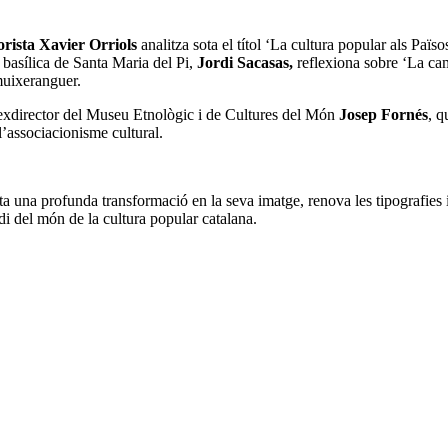
orista Xavier Orriols
analitza sota el títol ‘La cultura popular als Païso
a basílica de Santa Maria del Pi,
Jordi Sacasas,
reflexiona sobre ‘La camp
muixeranguer.
 exdirector del Museu Etnològic i de Cultures del Món
Josep Fornés
, q
l’associacionisme cultural.
a una profunda transformació en la seva imatge, renova les tipografies 
udi del món de la cultura popular catalana.