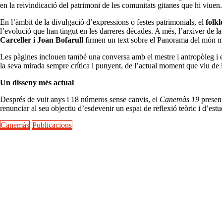
en la reivindicació del patrimoni de les comunitats gitanes que hi viuen.
En l’àmbit de la divulgació d’expressions o festes patrimonials, el
folkl
l’evolució que han tingut en les darreres dècades. A més, l’arxiver de l
Carceller i Joan Bofarull
firmen un text sobre el Panorama del món 
Les pàgines inclouen també una conversa amb el mestre i antropòleg i
la seva mirada sempre crítica i punyent, de l’actual moment que viu de 
Un disseny més actual
Després de vuit anys i 18 números sense canvis, el
Canemàs 19
present
renunciar al seu objectiu d’esdevenir un espai de reflexió teòric i d’est
Canemàs
Publicacions