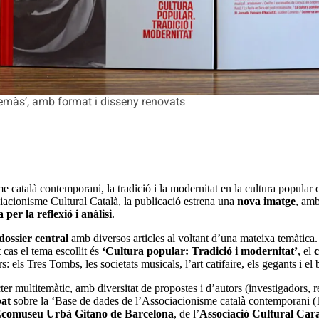
emàs’, amb format i disseny renovats
 català contemporani, la tradició i la modernitat en la cultura popular
iacionisme Cultural Català, la publicació estrena una
nova imatge
, amb
 per la reflexió i anàlisi
.
dossier central
amb diversos articles al voltant d’una mateixa temàtica.
 cas el tema escollit és
‘Cultura popular: Tradició i modernitat’
, el
c
ls Tres Tombs, les societats musicals, l’art catifaire, els gegants i el be
r multitemàtic, amb diversitat de propostes i d’autors (investigadors, res
at
sobre la ‘Base de dades de l’Associacionisme català contemporani (
Ecomuseu Urbà Gitano de Barcelona
, de l’
Associació Cultural Car