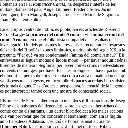
Fontanals en fa al
Romancer Català,
ha despertat l’interès de les
millors plomes del país: Àngel Guimerà, Frederic Soler, Jacint
Verdaguer, Joan Maragall, Josep Carner, Josep Maria de Sagarra o
Joan Oliver, entre altres.
En el corpus central de l’obra, es publiquen els articles de Rossend
Serra «
La gesta primera del comte Arnau
» i «
L’ànima errant del
comte Arnau
», en què el folklorista comparteix els resultats de la
investigació. Un dels punts més interessants és recuperar les respostes
dels vells del Ripollès i zones limítrofes, a principis del segle XX, a la
pregunta “Per què va ser condemnada l’ànima del comte Arnau?” Els
entrevistats al·leguen motius d’índole moral —per haver adquirit béns i
hisendes de manera il·legítima, per haver comès crims i malvestats en
convents de monges, per haver fet actes irreligiosos i haver pactat amb
el dimoni—, però sobretot s’esmenta com a causa el maltractament que
va dispensar als pagesos, en incomplir els pactes acordats i no satisfer
els jornals deguts. Des d’aquesta perspectiva, la creació de la llegenda
es pot interpretar també com una mostra de contestació social.
Els articles de Serra s’alternen amb tres blocs d’il·lustracions de Josep
Ribot: dels paisatges del llegendari, sobre les gestes i heroïcitats del
comte contra els sarraïns, i un darrer bloc dedicat a les males accions
que van provocar que fos condemnat eternament, com ara la fugida
amb l’abadessa Adalaisa. L’edició de l’obra ha anat a cura de
Domènec Ribot
, historiador i crític d’art i net de Josep Ribot.