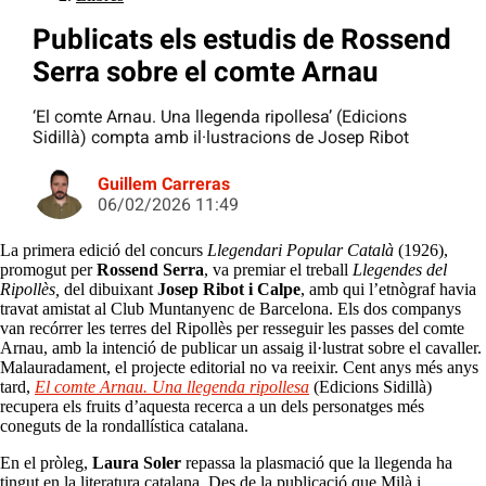
Publicats els estudis de Rossend
Serra sobre el comte Arnau
‘El comte Arnau. Una llegenda ripollesa’ (Edicions
Sidillà) compta amb il·lustracions de Josep Ribot
Guillem Carreras
06/02/2026 11:49
La primera edició del concurs
Llegendari Popular Català
(1926),
promogut per
Rossend Serra
, va premiar el treball
Llegendes del
Ripollès,
del dibuixant
Josep Ribot i Calpe
, amb qui l’etnògraf havia
travat amistat al Club Muntanyenc de Barcelona. Els dos companys
van recórrer les terres del Ripollès per resseguir les passes del comte
Arnau, amb la intenció de publicar un assaig il·lustrat sobre el cavaller.
Malauradament, el projecte editorial no va reeixir. Cent anys més anys
tard,
El comte Arnau. Una llegenda ripollesa
(Edicions Sidillà)
recupera els fruits d’aquesta recerca a un dels personatges més
coneguts de la rondallística catalana.
En el pròleg,
Laura Soler
repassa la plasmació que la llegenda ha
tingut en la literatura catalana. Des de la publicació que Milà i