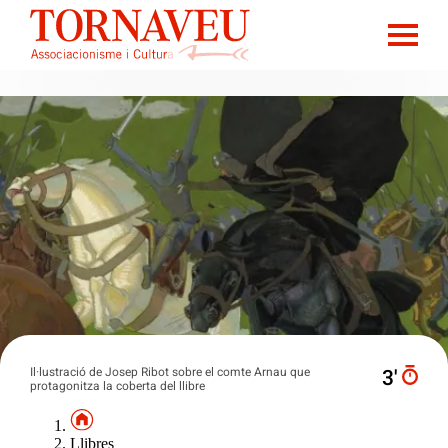
Il·lustració de Josep Ribot sobre el comte Arnau que
3′
protagonitza la coberta del llibre
Llibres