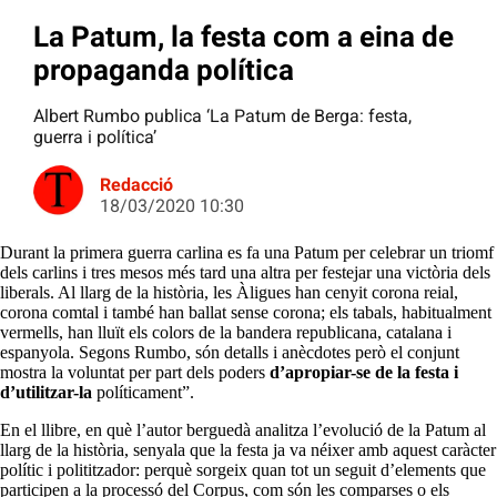
La Patum, la festa com a eina de
propaganda política
Albert Rumbo publica ‘La Patum de Berga: festa,
guerra i política’
Redacció
18/03/2020 10:30
Durant la primera guerra carlina es fa una Patum per celebrar un triomf
dels carlins i tres mesos més tard una altra per festejar una victòria dels
liberals. Al llarg de la història, les Àligues han cenyit corona reial,
corona comtal i també han ballat sense corona; els tabals, habitualment
vermells, han lluït els colors de la bandera republicana, catalana i
espanyola. Segons Rumbo, són detalls i anècdotes però el conjunt
mostra la voluntat per part dels poders
d’apropiar-se de la festa i
d’utilitzar-la
políticament”.
En el llibre, en què l’autor berguedà analitza l’evolució de la Patum al
llarg de la història, senyala que la festa ja va néixer amb aquest caràcter
polític i polititzador: perquè sorgeix quan tot un seguit d’elements que
participen a la processó del Corpus, com són les comparses o els