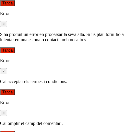
Tanca
Error
×
S'ha produït un error en processar la seva alta. Si us plau torni-ho a
intentar en una estona o contacti amb nosaltres.
Tanca
Error
×
Cal acceptar els termes i condicions.
Tanca
Error
×
Cal omplir el camp del comentari.