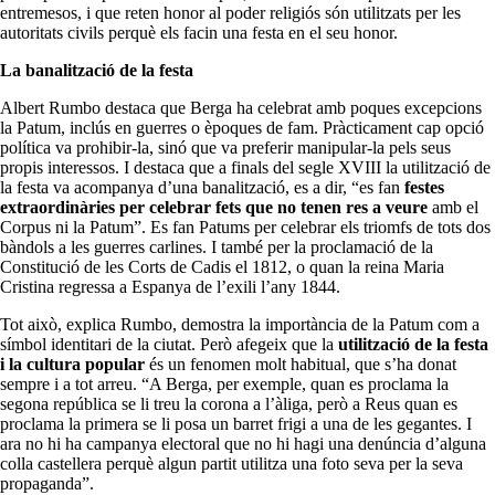
entremesos, i que reten honor al poder religiós són utilitzats per les
autoritats civils perquè els facin una festa en el seu honor.
La banalització de la festa
Albert Rumbo destaca que Berga ha celebrat amb poques excepcions
la Patum, inclús en guerres o èpoques de fam. Pràcticament cap opció
política va prohibir-la, sinó que va preferir manipular-la pels seus
propis interessos. I destaca que a finals del segle XVIII la utilització de
la festa va acompanya d’una banalització, es a dir, “es fan
festes
extraordinàries per celebrar fets
que no tenen res a veure
amb el
Corpus ni la Patum”. Es fan Patums per celebrar els triomfs de tots dos
bàndols a les guerres carlines. I també per la proclamació de la
Constitució de les Corts de Cadis el 1812, o quan la reina Maria
Cristina regressa a Espanya de l’exili l’any 1844.
Tot això, explica Rumbo, demostra la importància de la Patum com a
símbol identitari de la ciutat. Però afegeix que la
utilització de la festa
i la cultura popular
és un fenomen molt habitual, que s’ha donat
sempre i a tot arreu. “A Berga, per exemple, quan es proclama la
segona república se li treu la corona a l’àliga, però a Reus quan es
proclama la primera se li posa un barret frigi a una de les gegantes. I
ara no hi ha campanya electoral que no hi hagi una denúncia d’alguna
colla castellera perquè algun partit utilitza una foto seva per la seva
propaganda”.