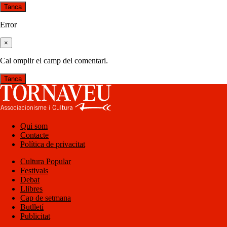
Tanca
Error
×
Cal omplir el camp del comentari.
Tanca
Qui som
Contacte
Política de privacitat
Cultura Popular
Festivals
Debat
Llibres
Cap de setmana
Butlletí
Publicitat