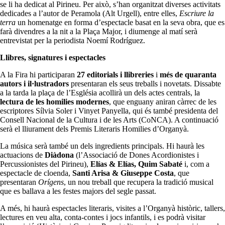
se li ha dedicat al Pirineu. Per això, s’han organitzat diverses activitats
dedicades a l’autor de Peramola (Alt Urgell), entre elles,
Escriure la
terra
un homenatge en forma d’espectacle basat en la seva obra, que es
farà divendres a la nit a la Plaça Major, i diumenge al matí serà
entrevistat per la periodista Noemí Rodríguez.
Llibres, signatures i espectacles
A la Fira hi participaran
27 editorials i llibreries
i
més de quaranta
autors i il·lustradors
presentaran els seus treballs i novetats. Dissabte
a la tarda la plaça de l’Església acollirà un dels actes centrals, la
lectura de les homilies modernes
, que enguany aniran càrrec de les
escriptores Sílvia Soler i Vinyet Panyella, qui és també presidenta del
Consell Nacional de la Cultura i de les Arts (CoNCA). A continuació
serà el lliurament dels Premis Literaris Homilies d’Organyà.
La música serà també un dels ingredients principals. Hi haurà les
actuacions de
Diàdona
(l’Associació de Dones Acordionistes i
Percussionistes del Pirineu),
Elías & Elías, Quim Sabaté
i, com a
espectacle de cloenda,
Santi Arisa & Giuseppe Costa
, que
presentaran
Orígens
, un nou treball que recupera la tradició musical
que es ballava a les festes majors del segle passat.
A més, hi haurà espectacles literaris, visites a l’Organyà històric, tallers,
lectures en veu alta, conta-contes i jocs infantils, i es podrà visitar