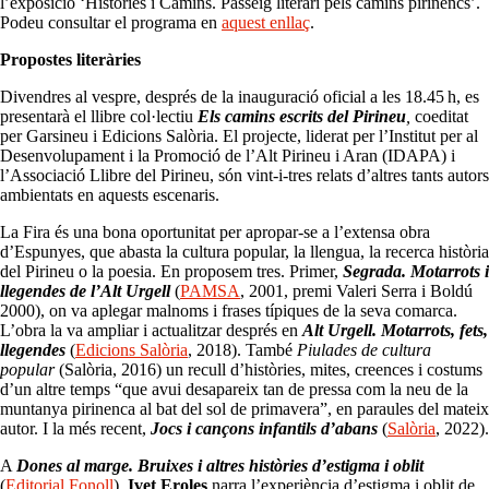
l’exposició ‘Històries i Camins. Passeig literari pels camins pirinencs’.
Podeu consultar el programa en
aquest enllaç
.
Propostes literàries
Divendres al vespre, després de la inauguració oficial a les 18.45 h, es
presentarà el llibre col·lectiu
Els camins escrits del Pirineu
,
coeditat
per Garsineu i Edicions Salòria. El projecte, liderat per l’Institut per al
Desenvolupament i la Promoció de l’Alt Pirineu i Aran (IDAPA) i
l’Associació Llibre del Pirineu, són vint-i-tres relats d’altres tants autors
ambientats en aquests escenaris.
La Fira és una bona oportunitat per apropar-se a l’extensa obra
d’Espunyes, que abasta la cultura popular, la llengua, la recerca història
del Pirineu o la poesia. En proposem tres. Primer,
Segrada. Motarrots i
llegendes de l’Alt Urgell
(
PAMSA
, 2001, premi Valeri Serra i Boldú
2000), on va aplegar malnoms i frases típiques de la seva comarca.
L’obra la va ampliar i actualitzar després en
Alt Urgell. Motarrots, fets,
llegendes
(
Edicions Salòria
, 2018). També
Piulades de cultura
popular
(Salòria, 2016) un recull d’històries, mites, creences i costums
d’un altre temps “que avui desapareix tan de pressa com la neu de la
muntanya pirinenca al bat del sol de primavera”, en paraules del mateix
autor. I la més recent,
Jocs i cançons infantils d’abans
(
Salòria
, 2022).
A
Dones al marge. Bruixes i altres històries d’estigma i oblit
(
Editorial Fonoll
),
Ivet Eroles
narra l’experiència d’estigma i oblit de