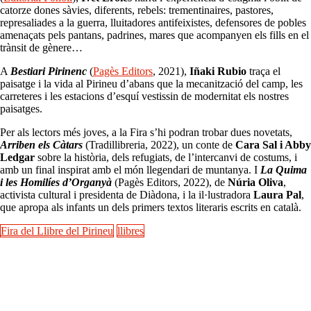
catorze dones sàvies, diferents, rebels: trementinaires, pastores,
represaliades a la guerra, lluitadores antifeixistes, defensores de pobles
amenaçats pels pantans, padrines, mares que acompanyen els fills en el
trànsit de gènere…
A
Bestiari Pirinenc
(
Pagès Editors
, 2021),
Iñaki Rubio
traça el
paisatge i la vida al Pirineu d’abans que la mecanització del camp, les
carreteres i les estacions d’esquí vestissin de modernitat els nostres
paisatges.
Per als lectors més joves, a la Fira s’hi podran trobar dues novetats,
Arriben els Càtars
(Tradillibreria, 2022), un conte de
Cara Sal i Abby
Ledgar
sobre la història, dels refugiats, de l’intercanvi de costums, i
amb un final inspirat amb el món llegendari de muntanya. I
La Quima
i les Homilíes d’Organyà
(Pagès Editors, 2022), de
Núria Oliva
,
activista cultural i presidenta de Diàdona, i la il·lustradora
Laura Pal
,
que apropa als infants un dels primers textos literaris escrits en català.
Fira del Llibre del Pirineu
llibres