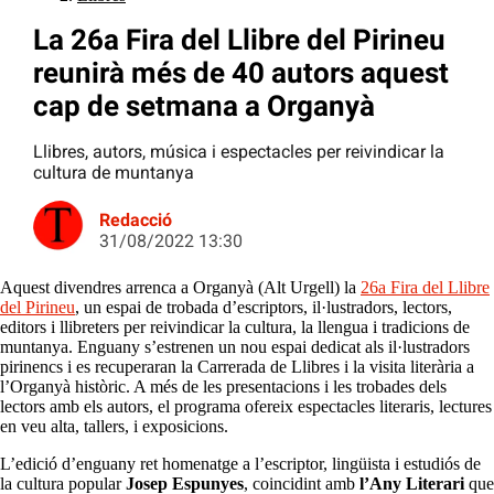
La 26a Fira del Llibre del Pirineu
reunirà més de 40 autors aquest
cap de setmana a Organyà
Llibres, autors, música i espectacles per reivindicar la
cultura de muntanya
Redacció
31/08/2022 13:30
Aquest divendres arrenca a Organyà (Alt Urgell) la
26a Fira del Llibre
del Pirineu
, un espai de trobada d’escriptors, il·lustradors, lectors,
editors i llibreters per reivindicar la cultura, la llengua i tradicions de
muntanya. Enguany s’estrenen un nou espai dedicat als il·lustradors
pirinencs i es recuperaran la Carrerada de Llibres i la visita literària a
l’Organyà històric. A més de les presentacions i les trobades dels
lectors amb els autors, el programa ofereix espectacles literaris, lectures
en veu alta, tallers, i exposicions.
L’edició d’enguany ret homenatge a l’escriptor, lingüista i estudiós de
la cultura popular
Josep Espunyes
, coincidint amb
l’Any Literari
que