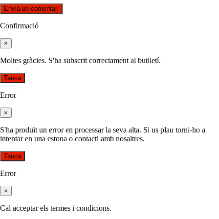
Confirmació
×
Moltes gràcies. S'ha subscrit correctament al butlletí.
Tanca
Error
×
S'ha produït un error en processar la seva alta. Si us plau torni-ho a
intentar en una estona o contacti amb nosaltres.
Tanca
Error
×
Cal acceptar els termes i condicions.