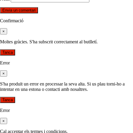
Confirmació
×
Moltes gràcies. S'ha subscrit correctament al butlletí.
Tanca
Error
×
S'ha produït un error en processar la seva alta. Si us plau torni-ho a
intentar en una estona o contacti amb nosaltres.
Tanca
Error
×
Cal acceptar els termes i condicions.