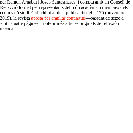
per Ramon Arnabat i Josep Santesmases, i compta amb un Consell de
Redacció format per representants del món acadèmic i membres dels
centres d’estudi. Coincidint amb la publicació del n.175 (novembre
2019), la revista
aposta per ampliar continguts
—passant de setze a
vint-i-quatre pàgines—i oferir més articles originals de reflexió i
recerca.