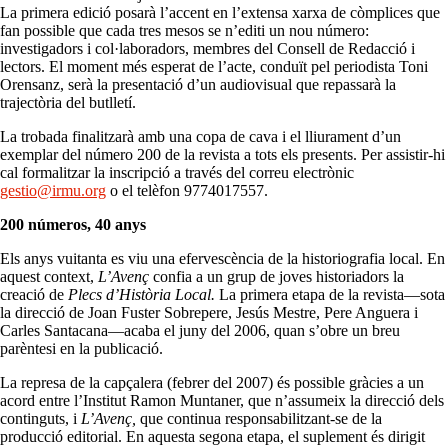
La primera edició posarà l’accent en l’extensa xarxa de còmplices que
fan possible que cada tres mesos se n’editi un nou número:
investigadors i col·laboradors, membres del Consell de Redacció i
lectors. El moment més esperat de l’acte, conduït pel periodista Toni
Orensanz, serà la presentació d’un audiovisual que repassarà la
trajectòria del butlletí.
La trobada finalitzarà amb una copa de cava i el lliurament d’un
exemplar del número 200 de la revista a tots els presents. Per assistir-hi
cal formalitzar la inscripció a través del correu electrònic
gestio@irmu.org
o el telèfon 9774017557.
200 números, 40 anys
Els anys vuitanta es viu una efervescència de la historiografia local. En
aquest context,
L’Avenç
confia a un grup de joves historiadors la
creació de
Plecs d’Història Local.
La primera etapa de la revista—sota
la direcció de Joan Fuster Sobrepere, Jesús Mestre, Pere Anguera i
Carles Santacana—acaba el juny del 2006, quan s’obre un breu
parèntesi en la publicació.
La represa de la capçalera (febrer del 2007) és possible gràcies a un
acord entre l’Institut Ramon Muntaner, que n’assumeix la direcció dels
continguts, i
L’Avenç,
que continua responsabilitzant-se de la
producció editorial. En aquesta segona etapa, el suplement és dirigit