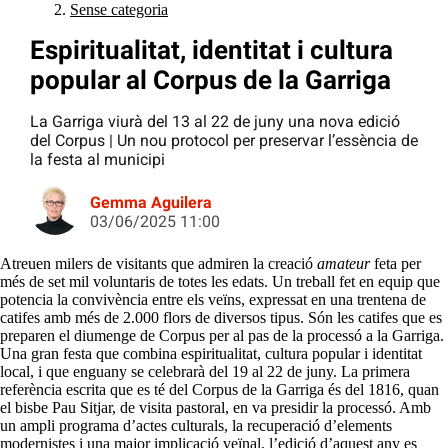
Sense categoria
Espiritualitat, identitat i cultura
popular al Corpus de la Garriga
La Garriga viurà del 13 al 22 de juny una nova edició
del Corpus | Un nou protocol per preservar l’essència de
la festa al municipi
Gemma Aguilera
03/06/2025 11:00
Atreuen milers de visitants que admiren la creació
amateur
feta per
més de set mil voluntaris de totes les edats. Un treball fet en equip que
potencia la convivència entre els veïns, expressat en una trentena de
catifes amb més de 2.000 flors de diversos tipus. Són les catifes que es
preparen el diumenge de Corpus per al pas de la processó a la Garriga.
Una gran festa que combina espiritualitat, cultura popular i identitat
local, i que enguany se celebrarà del 19 al 22 de juny. La primera
referència escrita que es té del Corpus de la Garriga és del 1816, quan
el bisbe Pau Sitjar, de visita pastoral, en va presidir la processó. Amb
un ampli programa d’actes culturals, la recuperació d’elements
modernistes i una major implicació veïnal, l’edició d’aquest any es