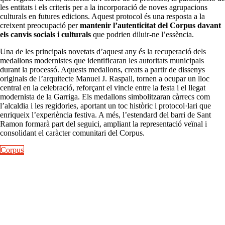
les entitats i els criteris per a la incorporació de noves agrupacions
culturals en futures edicions. Aquest protocol és una resposta a la
creixent preocupació per
mantenir l’autenticitat del Corpus davant
els canvis socials i culturals
que podrien diluir-ne l’essència.
Una de les principals novetats d’aquest any és la recuperació dels
medallons modernistes que identificaran les autoritats municipals
durant la processó. Aquests medallons, creats a partir de dissenys
originals de l’arquitecte Manuel J. Raspall, tornen a ocupar un lloc
central en la celebració, reforçant el vincle entre la festa i el llegat
modernista de la Garriga. Els medallons simbolitzaran càrrecs com
l’alcaldia i les regidories, aportant un toc històric i protocol·lari que
enriqueix l’experiència festiva. A més, l’estendard del barri de Sant
Ramon formarà part del seguici, ampliant la representació veïnal i
consolidant el caràcter comunitari del Corpus.
Corpus