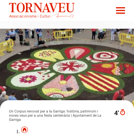
Un Corpus renovat per a la Garriga: història, patrimoni i
4′
noves veus per a una festa centenària | Ajuntament de La
Garriga