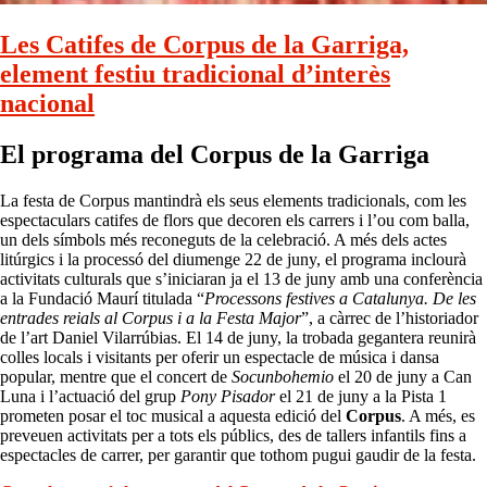
Les Catifes de Corpus de la Garriga,
element festiu tradicional d’interès
nacional
El programa del Corpus de la Garriga
La festa de Corpus mantindrà els seus elements tradicionals, com les
espectaculars catifes de flors que decoren els carrers i l’ou com balla,
un dels símbols més reconeguts de la celebració. A més dels actes
litúrgics i la processó del diumenge 22 de juny, el programa inclourà
activitats culturals que s’iniciaran ja el 13 de juny amb una conferència
a la Fundació Maurí titulada “
Processons festives a Catalunya. De les
entrades reials al Corpus i a la Festa Major
”, a càrrec de l’historiador
de l’art Daniel Vilarrúbias. El 14 de juny, la trobada gegantera reunirà
colles locals i visitants per oferir un espectacle de música i dansa
popular, mentre que el concert de
Socunbohemio
el 20 de juny a Can
Luna i l’actuació del grup
Pony Pisador
el 21 de juny a la Pista 1
prometen posar el toc musical a aquesta edició del
Corpus
. A més, es
preveuen activitats per a tots els públics, des de tallers infantils fins a
espectacles de carrer, per garantir que tothom pugui gaudir de la festa.