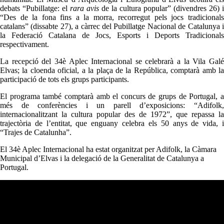
debats “Pubillatge: el
rara avis
de la cultura popular” (divendres 26) i
“Des de la fona fins a la morra, recorregut pels jocs tradicionals
catalans” (dissabte 27), a càrrec del Pubillatge Nacional de Catalunya i
la Federació Catalana de Jocs, Esports i Deports Tradicionals
respectivament.
La recepció del 34è Aplec Internacional se celebrarà a la Vila Galé
Elvas; la cloenda oficial, a la plaça de la República, comptarà amb la
participació de tots els grups participants.
El programa també comptarà amb el concurs de grups de Portugal, a
més de conferències i un parell d’exposicions: “Adifolk,
internacionalitzant la cultura popular des de 1972”, que repassa la
trajectòria de l’entitat, que enguany celebra els 50 anys de vida, i
“Trajes de Catalunha”.
El 34è Aplec Internacional ha estat organitzat per Adifolk, la Càmara
Municipal d’Elvas i la delegació de la Generalitat de Catalunya a
Portugal.