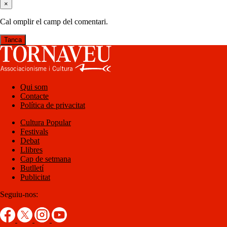
×
Cal omplir el camp del comentari.
Tanca
Qui som
Contacte
Política de privacitat
Cultura Popular
Festivals
Debat
Llibres
Cap de setmana
Butlletí
Publicitat
Seguiu-nos: