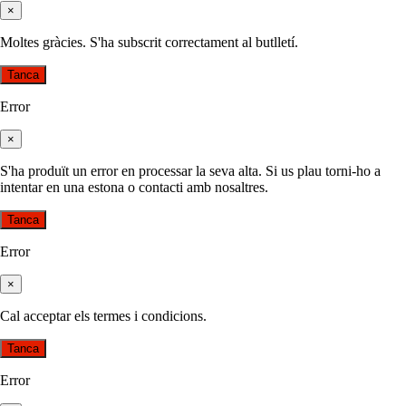
×
Moltes gràcies. S'ha subscrit correctament al butlletí.
Tanca
Error
×
S'ha produït un error en processar la seva alta. Si us plau torni-ho a
intentar en una estona o contacti amb nosaltres.
Tanca
Error
×
Cal acceptar els termes i condicions.
Tanca
Error