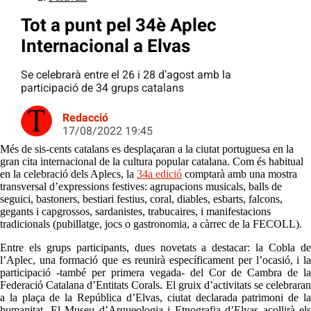
Tot a punt pel 34è Aplec
Internacional a Elvas
Se celebrarà entre el 26 i 28 d’agost amb la
participació de 34 grups catalans
Redacció
17/08/2022 19:45
Més de sis-cents catalans es desplaçaran a la ciutat portuguesa en la
gran cita internacional de la cultura popular catalana. Com és habitual
en la celebració dels Aplecs, la
34a edició
comptarà amb una mostra
transversal d’expressions festives: agrupacions musicals, balls de
seguici, bastoners, bestiari festius, coral, diables, esbarts, falcons,
gegants i capgrossos, sardanistes, trabucaires, i manifestacions
tradicionals (pubillatge, jocs o gastronomia, a càrrec de la FECOLL).
Entre els grups participants, dues novetats a destacar: la Cobla de
l’Aplec, una formació que es reunirà específicament per l’ocasió, i la
participació -també per primera vegada- del Cor de Cambra de la
Federació Catalana d’Entitats Corals. El gruix d’activitats se celebraran
a la plaça de la República d’Elvas, ciutat declarada patrimoni de la
humanitat. El Museu d’Arqueologia i Etnografia d’Elvas acollirà els