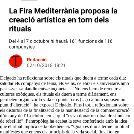
La Fira Mediterrània proposa la
creació artística en torn dels
rituals
Del 4 al 7 d'octubre hi haurà 161 funcions de 116
companyies
Redacció
02/10/2018 18:21
Delgado ha reflexionat sobre els rituals que duem a terme cada dia:
saludar els companys de feina, els veïns, celebrar els aniversaris amb
pastís-vela-aplaudiments-cançoneta… “No ens hem de remetre a
cultures exòtiques, els rituals els duem a terme diàriament, ens
permeten organitzar la vida en punts fixos (…) i alhora suposen un
punt d’alteració”, ha exposat Delgado. Fins i tot, i reflexionant sobre
els disturbis de la finalització de la manifestació de la commemoració
d’un any de l’1-octubre, en la qual “es va donar un ritual de simulacre
de rebel·lió”, l’antropòleg ha acabat la seva conferència amb la idea
que el ritual implica certa obediència: “Quan es duu a terme un ritual
manifestes que entens els principis de la vida social, fins i tot en