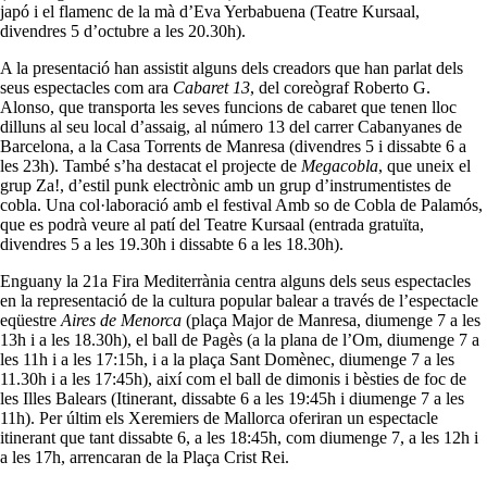
japó i el flamenc de la mà d’Eva Yerbabuena (Teatre Kursaal,
divendres 5 d’octubre a les 20.30h).
A la presentació han assistit alguns dels creadors que han parlat dels
seus espectacles com ara
Cabaret 13
, del coreògraf Roberto G.
Alonso, que transporta les seves funcions de cabaret que tenen lloc
dilluns al seu local d’assaig, al número 13 del carrer Cabanyanes de
Barcelona, a la Casa Torrents de Manresa (divendres 5 i dissabte 6 a
les 23h). També s’ha destacat el projecte de
Megacobla
, que uneix el
grup Za!, d’estil punk electrònic amb un grup d’instrumentistes de
cobla. Una col·laboració amb el festival Amb so de Cobla de Palamós,
que es podrà veure al patí del Teatre Kursaal (entrada gratuïta,
divendres 5 a les 19.30h i dissabte 6 a les 18.30h).
Enguany la 21a Fira Mediterrània centra alguns dels seus espectacles
en la representació de la cultura popular balear a través de l’espectacle
eqüestre
Aires de Menorca
(plaça Major de Manresa, diumenge 7 a les
13h i a les 18.30h), el ball de Pagès (a la plana de l’Om, diumenge 7 a
les 11h i a les 17:15h, i a la plaça Sant Domènec, diumenge 7 a les
11.30h i a les 17:45h), així com el ball de dimonis i bèsties de foc de
les Illes Balears (Itinerant, dissabte 6 a les 19:45h i diumenge 7 a les
11h). Per últim els Xeremiers de Mallorca oferiran un espectacle
itinerant que tant dissabte 6, a les 18:45h, com diumenge 7, a les 12h i
a les 17h, arrencaran de la Plaça Crist Rei.