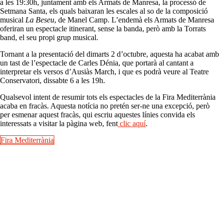
a les 19:30h, juntament amb els Armats de Manresa, la processó de
Setmana Santa, els quals baixaran les escales al so de la composició
musical
La Beseu
, de Manel Camp. L’endemà els Armats de Manresa
oferiran un espectacle itinerant, sense la banda, però amb la Torrats
band, el seu propi grup musical.
Tornant a la presentació del dimarts 2 d’octubre, aquesta ha acabat amb
un tast de l’espectacle de Carles Dénia, que portarà al cantant a
interpretar els versos d’Ausiàs March, i que es podrà veure al Teatre
Conservatori, dissabte 6 a les 19h.
Qualsevol intent de resumir tots els espectacles de la Fira Mediterrània
acaba en fracàs. Aquesta notícia no pretén ser-ne una excepció, però
per esmenar aquest fracàs, qui escriu aquestes línies convida els
interessats a visitar la pàgina web, fent
clic aquí
.
Fira Mediterrània