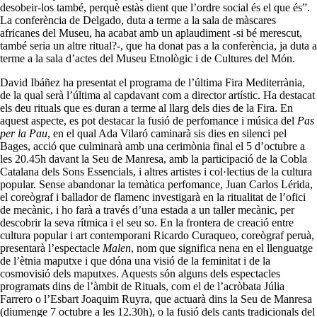
desobeir-los també, perquè estàs dient que l’ordre social és el que és”.
La conferència de Delgado, duta a terme a la sala de màscares
africanes del Museu, ha acabat amb un aplaudiment -si bé merescut,
també seria un altre ritual?-, que ha donat pas a la conferència, ja duta a
terme a la sala d’actes del Museu Etnològic i de Cultures del Món.
David Ibáñez ha presentat el programa de l’última Fira Mediterrània,
de la qual serà l’última al capdavant com a director artístic. Ha destacat
els deu rituals que es duran a terme al llarg dels dies de la Fira. En
aquest aspecte, es pot destacar la fusió de perfomance i música del
Pas
per la Pau
, en el qual Ada Vilaró caminarà sis dies en silenci pel
Bages, acció que culminarà amb una cerimònia final el 5 d’octubre a
les 20.45h davant la Seu de Manresa, amb la participació de la Cobla
Catalana dels Sons Essencials, i altres artistes i col·lectius de la cultura
popular. Sense abandonar la temàtica perfomance, Juan Carlos Lérida,
el coreògraf i ballador de flamenc investigarà en la ritualitat de l’ofici
de mecànic, i ho farà a través d’una estada a un taller mecànic, per
descobrir la seva rítmica i el seu so. En la frontera de creació entre
cultura popular i art contemporani Ricardo Curaqueo, coreògraf peruà,
presentarà l’espectacle
Malen
, nom que significa nena en el llenguatge
de l’ètnia maputxe i que dóna una visió de la feminitat i de la
cosmovisió dels maputxes. Aquests són alguns dels espectacles
programats dins de l’àmbit de Rituals, com el de l’acròbata Júlia
Farrero o l’Esbart Joaquim Ruyra, que actuarà dins la Seu de Manresa
(diumenge 7 octubre a les 12.30h), o la fusió dels cants tradicionals del