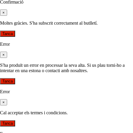
Confirmació
×
Moltes gràcies. S'ha subscrit correctament al butlletí.
Tanca
Error
×
S'ha produït un error en processar la seva alta. Si us plau torni-ho a
intentar en una estona o contacti amb nosaltres.
Tanca
Error
×
Cal acceptar els termes i condicions.
Tanca