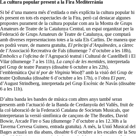
La cultura popular present a la Fira Mediterrània
Si bé d’una manera més d’estilada o més explícita la cultura popular hi
és present en tots els espectacles de la Fira, però cal destacar algunes
propostes purament de la cultura popular com ara la Mostra de Grups
Amateurs de Teatre de la Catalunya Central, un espai organitzat per la
Federació de Grups Amateurs de Teatre de Catalunya, que comptarà
amb diverses representacions totes a la sala Els Carlins. De manera que
es podrà veure, de manera gratuïta,
El príncipi d’Arquímedes
, a càrrec
de l’Associació Recreativa de Fals (diumenge 7 d’octubre a les 18h),
Embolics a l’oficina
de l’Agrupació teatral i Cultural de Castellbell i El
Vilar (diumenge 7 a les 11h),
La cançó de les mentides
, interpretada
pel Grup de teatre Paranys (dissabte 6 octubre a les 22h),
l’emblemàtica
Qui té por de Virginia Woolf?
amb la visió del Grup de
teatre Qollunaka (dissabte 6 d’octubre a les 17h), o l’obra
El pare
,
d’August Strindberg, interpretada pel Grup Escènic de Navàs (dissabte
6 a les 11h).
D’altra banda les bandes de música com altres anys també seran
presents amb l’actuació de la Banda de Cerdanyola del Vallès, fruit de
la col·laboració de la Federació Catalana de Societats Musicals, que
interpretaran la versió simfònica de cançons de The Beatles, David
Bowie, Arcade Fire o Sau (diumenge 7 d’octubre a les 12.30h a la
Taverna Cervesa Guineu, entrada gratuïta). A més, la Unió Musical del
Bages actuarà un dia abans, dissabte 6 d’octubre a les escales de la Seu