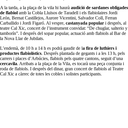
A la tarda, a la plaça de la vila hi haurà
audició de sardanes obligades
de flabiol
amb la Cobla Lluïsos de Taradell i els flabiolaires Jordi
León, Bernat Castillejos, Aurore Vicentini, Salvador Coll, Ferran
Carballido i Jordi Figaró. Al vespre,
castanyada popular
i després, al
teatre Cal Xic, concert de l’instrument convidat: “De chuglar, salterio y
tamborín”. I després del sopar popular, actuació amb flabiols al Bar de
la Nova Llar de Jubilats.
L’endemà, de 10 h a 14 h es podrà gaudir de l
a fira de luthiers i
productes flabiolístics
. Després plantada de gegants i a les 13 h, pels
carrers i places d’Arbúcies, flabiols pels quatre cantons, seguit d’una
cercavila
. Arribats a la plaça de la Vila, es tocarà una peça conjunta i
roda de flabiols. I després del dinar, gran concert de flabiols al Teatre
Cal Xic a càrrec de totes les cobles i solistes participants.