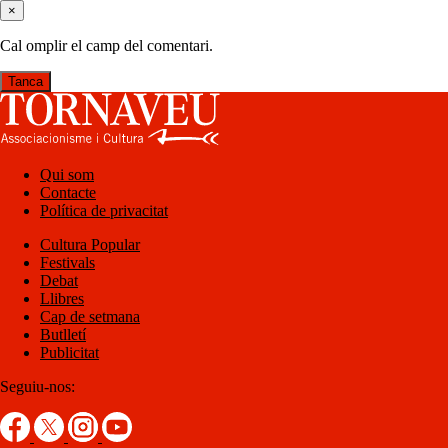
×
Cal omplir el camp del comentari.
Tanca
Qui som
Contacte
Política de privacitat
Cultura Popular
Festivals
Debat
Llibres
Cap de setmana
Butlletí
Publicitat
Seguiu-nos: