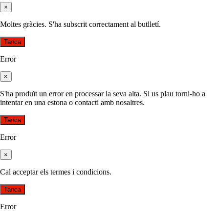
×
Moltes gràcies. S'ha subscrit correctament al butlletí.
Tanca
Error
×
S'ha produït un error en processar la seva alta. Si us plau torni-ho a
intentar en una estona o contacti amb nosaltres.
Tanca
Error
×
Cal acceptar els termes i condicions.
Tanca
Error