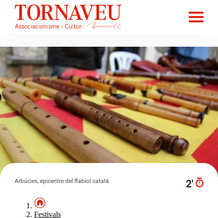
Arbúcies, epicentre del flabiol català
2′
Festivals