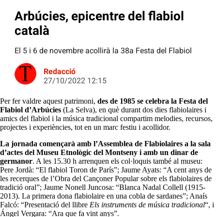
Arbúcies, epicentre del flabiol
català
El 5 i 6 de novembre acollirà la 38a Festa del Flabiol
Redacció
27/10/2022 12:15
Per fer valdre aquest patrimoni,
des de 1985 se celebra la Festa del
Flabiol d’Arbúcies
(La Selva), en què durant dos dies flabiolaires i
amics del flabiol i la música tradicional compartim melodies, recursos,
projectes i experiències, tot en un marc festiu i acollidor.
La jornada començarà amb l’Assemblea de Flabiolaires a la sala
d’actes del Museu Etnològic del Montseny i amb un dinar de
germanor
. A les 15.30 h arrenquen els col·loquis també al museu:
Pere Jordà: “El flabiol Toron de París”; Jaume Ayats: “A cent anys de
les recerques de l’Obra del Cançoner Popular sobre els flabiolaires de
tradició oral”; Jaume Nonell Juncosa: “Blanca Nadal Collell (1915-
2013). La primera dona flabiolaire en una cobla de sardanes”; Anaís
Falcó: “Presentació del llibre
Els instruments de música tradicional
“, i
Ángel Vergara: “Ara que fa vint anys”.