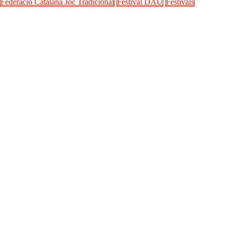
Federació Catalana Joc Tradicional
Festival DAU
Festivals