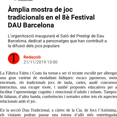
Àmplia mostra de joc
tradicionals en el 8è Festival
DAU Barcelona
L'organització inaugurarà el Saló del Prestigi de Dau
Barcelona, dedicat a personatges que han contribuït a
la difusió dels jocs populars
Redacció
21/11/2019 13:00
La Fàbrica Fabra i Coats ha tornat a ser el recinte escollit per albergar
una gran varietat de modalitats lúdiques: escacs japonesos, mots
encreuats, els tradicionals jocs de taula, cartes, aualé concursos
interactius, una
escape room,
i també propostes educatives per 
facilitar l’aprenentatge cognitiu i emocional d’adults i infants. Tampoc
hi faltaran, d’altra banda, conferències i xerrades sobre tots els aspectes
relacionats amb el joc.
En la secció Dau Tradicional, a càrrec de la Cia. de Jocs l’Anònima,
els visitants podran passar una estona d’allò més entretinguda