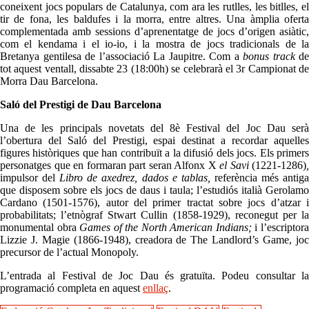
coneixent jocs populars de Catalunya, com ara les rutlles, les bitlles, el
tir de fona, les baldufes i la morra, entre altres. Una àmplia oferta
complementada amb sessions d’aprenentatge de jocs d’origen asiàtic,
com el kendama i el io-io, i la mostra de jocs tradicionals de la
Bretanya gentilesa de l’associació La Jaupitre. Com a
bonus track
de
tot aquest ventall, dissabte 23 (18:00h) se celebrarà el 3r Campionat de
Morra Dau Barcelona.
Saló del Prestigi de Dau Barcelona
Una de les principals novetats del 8è Festival del Joc Dau serà
l’obertura del Saló del Prestigi, espai destinat a recordar aquelles
figures històriques que han contribuït a la difusió dels jocs. Els primers
personatges que en formaran part seran Alfonx X
el Savi
(1221-1286)
,
impulsor del
Libro de axedrez, dados e tablas,
referència més antig
que disposem sobre els jocs de daus i taula; l’estudiós italià Gerolamo
Cardano (1501-1576), autor del primer tractat sobre jocs d’atzar i
probabilitats; l’etnògraf Stwart Cullin (1858-1929), reconegut per la
monumental obra
Games of the North American Indians;
i l’escriptor
Lizzie J. Magie (1866-1948), creadora de The Landlord’s Game, joc
precursor de l’actual Monopoly.
L’entrada al Festival de Joc Dau és gratuïta. Podeu consultar la
programació completa en aquest
enllaç
.