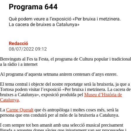
Programa 644
Què podem veure a l’exposició «Per bruixa i metzinera.
La cacera de bruixes a Catalunya»
Redacció
08/07/2022 09:12
Benvinguts al Fes ta Festa, el programa de Cultura popular i tradicional
a la ràdio i a internet
Al programa d’aquesta setmana anirem centenars d’anys enrere.
El tema central i objecte del nostre reportatge serà la bruixeria, ja que a
Tortosa podem visitar l’exposició «Per bruixa i metzinera. La cacera de
bruixes a Catalunya», exposició produïda pel
Museu d’Història de
Catalunya,
La
Carme Queralt
que és antropòloga i moltes coses més, serà la
persona que ens conduirà per al món de la bruixeria a Catalunya.
I com sempre tot ben amanit amb una selecció musical precisament
lligada a aquestes dones sàvies que injustament van ser processades i