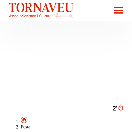
2′
Festa