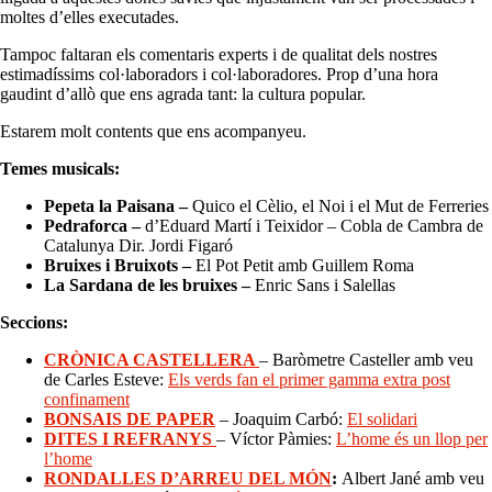
moltes d’elles executades.
Tampoc faltaran els comentaris experts i de qualitat dels nostres
estimadíssims col·laboradors i col·laboradores. Prop d’una hora
gaudint d’allò que ens agrada tant: la cultura popular.
Estarem molt contents que ens acompanyeu.
Temes musicals:
Pepeta la Paisana –
Quico el Cèlio, el Noi i el Mut de Ferreries
Pedraforca –
d’Eduard Martí i Teixidor – Cobla de Cambra de
Catalunya Dir. Jordi Figaró
Bruixes i Bruixots –
El Pot Petit amb Guillem Roma
La Sardana de les bruixes –
Enric Sans i Salellas
Seccions:
CRÒNICA CASTELLERA
– Baròmetre Casteller amb veu
de Carles Esteve:
Els verds fan el primer gamma extra post
confinament
BONSAIS DE PAPER
– Joaquim Carbó:
El solidari
DITES I REFRANYS
– Víctor Pàmies:
L’home és un llop per
l’home
RONDALLES D’ARREU DEL MÓN
:
Albert Jané amb veu