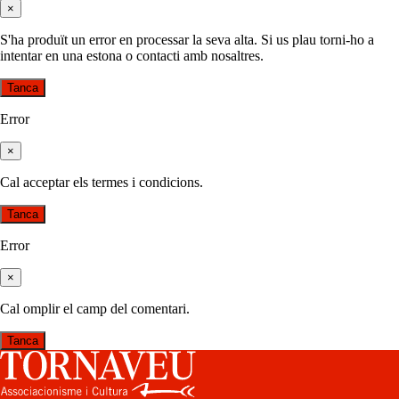
×
S'ha produït un error en processar la seva alta. Si us plau torni-ho a
intentar en una estona o contacti amb nosaltres.
Tanca
Error
×
Cal acceptar els termes i condicions.
Tanca
Error
×
Cal omplir el camp del comentari.
Tanca