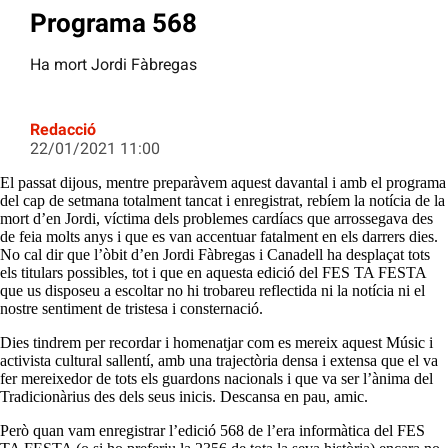
Programa 568
Ha mort Jordi Fàbregas
Redacció
22/01/2021 11:00
El passat dijous, mentre preparàvem aquest davantal i amb el programa
del cap de setmana totalment tancat i enregistrat, rebíem la notícia de la
mort d’en Jordi, víctima dels problemes cardíacs que arrossegava des
de feia molts anys i que es van accentuar fatalment en els darrers dies.
No cal dir que l’òbit d’en Jordi Fàbregas i Canadell ha desplaçat tots
els titulars possibles, tot i que en aquesta edició del FES TA FESTA
que us disposeu a escoltar no hi trobareu reflectida ni la notícia ni el
nostre sentiment de tristesa i consternació.
Dies tindrem per recordar i homenatjar com es mereix aquest Músic i
activista cultural sallentí, amb una trajectòria densa i extensa que el va
fer mereixedor de tots els guardons nacionals i que va ser l’ànima del
Tradicionàrius des dels seus inicis. Descansa en pau, amic.
Però quan vam enregistrar l’edició 568 de l’era informàtica del FES