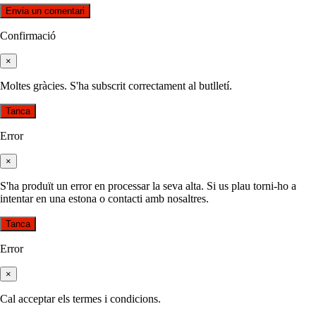
Confirmació
×
Moltes gràcies. S'ha subscrit correctament al butlletí.
Tanca
Error
×
S'ha produït un error en processar la seva alta. Si us plau torni-ho a
intentar en una estona o contacti amb nosaltres.
Tanca
Error
×
Cal acceptar els termes i condicions.