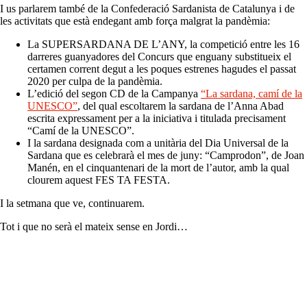
I us parlarem també de la Confederació Sardanista de Catalunya i de
les activitats que està endegant amb força malgrat la pandèmia:
La SUPERSARDANA DE L’ANY, la competició entre les 16
darreres guanyadores del Concurs que enguany substitueix el
certamen corrent degut a les poques estrenes hagudes el passat
2020 per culpa de la pandèmia.
L’edició del segon CD de la Campanya
“La sardana, camí de la
UNESCO”
, del qual escoltarem la sardana de l’Anna Abad
escrita expressament per a la iniciativa i titulada precisament
“Camí de la UNESCO”.
I la sardana designada com a unitària del Dia Universal de la
Sardana que es celebrarà el mes de juny: “Camprodon”, de Joan
Manén, en el cinquantenari de la mort de l’autor, amb la qual
clourem aquest FES TA FESTA.
I la setmana que ve, continuarem.
Tot i que no serà el mateix sense en Jordi…