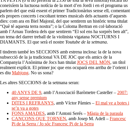
TA FESTA (o si ho preferiu la 2356 de tota la seva història) encara no
coneixíem la luctuosa notícia de la mort d’en Jordi i en el programa us
parlem del que està essent el primer Tradicionàrius sense ell, comentant
els propers concerts i escoltant temes musicals dels actuants d’aquests
dies: com ara en Biel Majoral, del que sentirem un històric tema titulat
“Què té aquesta terra nostra”; o la Coloma Bertran en col·laboració
amb l’Arnau Tordera dels que sentirem “El sol ens ha sorprès ben alt”,
un tema del darrer treball de la violinista vigatana NOCTURNS I
DIAMANTS. El que serà el nostre
Youtube de la setmana
.
I tindrem també les SECCIONS amb estrena inclosa: la de la nova
subsecció de la ja tradicional VA DE JOC que els amics de la
Companyia l’Anònima de Jocs han titulat
JOCS DEL MÓN
, un títol
realment explícit. El primer joc que ens ocuparà ens arriba de l’orient i
es diu
Mahjong
. No us sona?
Les altres SECCIONS de la setmana seran:
40 ANYS DE 9
, amb l’Associació Baròmetre Casteller –
2007:
any sense premium
DITES I REFRANYS
, amb Víctor Pàmies –
El mal ve a botes i
se’n va a gotes
FONS AMADES
, amb l’Antoni Serés –
Màgia de la paraula
CANÇONS QUE TORNEN
, amb Josep M. Adell –
Francesc
Pi de la Serra / Jo sóc Francesc Pi de la Serra