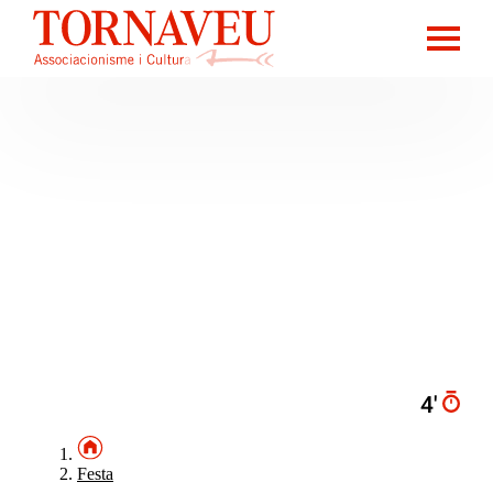
4′
Festa