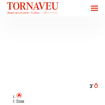
3′
Festa