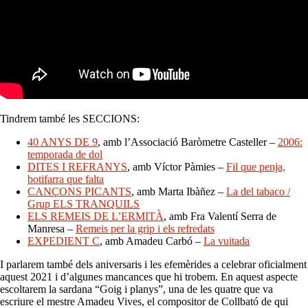
Tindrem també les SECCIONS:
40 ANYS DE 9
, amb l’Associació Baròmetre Casteller –
2006:
temporada de dol
DITES I REFRANYS
, amb Víctor Pàmies –
Fil que penja,
botifarra que falta
CANÇONS PICANTS
, amb Marta Ibàñez –
La del tabaco /
Grup ELS TRANQUILS
ELS REMEIS DE L’ERMITÀ
, amb Fra Valentí Serra de
Manresa –
Remeis per la grip i els refredats
EXPEDIENT C
, amb Amadeu Carbó –
La vuitada
I parlarem també dels aniversaris i les efemèrides a celebrar oficialment
aquest 2021 i d’algunes mancances que hi trobem. En aquest aspecte
escoltarem la sardana “Goig i planys”, una de les quatre que va
escriure el mestre Amadeu Vives, el compositor de Collbató de qui