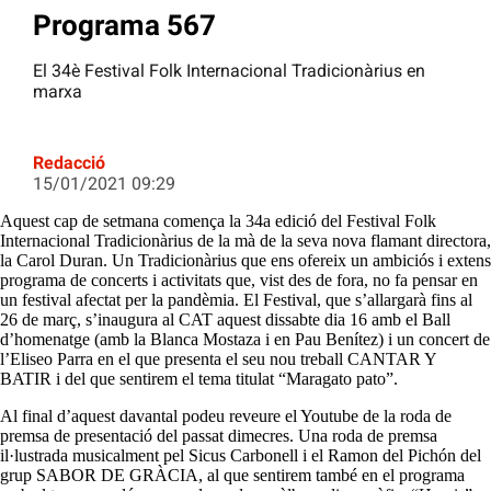
Programa 567
El 34è Festival Folk Internacional Tradicionàrius en
marxa
Redacció
15/01/2021 09:29
Aquest cap de setmana comença la 34a edició del Festival Folk
Internacional Tradicionàrius de la mà de la seva nova flamant directora,
la Carol Duran. Un Tradicionàrius que ens ofereix un ambiciós i extens
programa de concerts i activitats que, vist des de fora, no fa pensar en
un festival afectat per la pandèmia. El Festival, que s’allargarà fins al
26 de març, s’inaugura al CAT aquest dissabte dia 16 amb el Ball
d’homenatge (amb la Blanca Mostaza i en Pau Benítez) i un concert de
l’Eliseo Parra en el que presenta el seu nou treball CANTAR Y
BATIR i del que sentirem el tema titulat “Maragato pato”.
Al final d’aquest davantal podeu reveure el Youtube de la roda de
premsa de presentació del passat dimecres. Una roda de premsa
il·lustrada musicalment pel Sicus Carbonell i el Ramon del Pichón del
grup SABOR DE GRÀCIA, al que sentirem també en el programa