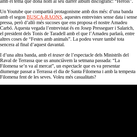
amb el tema que dóna nom al seu darrer àlbum discogràfic: “Herois”.
Un Youtube que compartirà protagonisme amb dos més: d’una banda
amb el segon
BUSCA-RAONS
, aquestes entrevistes sense data i sense
pressa, però d’allò més sucoses que ens proposa el nostre Amadeu
Carbó. Aquesta vegada l’entrevistat és en Josep Presseguer i Salarich,
el president dels Tonis de Taradell amb el que l’Amadeu parlarà, entre
altres coses de “Festes amb animals”. La podeu veure també tota
sencera al final d’aquest davantal.
I d’una altra banda, amb el
teaser
de l’espectacle dels Ministrils del
Raval de Terrassa que us anunciàvem la setmana passada: “La
Filomena se’n va al mercat”, un espectacle que es va presentar
diumenge passat a Terrassa el dia de Santa Filomena i amb la tempesta
Filomena fent de les seves. Voleu més casualitats?