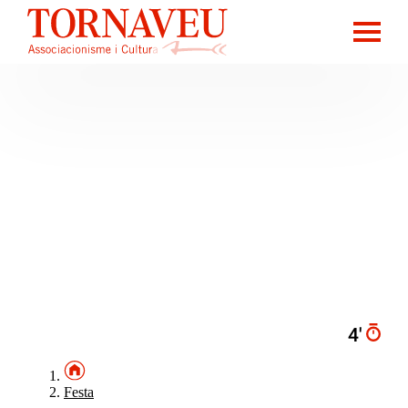
4′
Festa