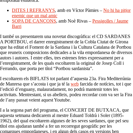
temporada estiuenca:
DITES I REFRANYS
, amb en Víctor Pàmies –
No hi ha pitjor
enemic que un mal amic
SOPA DE CANÇONS
, amb Noè Rivas –
Pessigolles / Jaume
Barri
I també us presentarem una novetat discogràfica: el CD SARDANES
A PORTBOU, el darrer enregistrament de la Cobla Ciutat de Girona
que ha editat el Foment de la Sardana i la Cultura Catalana de Portbou
que reuneix composicions dedicades a la vila empordanesa de diversos
autors i autores. I entre elles, tres estrenes fetes expressament per a
l’enregistrament, de les quals escoltarem la original de Josep Coll i
Ferrando, que porta per títol “Portbou sardanista”.
I escoltarem els BIFLATS tot parlant d’aquesta 23a. Fira Mediterrània
de Manresa que s’acosta i que ja té la
web
farcida de notícies, tot i que
l’edició d’enguany, malauradament, no podrà mantenir totes les
activitats. Mentrestant, si us abelleix, podeu recordar com va ser la Fira
de l’any passat veient aquest Youtube.
I a la segona part del programa, el CONCERT DE BUTXACA, que
aquesta setmana dedicarem al mestre Eduard Toldrà i Soler (1895-
1962), del qual escoltarem algunes de les seves sardanes, que pel seu
títol ens ajudaran també a fer un recorregut geogràfic per les
comarques empordaneses, i en algun dels casos en versions ben