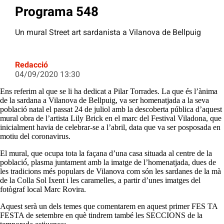
Programa 548
Un mural Street art sardanista a Vilanova de Bellpuig
Redacció
04/09/2020 13:30
Ens referim al que se li ha dedicat a Pilar Torrades. La que és l’ànima
de la sardana a Vilanova de Bellpuig, va ser homenatjada a la seva
població natal el passat 24 de juliol amb la descoberta pública d’aquest
mural obra de l’artista Lily Brick en el marc del Festival Viladona, que
inicialment havia de celebrar-se a l’abril, data que va ser posposada en
motiu del coronavirus.
El mural, que ocupa tota la façana d’una casa situada al centre de la
població́, plasma juntament amb la imatge de l’homenatjada, dues de
les tradicions més populars de Vilanova com són les sardanes de la mà
de la Colla Sol Ixent i les caramelles, a partir d’unes imatges del
fotògraf local Marc Rovira.
Aquest serà un dels temes que comentarem en aquest primer FES TA
FESTA de setembre en què tindrem també les SECCIONS de la