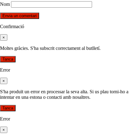
Nom
Confirmació
×
Moltes gràcies. S'ha subscrit correctament al butlletí.
Tanca
Error
×
S'ha produït un error en processar la seva alta. Si us plau torni-ho a
intentar en una estona o contacti amb nosaltres.
Tanca
Error
×