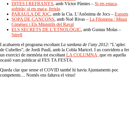
DITES I REFRANYS
, amb Víctor Pàmies –
Si ets estaca,
sofriràs; si ets maça, feriràs
PARAULA DE JOC
, amb la Cia. L’Anònima de Jocs –
Esports
SOPA DE CANÇONS
, amb Noè Rivas –
La Filomena / Miqui
Giménez i Els Ministrils del Raval
ELS SECRETS DE L’ETNOLÒGIC
, amb Gustau Molas –
Sitrell
I acabarem el programa escoltant
La sardana de l’any 2012
: “L’aplec
de Cubelles”, de Jordi Paulí, amb la Cobla Maricel. I us convidem a fer
un exercici de memòria tot escoltant
LA COLUMNA,
que en aquella
ocasió vam publicar al FES TA FESTA.
Queda clar que sense el COVID també hi havia Ajuntaments poc
competents… Només ens faltava el virus!