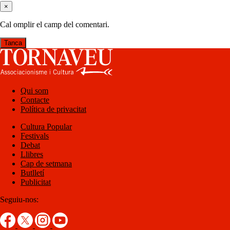
×
Cal omplir el camp del comentari.
Tanca
Qui som
Contacte
Política de privacitat
Cultura Popular
Festivals
Debat
Llibres
Cap de setmana
Butlletí
Publicitat
Seguiu-nos: