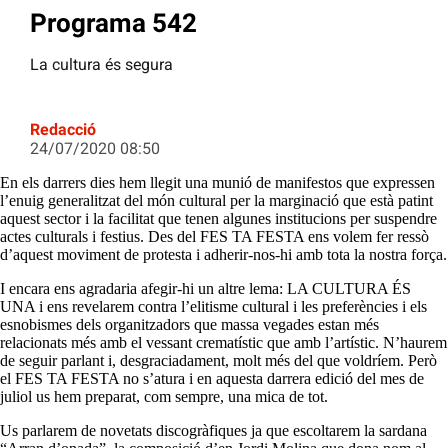
Programa 542
La cultura és segura
Redacció
24/07/2020 08:50
En els darrers dies hem llegit una munió de manifestos que expressen
l’enuig generalitzat del món cultural per la marginació que està patint
aquest sector i la facilitat que tenen algunes institucions per suspendre
actes culturals i festius. Des del FES TA FESTA ens volem fer ressò
d’aquest moviment de protesta i adherir-nos-hi amb tota la nostra força.
I encara ens agradaria afegir-hi un altre lema: LA CULTURA ÉS
UNA i ens revelarem contra l’elitisme cultural i les preferències i els
esnobismes dels organitzadors que massa vegades estan més
relacionats més amb el vessant crematístic que amb l’artístic. N’haurem
de seguir parlant i, desgraciadament, molt més del que voldríem. Però
el FES TA FESTA no s’atura i en aquesta darrera edició del mes de
juliol us hem preparat, com sempre, una mica de tot.
Us parlarem de novetats discogràfiques ja que escoltarem la sardana