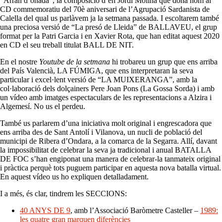
“Arran d’onada”, la composició d’en Jordi Molina que dona nom al
CD commemoratiu del 70è aniversari de l’Agrupació Sardanista de
Calella del qual us parlàvem ja la setmana passada. I escoltarem també
una preciosa versió de “La presó de Lleida” de BALLAVEU, el grup
format per la Patri Garcia i en Xavier Rota, que han editat aquest 2020
en CD el seu treball titulat BALL DE NIT.
En el nostre
Youtube de la setmana
hi trobareu un grup que ens arriba
del País Valencià, LA FÚMIGA, que ens interpretaran la seva
particular i excel·lent versió de “LA MUIXERANGA”, amb la
col·laboració dels dolçainers Pere Joan Pons (La Gossa Sorda) i amb
un vídeo amb imatges espectaculars de les representacions a Alzira i
Algemesí. No us el perdeu.
També us parlarem d’una iniciativa molt original i engrescadora que
ens arriba des de Sant Antolí i Vilanova, un nucli de població del
municipi de Ribera d’Ondara, a la comarca de la Segarra. Allí, davant
la impossibilitat de celebrar la seva ja tradicional i anual BATALLA
DE FOC s’han engiponat una manera de celebrar-la tanmateix original
i pràctica perquè tots puguem participar en aquesta nova batalla virtual.
En aquest vídeo us ho expliquen detalladament.
I a més, és clar, tindrem les SECCIONS:
40 ANYS DE 9
, amb l’Associació Baròmetre Casteller –
1989:
les quatre gran marquen diferències