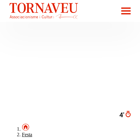
4′
Festa