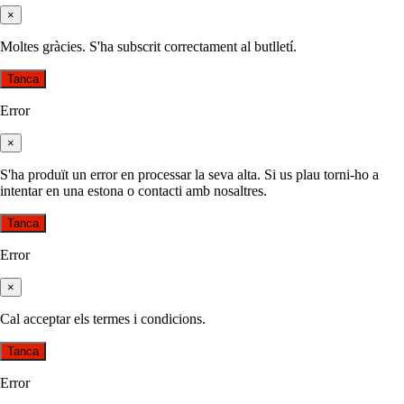
×
Moltes gràcies. S'ha subscrit correctament al butlletí.
Tanca
Error
×
S'ha produït un error en processar la seva alta. Si us plau torni-ho a
intentar en una estona o contacti amb nosaltres.
Tanca
Error
×
Cal acceptar els termes i condicions.
Tanca
Error