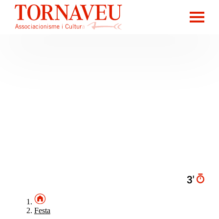
3′
Festa