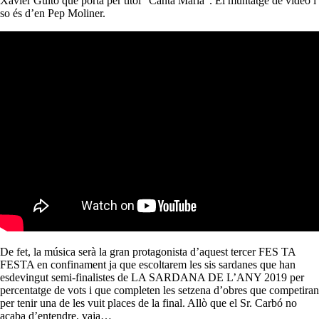
Xavier Guitó que porta per títol “Canta Maria”. El muntatge de vídeo i
so és d’en Pep Moliner.
De fet, la música serà la gran protagonista d’aquest tercer FES TA
FESTA en confinament ja que escoltarem les sis sardanes que han
esdevingut semi-finalistes de LA SARDANA DE L’ANY 2019 per
percentatge de vots i que completen les setzena d’obres que competiran
per tenir una de les vuit places de la final. Allò que el Sr. Carbó no
acaba d’entendre, vaja…