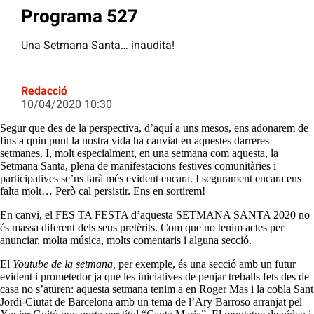
Programa 527
Una Setmana Santa… inaudita!
Redacció
10/04/2020 10:30
Segur que des de la perspectiva, d’aquí a uns mesos, ens adonarem de
fins a quin punt la nostra vida ha canviat en aquestes darreres
setmanes. I, molt especialment, en una setmana com aquesta, la
Setmana Santa, plena de manifestacions festives comunitàries i
participatives se’ns farà més evident encara. I segurament encara ens
falta molt… Però cal persistir. Ens en sortirem!
En canvi, el FES TA FESTA d’aquesta SETMANA SANTA 2020 no
és massa diferent dels seus pretèrits. Com que no tenim actes per
anunciar, molta música, molts comentaris i alguna secció.
El
Youtube de la setmana,
per exemple, és una secció amb un futur
evident i prometedor ja que les iniciatives de penjar treballs fets des de
casa no s’aturen: aquesta setmana tenim a en Roger Mas i la cobla Sant
Jordi-Ciutat de Barcelona amb un tema de l’Ary Barroso arranjat pel