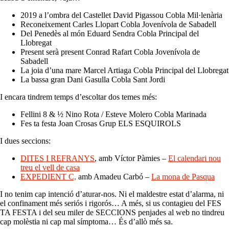
2019 a l’ombra del Castellet David Pigassou Cobla Mil·lenària
Reconeixement Carles Llopart Cobla Jovenívola de Sabadell
Del Penedès al món Eduard Sendra Cobla Principal del
Llobregat
Present serà present Conrad Rafart Cobla Jovenívola de
Sabadell
La joia d’una mare Marcel Artiaga Cobla Principal del Llobregat
La bassa gran Dani Gasulla Cobla Sant Jordi
I encara tindrem temps d’escoltar dos temes més:
Fellini 8 & ½ Nino Rota / Esteve Molero Cobla Marinada
Fes ta festa Joan Crosas Grup ELS ESQUIROLS
I dues seccions:
DITES I REFRANYS
, amb Víctor Pàmies –
El calendari nou
treu el vell de casa
EXPEDIENT C,
amb Amadeu Carbó –
La mona de Pasqua
I no tenim cap intenció d’aturar-nos. Ni el maldestre estat d’alarma, ni
el confinament més seriós i rigorós… A més, si us contagieu del FES
TA FESTA i del seu miler de SECCIONS penjades al web no tindreu
cap molèstia ni cap mal símptoma… És d’allò més sa.