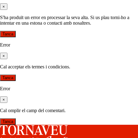
×
S'ha produït un error en processar la seva alta. Si us plau torni-ho a
intentar en una estona o contacti amb nosaltres.
Tanca
Error
×
Cal acceptar els termes i condicions.
Tanca
Error
×
Cal omplir el camp del comentari.
Tanca