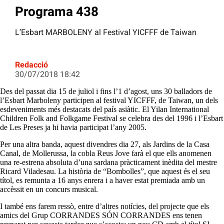
Programa 438
L’Esbart MARBOLENY al Festival YICFFF de Taiwan
Redacció
30/07/2018 18:42
Des del passat dia 15 de juliol i fins l’1 d’agost, uns 30 balladors de
l’Esbart Marboleny participen al festival YICFFF, de Taiwan, un dels
esdeveniments més destacats del país asiàtic. El Yilan International
Children Folk and Folkgame Festival se celebra des del 1996 i l’Esbart
de Les Preses ja hi havia participat l’any 2005.
Per una altra banda, aquest divendres dia 27, als Jardins de la Casa
Canal, de Mollerussa, la cobla Reus Jove farà el que ells anomenen
una re-estrena absoluta d’una sardana pràcticament inèdita del mestre
Ricard Viladesau. La història de “Bombolles”, que aquest és el seu
títol, es remunta a 16 anys enrera i a haver estat premiada amb un
accèssit en un concurs musical.
I també ens farem ressò, entre d’altres notícies, del projecte que els
amics del Grup CORRANDES SÓN CORRANDES ens tenen