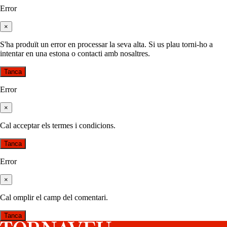
Error
×
S'ha produït un error en processar la seva alta. Si us plau torni-ho a
intentar en una estona o contacti amb nosaltres.
Tanca
Error
×
Cal acceptar els termes i condicions.
Tanca
Error
×
Cal omplir el camp del comentari.
Tanca