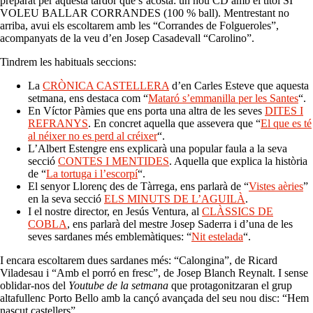
preparat per aquesta tardor que s’acosta: un nou CD amb el títol SI
VOLEU BALLAR CORRANDES (100 % ball). Mentrestant no
arriba, avui els escoltarem amb les “Corrandes de Folgueroles”,
acompanyats de la veu d’en Josep Casadevall “Carolino”.
Tindrem les habituals seccions:
La
CRÒNICA CASTELLERA
d’en Carles Esteve que aquesta
setmana, ens destaca com “
Mataró s’emmanilla per les Santes
“.
En Víctor Pàmies que ens porta una altra de les seves
DITES I
REFRANYS
. En concret aquella que assevera que “
El que es té
al néixer no es perd al créixer
“.
L’Albert Estengre ens explicarà una popular faula a la seva
secció
CONTES I MENTIDES
. Aquella que explica la història
de “
La tortuga i l’escorpí
“.
El senyor Llorenç des de Tàrrega, ens parlarà de “
Vistes aèries
”
en la seva secció
ELS MINUTS DE L’AGUILÀ
.
I el nostre director, en Jesús Ventura, al
CLÀSSICS DE
COBLA
, ens parlarà del mestre Josep Saderra i d’una de les
seves sardanes més emblemàtiques: “
Nit estelada
“.
I encara escoltarem dues sardanes més: “Calongina”, de Ricard
Viladesau i “Amb el porró en fresc”, de Josep Blanch Reynalt. I sense
oblidar-nos del
Youtube de la setmana
que protagonitzaran el grup
altafullenc Porto Bello amb la cançó avançada del seu nou disc: “Hem
nascut castellers”.