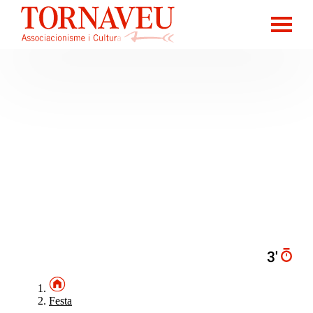
3′
Festa