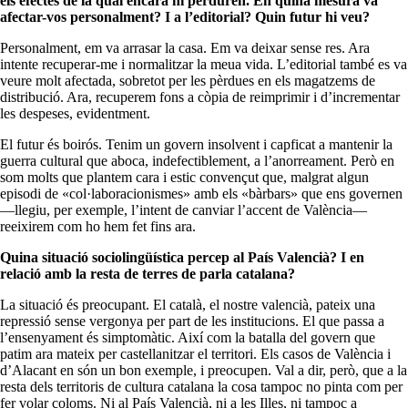
els efectes de la qual encara hi perduren. En quina mesura va
afectar-vos personalment? I a l’editorial? Quin futur hi veu?
Personalment, em va arrasar la casa. Em va deixar sense res. Ara
intente recuperar-me i normalitzar la meua vida. L’editorial també es va
veure molt afectada, sobretot per les pèrdues en els magatzems de
distribució. Ara, recuperem fons a còpia de reimprimir i d’incrementar
les despeses, evidentment.
El futur és boirós. Tenim un govern insolvent i capficat a mantenir la
guerra cultural que aboca, indefectiblement, a l’anorreament. Però en
som molts que plantem cara i estic convençut que, malgrat algun
episodi de «col·laboracionismes» amb els «bàrbars» que ens governen
—llegiu, per exemple, l’intent de canviar l’accent de València—
reeixirem com ho hem fet fins ara.
Quina situació sociolingüística percep al País Valencià? I en
relació amb la resta de terres de parla catalana?
La situació és preocupant. El català, el nostre valencià, pateix una
repressió sense vergonya per part de les institucions. El que passa a
l’ensenyament és simptomàtic. Així com la batalla del govern que
patim ara mateix per castellanitzar el territori. Els casos de València i
d’Alacant en són un bon exemple, i preocupen. Val a dir, però, que a la
resta dels territoris de cultura catalana la cosa tampoc no pinta com per
fer volar coloms. Ni al País Valencià, ni a les Illes, ni tampoc a