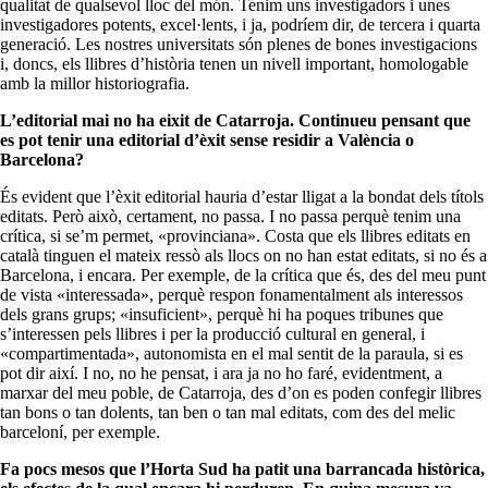
qualitat de qualsevol lloc del món. Tenim uns investigadors i unes
investigadores potents, excel·lents, i ja, podríem dir, de tercera i quarta
generació. Les nostres universitats són plenes de bones investigacions
i, doncs, els llibres d’història tenen un nivell important, homologable
amb la millor historiografia.
L’editorial mai no ha eixit de Catarroja. Continueu pensant que
es pot tenir una editorial d’èxit sense residir a València o
Barcelona?
És evident que l’èxit editorial hauria d’estar lligat a la bondat dels títols
editats. Però això, certament, no passa. I no passa perquè tenim una
crítica, si se’m permet, «provinciana». Costa que els llibres editats en
català tinguen el mateix ressò als llocs on no han estat editats, si no és a
Barcelona, i encara. Per exemple, de la crítica que és, des del meu punt
de vista «interessada», perquè respon fonamentalment als interessos
dels grans grups; «insuficient», perquè hi ha poques tribunes que
s’interessen pels llibres i per la producció cultural en general, i
«compartimentada», autonomista en el mal sentit de la paraula, si es
pot dir així. I no, no he pensat, i ara ja no ho faré, evidentment, a
marxar del meu poble, de Catarroja, des d’on es poden confegir llibres
tan bons o tan dolents, tan ben o tan mal editats, com des del melic
barceloní, per exemple.
Fa pocs mesos que l’Horta Sud ha patit una barrancada històrica,