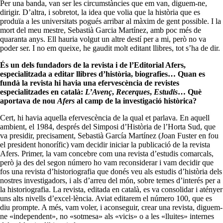
Per una banda, van ser les circumstàncies que em van, diguem-ne,
dirigir. D’altra, i sobretot, la idea que volia que la història que es
produïa a les universitats pogués arribar al màxim de gent possible. I la
mort del meu mestre, Sebastià Garcia Martínez, amb poc més de
quaranta anys. Ell hauria volgut un altre destí per a mi, però no va
poder ser. I no em queixe, he gaudit molt editant llibres, tot s’ha de dir.
És un dels fundadors de la revista i de l’Editorial Afers,
especialitzada a editar llibres d’història, biografies… Quan es
fundà la revista hi havia una efervescència de revistes
especialitzades en català:
L’Avenç
,
Recerques
,
Estudis
… Què
aportava de nou
Afers
al camp de la investigació històrica?
Cert, hi havia aquella efervescència de la qual et parlava. En aquell
ambient, el 1984, després del Simposi d’Història de l’Horta Sud, que
va presidir, precisament, Sebastià García Martínez (Joan Fuster en fou
el president honorífic) vam decidir iniciar la publicació de la revista
Afers. Primer, la vam concebre com una revista d’estudis comarcals,
però ja des del segon número ho vam reconsiderar i vam decidir que
fos una revista d’historiografia que donés veu als estudis d’història dels
nostres investigadors, i als d’arreu del món, sobre temes d’interés per a
la historiografia. La revista, editada en català, es va consolidar i atényer
uns alts nivells d’excel·lència. Aviat editarem el número 100, que es
diu prompte. A més, vam voler, i aconseguir, crear una revista, diguem-
ne «independent», no «sotmesa» als «vicis» o a les «lluites» internes