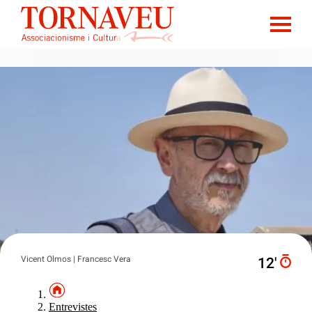
Vicent Olmos | Francesc Vera
12′
Entrevistes