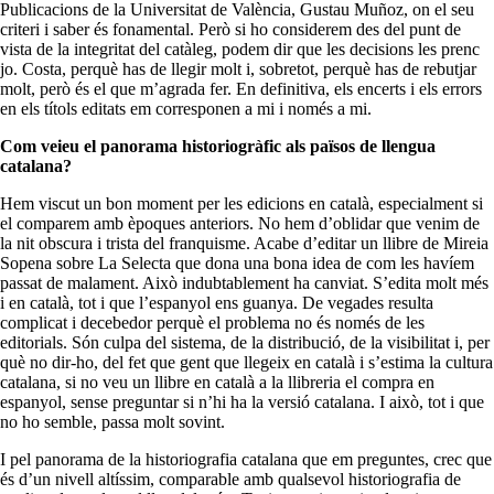
Publicacions de la Universitat de València, Gustau Muñoz, on el seu
criteri i saber és fonamental. Però si ho considerem des del punt de
vista de la integritat del catàleg, podem dir que les decisions les prenc
jo. Costa, perquè has de llegir molt i, sobretot, perquè has de rebutjar
molt, però és el que m’agrada fer. En definitiva, els encerts i els errors
en els títols editats em corresponen a mi i només a mi.
Com veieu el panorama historiogràfic als països de llengua
catalana?
Hem viscut un bon moment per les edicions en català, especialment si
el comparem amb èpoques anteriors. No hem d’oblidar que venim de
la nit obscura i trista del franquisme. Acabe d’editar un llibre de Mireia
Sopena sobre La Selecta que dona una bona idea de com les havíem
passat de malament. Això indubtablement ha canviat. S’edita molt més
i en català, tot i que l’espanyol ens guanya. De vegades resulta
complicat i decebedor perquè el problema no és només de les
editorials. Són culpa del sistema, de la distribució, de la visibilitat i, per
què no dir-ho, del fet que gent que llegeix en català i s’estima la cultura
catalana, si no veu un llibre en català a la llibreria el compra en
espanyol, sense preguntar si n’hi ha la versió catalana. I això, tot i que
no ho semble, passa molt sovint.
I pel panorama de la historiografia catalana que em preguntes, crec que
és d’un nivell altíssim, comparable amb qualsevol historiografia de