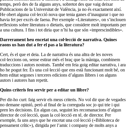
temps, però des de fa alguns anys, sobretot des que vaig deixar
Publicacions de la Universitat de València, ja no és exactament així.
He obert alguna col·lecció nova que tenia ganes d’inaugurar i que no
havia fet per excés de faena. Per exemple «Literatures», on s’inclouen
reflexions sobre literatura o dietaris, que considere molt importants per
a una cultura. I fins i tot diria que n’hi ha que són «imprescindibles».
Darrerament heu encetat una col·lecció de narrativa. Quines
raons us han dut a fer el pas a la literatura?
Cert, és el que et deia. La de narrativa és una altra de les noves
col·leccions on, sense estirar més el braç que la màniga, combinem
traduccions i autors nostrats. També em feia goig editar narrativa, i ara
ho he pogut fer. És una col·lecció que ens està funcionant molt bé, on
hem editat segones i terceres edicions d’alguns llibres i on alguns
autors i autores han repetit.
Quins criteris feu servir per a editar un llibre?
Per dir-ho curt: faig servir els meus criteris. No vol dir que de vegades
no demane opinió, però al final de la correguda soc jo qui trie i qui
pren les decisions. En algun cas, seguint les recomanacions d’algun
director de col·lecció, quan la col·lecció en té, de director. Per
exemple, fa uns anys que he encetat una col·lecció («Biblioteca de
pensament crític»), dirigida per l’amic i company de molts anys a