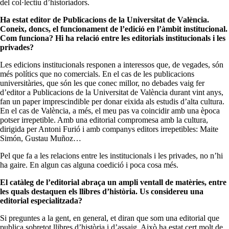
del col·lectiu d’historiadors.
Ha estat editor de Publicacions de la Universitat de València.
Coneix, doncs, el funcionament de l’edició en l’àmbit institucional.
Com funciona? Hi ha relació entre les editorials institucionals i les
privades?
Les edicions institucionals responen a interessos que, de vegades, són
més polítics que no comercials. En el cas de les publicacions
universitàries, que són les que conec millor, no debades vaig fer
d’editor a Publicacions de la Universitat de València durant vint anys,
fan un paper imprescindible per donar eixida als estudis d’alta cultura.
En el cas de València, a més, el meu pas va coincidir amb una època
potser irrepetible. Amb una editorial compromesa amb la cultura,
dirigida per Antoni Furió i amb companys editors irrepetibles: Maite
Simón, Gustau Muñoz…
Pel que fa a les relacions entre les institucionals i les privades, no n’hi
ha gaire. En algun cas alguna coedició i poca cosa més.
El catàleg de l’editorial abraça un ampli ventall de matèries, entre
les quals destaquen els llibres d’història. Us considereu una
editorial especialitzada?
Si preguntes a la gent, en general, et diran que som una editorial que
publica sobretot llibres d’història i d’assaig. Això ha estat cert molt de