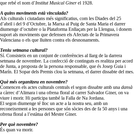
que rebé el nom d’
Institut Musical Giner
el 1928.
A quins moviments està vinculada?
Als culturals i ciutadans més significatius, com les Diades del 25
d’abril i del 9 d’Octubre, la Marxa al Puig de Santa Maria el darrer
diumenge d’octubre o la Plataforma Enllaçats per la Llengua, i donem
suport als moviments que defensen els Afectats de la Primavera
Valenciana o els que lluiten contra els desnonaments.
Teniu setmana cultural?
Sí. Consisteix en un conjunt de conferències al llarg de la darrera
setmana de novembre. La confecció de continguts es realitza per acord
de Junta, a proposta de la persona responsable, que és Josep Guia i
Marín. El Sopar dels Premis clou la setmana, el darrer dissabte del mes.
Què més organitzeu en novembre?
Comencen els actes culturals centrals el segon dissabte amb una
dansà
a càrrec d’Alimara i una ofrena floral al carrer Salvador Giner, on va
viure i morir. Hi participa també la Falla de Na Jordana.
El segon diumenge té lloc un acte a la nostra seu, amb un
reconeixement a les persones que són sòcies des de fa 50 anys i una
ofrena floral a l’estàtua del Mestre Giner.
Per què novembre?
És quan va morir.