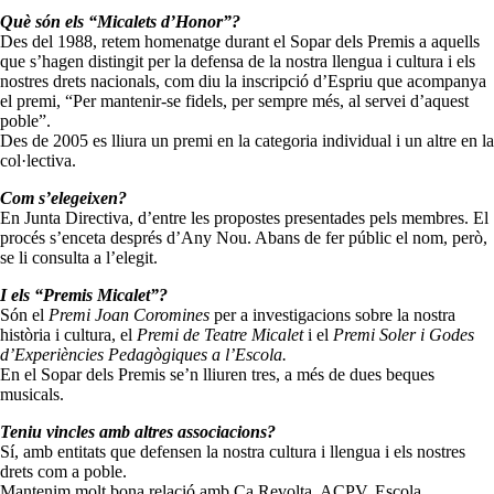
Què són els “Micalets d’Honor”?
Des del 1988, retem homenatge durant el Sopar dels Premis a aquells
que s’hagen distingit per la defensa de la nostra llengua i cultura i els
nostres drets nacionals, com diu la inscripció d’Espriu que acompanya
el premi, “Per mantenir-se fidels, per sempre més, al servei d’aquest
poble”.
Des de 2005 es lliura un premi en la categoria individual i un altre en la
col·lectiva.
Com s’elegeixen?
En Junta Directiva, d’entre les propostes presentades pels membres. El
procés s’enceta després d’Any Nou. Abans de fer públic el nom, però,
se li consulta a l’elegit.
I els “Premis Micalet”?
Són el
Premi Joan Coromines
per a investigacions sobre la nostra
història i cultura, el
Premi de Teatre Micalet
i el
Premi Soler i Godes
d’Experiències Pedagògiques a l’Escola.
En el Sopar dels Premis se’n lliuren tres, a més de dues beques
musicals.
Teniu vincles amb altres associacions?
Sí, amb entitats que defensen la nostra cultura i llengua i els nostres
drets com a poble.
Mantenim molt bona relació amb Ca Revolta, ACPV, Escola