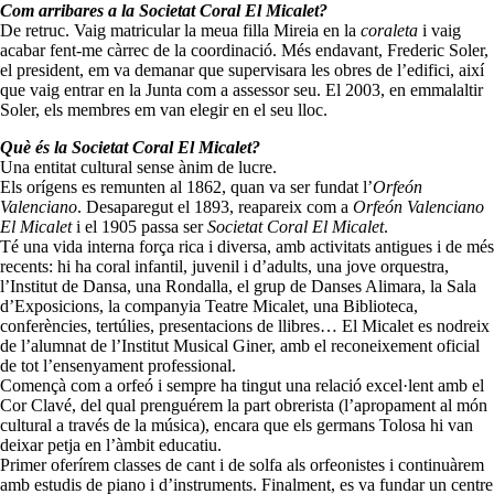
Com arribares a la Societat Coral El Micalet?
De retruc. Vaig matricular la meua filla Mireia en la
coraleta
i vaig
acabar fent-me càrrec de la coordinació. Més endavant, Frederic Soler,
el president, em va demanar que supervisara les obres de l’edifici, així
que vaig entrar en la Junta com a assessor seu. El 2003, en emmalaltir
Soler, els membres em van elegir en el seu lloc.
Què és la Societat Coral El Micalet?
Una entitat cultural sense ànim de lucre.
Els orígens es remunten al 1862, quan va ser fundat l’
Orfeón
Valenciano
. Desaparegut el 1893, reapareix com a
Orfeón Valenciano
El Micalet
i el 1905 passa ser
Societat Coral El Micalet
.
Té una vida interna força rica i diversa, amb activitats antigues i de més
recents: hi ha coral infantil, juvenil i d’adults, una jove orquestra,
l’Institut de Dansa, una Rondalla, el grup de Danses Alimara, la Sala
d’Exposicions, la companyia Teatre Micalet, una Biblioteca,
conferències, tertúlies, presentacions de llibres… El Micalet es nodreix
de l’alumnat de l’Institut Musical Giner, amb el reconeixement oficial
de tot l’ensenyament professional.
Començà com a orfeó i sempre ha tingut una relació excel·lent amb el
Cor Clavé, del qual prenguérem la part obrerista (l’apropament al món
cultural a través de la música), encara que els germans Tolosa hi van
deixar petja en l’àmbit educatiu.
Primer oferírem classes de cant i de solfa als orfeonistes i continuàrem
amb estudis de piano i d’instruments. Finalment, es va fundar un centre