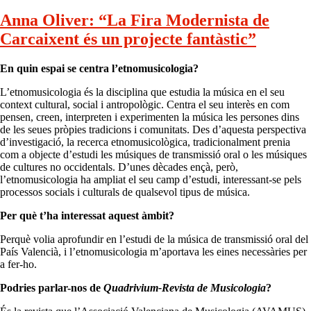
Anna Oliver: “La Fira Modernista de
Carcaixent és un projecte fantàstic”
En quin espai se centra l’etnomusicologia?
L’etnomusicologia és la disciplina que estudia la música en el seu
context cultural, social i antropològic. Centra el seu interès en com
pensen, creen, interpreten i experimenten la música les persones dins
de les seues pròpies tradicions i comunitats. Des d’aquesta perspectiva
d’investigació, la recerca etnomusicològica, tradicionalment prenia
com a objecte d’estudi les músiques de transmissió oral o les músiques
de cultures no occidentals. D’unes dècades ençà, però,
l’etnomusicologia ha ampliat el seu camp d’estudi, interessant-se pels
processos socials i culturals de qualsevol tipus de música.
Per què t’ha interessat aquest àmbit?
Perquè volia aprofundir en l’estudi de la música de transmissió oral del
País Valencià, i l’etnomusicologia m’aportava les eines necessàries per
a fer-ho.
Podries parlar-nos de
Quadrivium-Revista de Musicologia
?