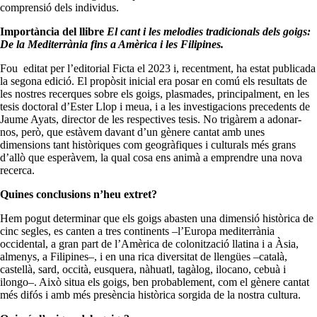
comprensió dels individus.
Importància del llibre
El cant i les melodies tradicionals dels goigs:
De la Mediterrània fins a Amèrica i les Filipines.
Fou editat per l’editorial Ficta el 2023 i, recentment, ha estat publicada
la segona edició. El propòsit inicial era posar en comú els resultats de
les nostres recerques sobre els goigs, plasmades, principalment, en les
tesis doctoral d’Ester Llop i meua, i a les investigacions precedents de
Jaume Ayats, director de les respectives tesis. No trigàrem a adonar-
nos, però, que estàvem davant d’un gènere cantat amb unes
dimensions tant històriques com geogràfiques i culturals més grans
d’allò que esperàvem, la qual cosa ens animà a emprendre una nova
recerca.
Quines conclusions n’heu extret?
Hem pogut determinar que els goigs abasten una dimensió històrica de
cinc segles, es canten a tres continents –l’Europa mediterrània
occidental, a gran part de l’Amèrica de colonització llatina i a Àsia,
almenys, a Filipines–, i en una rica diversitat de llengües –català,
castellà, sard, occità, eusquera, nàhuatl, tagàlog, ilocano, cebuà i
ilongo–. Això situa els goigs, ben probablement, com el gènere cantat
més difós i amb més presència històrica sorgida de la nostra cultura.