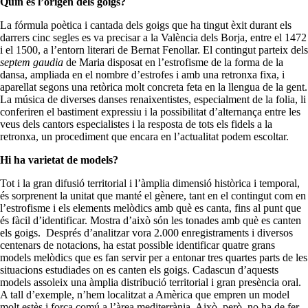
Quin és l’origen dels goigs?
La fórmula poètica i cantada dels goigs que ha tingut èxit durant els
darrers cinc segles es va precisar a la València dels Borja, entre el 1472
i el 1500, a l’entorn literari de Bernat Fenollar. El contingut parteix dels
septem
gaudia
de Maria disposat en l’estrofisme de la forma de la
dansa, ampliada en el nombre d’estrofes i amb una retronxa fixa, i
aparellat segons una retòrica molt concreta feta en la llengua de la gent.
La música de diverses danses renaixentistes, especialment de la folia, li
conferiren el bastiment expressiu i la possibilitat d’alternança entre les
veus dels cantors especialistes i la resposta de tots els fidels a la
retronxa, un procediment que encara en l’actualitat podem escoltar.
Hi ha varietat de models?
Tot i la gran difusió territorial i l’àmplia dimensió històrica i temporal,
és sorprenent la unitat que manté el gènere, tant en el contingut com en
l’estrofisme i els elements melòdics amb què es canta, fins al punt que
és fàcil d’identificar. Mostra d’això són les tonades amb què es canten
els goigs. Després d’analitzar vora 2.000 enregistraments i diversos
centenars de notacions, ha estat possible identificar quatre grans
models melòdics que es fan servir per a entonar tres quartes parts de les
situacions estudiades on es canten els goigs. Cadascun d’aquests
models assoleix una àmplia distribució territorial i gran presència oral.
A tall d’exemple, n’hem localitzat a Amèrica que empren un model
molt estès i força comú a l’àrea mediterrània. Això, però, no ha de fer-