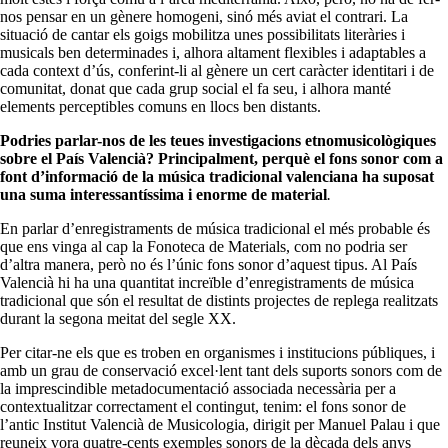
nos pensar en un gènere homogeni, sinó més aviat el contrari. La
situació de cantar els goigs mobilitza unes possibilitats literàries i
musicals ben determinades i, alhora altament flexibles i adaptables a
cada context d’ús, conferint-li al gènere un cert caràcter identitari i de
comunitat, donat que cada grup social el fa seu, i alhora manté
elements perceptibles comuns en llocs ben distants.
Podries parlar-nos de les teues investigacions etnomusicològiques
sobre el País Valencià? Principalment, perquè el fons sonor com a
font d’informació de la música tradicional valenciana ha suposat
una suma interessantíssima i enorme de material
.
En parlar d’enregistraments de música tradicional el més probable és
que ens vinga al cap la Fonoteca de Materials, com no podria ser
d’altra manera, però no és l’únic fons sonor d’aquest tipus. Al País
Valencià hi ha una quantitat increïble d’enregistraments de música
tradicional que són el resultat de distints projectes de replega realitzats
durant la segona meitat del segle XX.
Per citar-ne els que es troben en organismes i institucions públiques, i
amb un grau de conservació excel·lent tant dels suports sonors com de
la imprescindible metadocumentació associada necessària per a
contextualitzar correctament el contingut, tenim: el fons sonor de
l’antic Institut Valencià de Musicologia, dirigit per Manuel Palau i que
reuneix vora quatre-cents exemples sonors de la dècada dels anys