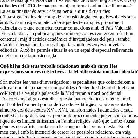
És la revista que l’Associació Valenciana de Musicologia (AVAMUS)
edita des del 2010 de manera anual, en format online i de lliure accés.
La seua finalitat és servir d’eina per a la difusió d’articles
d’investigació dins del camp de la musicologia, en qualsevol dels seus
àmbits, i amb especial atenció a aquelles temàtiques pròpiament
valencianes o que permeten cercar connexions amb el País Valencià.
Fins a la data, ha publicat quinze números on es reuneixen més d’un
centenar i mig d’articles acadèmics d’investigadors del país i també
d’àmbit internacional, a més d’apartats amb ressenyes i novetats
editorials. Això ha permès situar-la en un espai d’especial rellevància
en el camp de la musicologia.
Què hi ha dels teus treballs relacionats amb els cants i les
expressions sonores col·lectives a la Mediterrània nord-occidental?
Són moltes les veus d’investigadors i especialistes que coincideixen a
afirmar que hi ha maneres compartides d’entendre i de produir el cant
col·lectiu i a veus als països de la Mediterrània nord-occidental.
D’acord amb alguns estudis, aquesta manera de pensar i entonar el
cant col·lectivament podria derivar de les litúrgies populars cantades
almenys des dels segles XV i XVI, transformades i adaptades a cada
context al llarg dels segles, però amb procediments que en són comuns,
i que no es limiten únicament a l’àmbit religiós, sinó que també abasta
gèneres de caràcter profà com les cançons de taverna i festa. En el
meu cas, i amb la intenció de cercar les possibles relacions, em vaig
decidir a estudiar els goigs, un gènere fins fa poc força estès i amb una