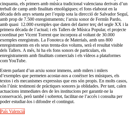
cinquanta, els primers amb música tradicional valenciana derivats d’un
treball de camp amb finalitats etnològiques; el fons elaborat en la
dècada dels anys setanta per l’equip sota la direcció de Salvador Seguí,
amb prop de 7.500 enregistraments; l’arxiu sonor de Fermín Pardo,
amb quasi 12.000 exemples que daten del darrer terç del segle XX i la
primera dècada de l’actual; i els Tallers de Música Popular, el projecte
coordinat per Vicent Torrent que incorpora al voltant de 30.000
exemples enregistrats. La Fonoteca de Materials, amb uns 800
enregistraments en els seus trenta-dos volums, serà el resultat visible
dels Tallers. A més, hi ha els fons sonors de particulars, els
enregistraments amb finalitats comercials i els vídeos a plataformes
com YouTube.
Estem parlant d’un arxiu sonor immens, amb milers i milers
d’exemples que permeten acostar-nos a conèixer les músiques, els
textos i els mecanismes expressius que ens són propis. En molts casos,
són l’únic testimoni de pràctiques sonores ja oblidades. Per tant, calen
actuacions immediates des de les institucions per garantir-ne la
conservació, però també i sobretot, facilitar-ne l’accés i consulta per
poder estudiar-los i difondre el contingut.
País Valencià