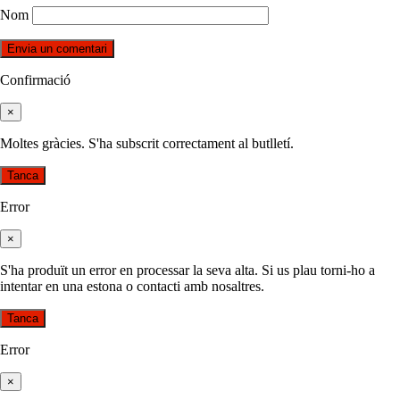
Nom
Confirmació
×
Moltes gràcies. S'ha subscrit correctament al butlletí.
Tanca
Error
×
S'ha produït un error en processar la seva alta. Si us plau torni-ho a
intentar en una estona o contacti amb nosaltres.
Tanca
Error
×