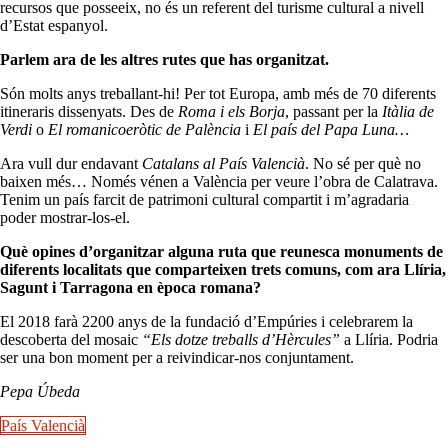
recursos que posseeix, no és un referent del turisme cultural a nivell
d’Estat espanyol.
Parlem ara de les altres rutes que has organitzat.
Són molts anys treballant-hi! Per tot Europa, amb més de 70 diferents
itineraris dissenyats. Des de
Roma i els Borja
, passant per la
Itàlia de
Verdi
o
El romanicoeròtic de Palència
i
El país del Papa Luna…
Ara vull dur endavant
Catalans al País Valencià
. No sé per què no
baixen més… Només vénen a València per veure l’obra de Calatrava.
Tenim un país farcit de patrimoni cultural compartit i m’agradaria
poder mostrar-los-el.
Què opines d’organitzar alguna ruta que reunesca monuments de
diferents localitats que comparteixen trets comuns, com ara Llíria,
Sagunt i Tarragona en època romana?
El 2018 farà 2200 anys de la fundació d’Empúries i celebrarem la
descoberta del mosaic
“Els dotze treballs d’Hèrcules”
a Llíria. Podria
ser una bon moment per a reivindicar-nos conjuntament.
Pepa Úbeda
País Valencià