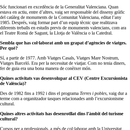
Sóc funcionari en excedència de la Generalitat Valenciana. Quan
estava en actiu, entre d’altres, vaig ser responsable del disseny gràfic
del catàleg de monuments de la Comunitat Valenciana, editat l’any
1985. Després, vaig formar part d’un equip tècnic que realitzava
diferents treballs en estudis previs de monuments valencians, com ara
el Teatre Romà de Sagunt, la Llotja de València o la Catedral.
Sembla que has col·laborat amb un grapat d’agències de viatges.
Per què?
Sí, a partir de 1977. Amb Viatges Casals, Viatges Mare Nostrum,
Viatges Barceló. Era per la necessitat de viatjar. Com no tenia diners,
fer de guia era una bona manera de conèixer món.
Quines activitats vas desenvolupar al CEV (Centre Excursionista
de València)?
Des de 1982 fins a 1992 i dins el programa
Terres i pobles
, vaig dur a
terme com a organitzador tasques relacionades amb l’excursionisme
cultural.
Quines altres activitats has desenrotllat dins l’àmbit del turisme
cultural?
Cursos per a professionals, a més de col·laborar amb la Universitat