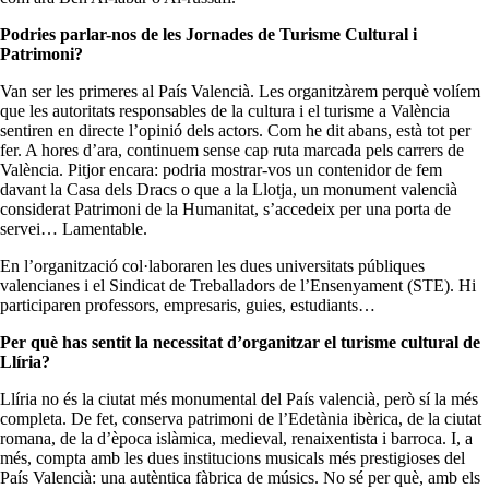
Podries parlar-nos de les Jornades de Turisme Cultural i
Patrimoni?
Van ser les primeres al País Valencià. Les organitzàrem perquè volíem
que les autoritats responsables de la cultura i el turisme a València
sentiren en directe l’opinió dels actors. Com he dit abans, està tot per
fer. A hores d’ara, continuem sense cap ruta marcada pels carrers de
València. Pitjor encara: podria mostrar-vos un contenidor de fem
davant la Casa dels Dracs o que a la Llotja, un monument valencià
considerat Patrimoni de la Humanitat, s’accedeix per una porta de
servei… Lamentable.
En l’organització col·laboraren les dues universitats públiques
valencianes i el Sindicat de Treballadors de l’Ensenyament (STE). Hi
participaren professors, empresaris, guies, estudiants…
Per què has sentit la necessitat d’organitzar el turisme cultural de
Llíria?
Llíria no és la ciutat més monumental del País valencià, però sí la més
completa. De fet, conserva patrimoni de l’Edetània ibèrica, de la ciutat
romana, de la d’època islàmica, medieval, renaixentista i barroca. I, a
més, compta amb les dues institucions musicals més prestigioses del
País Valencià: una autèntica fàbrica de músics. No sé per què, amb els