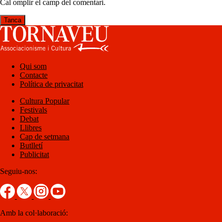
Cal omplir el camp del comentari.
Tanca
Qui som
Contacte
Política de privacitat
Cultura Popular
Festivals
Debat
Llibres
Cap de setmana
Butlletí
Publicitat
Seguiu-nos:
Amb la col·laboració: