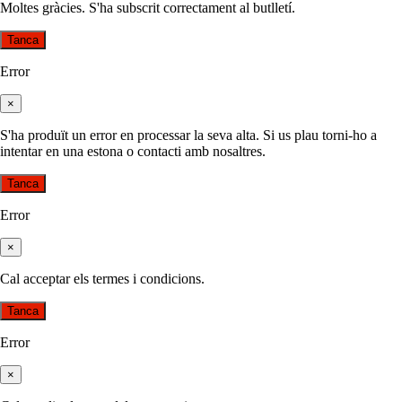
Moltes gràcies. S'ha subscrit correctament al butlletí.
Tanca
Error
×
S'ha produït un error en processar la seva alta. Si us plau torni-ho a
intentar en una estona o contacti amb nosaltres.
Tanca
Error
×
Cal acceptar els termes i condicions.
Tanca
Error
×