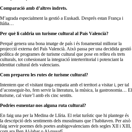
Comparació amb d’altres indrets.
M’agrada especialment la gestió a Euskadi. Després estan França i
Itàlia…
Per què li caldria un turisme cultural al País Valencià?
Perquè genera una bona imatge de país i és fonamental millorar la
projecció externa del País Valencià. Això passa per una decidida gestió
política de programes de turisme cultural que pose en relleu els trets
culturals, tot cohesionant la integració interterritorial i potenciant la
identitat cultural dels valencians.
Com prepareu les rutes de turisme cultural?
Intentem que el visitant tinga empatia amb el territori a visitar i, per tal
d’aconseguir-ho, fem servir la literatura, la música, la gastronomia… El
turisme, cal viure’l amb els cinc sentits.
Podries esmentar-nos alguna ruta cultural?
En faig una per la Medina de Llíria. El relat turístic que hi plantege és
la descripció dels sentiments dels musulmans que l’habitaven. Per això
faig servir poemes dels poetes arabigovalencians dels segles XII i XIII,
com ara Ben Al-labar o Al-russafí.