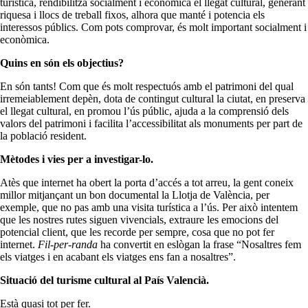
turística, rendibilitza socialment i econòmica el llegat cultural, generant
riquesa i llocs de treball fixos, alhora que manté i potencia els
interessos públics. Com pots comprovar, és molt important socialment i
econòmica.
Quins en són els objectius?
En són tants! Com que és molt respectuós amb el patrimoni del qual
irremeiablement depèn, dota de contingut cultural la ciutat, en preserva
el llegat cultural, en promou l’ús públic, ajuda a la comprensió dels
valors del patrimoni i facilita l’accessibilitat als monuments per part de
la població resident.
Mètodes i vies per a investigar-lo.
Atès que internet ha obert la porta d’accés a tot arreu, la gent coneix
millor mitjançant un bon documental la Llotja de València, per
exemple, que no pas amb una visita turística a l’ús. Per això intentem
que les nostres rutes siguen vivencials, extraure les emocions del
potencial client, que les recorde per sempre, cosa que no pot fer
internet.
Fil-per-randa
ha convertit en eslògan la frase “Nosaltres fem
els viatges i en acabant els viatges ens fan a nosaltres”.
Situació del turisme cultural al País Valencià.
Està quasi tot per fer.