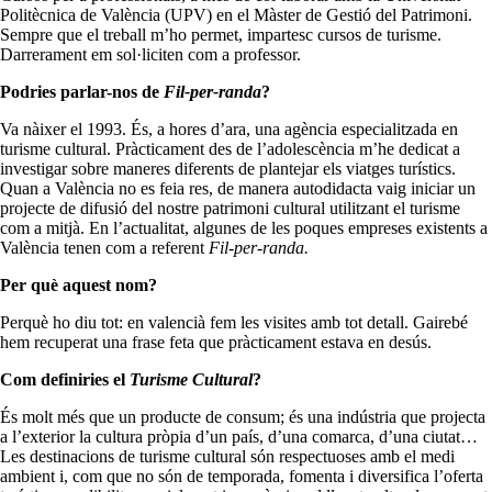
Politècnica de València (UPV) en el Màster de Gestió del Patrimoni.
Sempre que el treball m’ho permet, impartesc cursos de turisme.
Darrerament em sol·liciten com a professor.
Podries parlar-nos de
Fil-per-randa
?
Va nàixer el 1993. És, a hores d’ara, una agència especialitzada en
turisme cultural. Pràcticament des de l’adolescència m’he dedicat a
investigar sobre maneres diferents de plantejar els viatges turístics.
Quan a València no es feia res, de manera autodidacta vaig iniciar un
projecte de difusió del nostre patrimoni cultural utilitzant el turisme
com a mitjà. En l’actualitat, algunes de les poques empreses existents a
València tenen com a referent
Fil-per-randa.
Per què aquest nom?
Perquè ho diu tot: en valencià fem les visites amb tot detall. Gairebé
hem recuperat una frase feta que pràcticament estava en desús.
Com definiries el
Turisme Cultural
?
És molt més que un producte de consum; és una indústria que projecta
a l’exterior la cultura pròpia d’un país, d’una comarca, d’una ciutat…
Les destinacions de turisme cultural són respectuoses amb el medi
ambient i, com que no són de temporada, fomenta i diversifica l’oferta