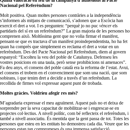
Quina valoració en feu de la campanya d’adhesions al Pacte
Nacional pel Referèndum?
Molt positiva. Quan moltes persones contràries a la independència
s’informen als mitjans de comunicació, s’adonen que a Escòcia han
exercit el dret a vot. I es pregunten: “perquè jo no puc
vèncer
els
partidaris del sí en un referèndum?” La gran majoria de les persones ho
comprenen això. Moltíssima gent que no volia firmar el manifest,
pensant-se que es tractava d’un manifest proindependentista, ho ha fet
quan ha comprès que simplement es reclama el dret a votar en un
referèndum. Des del Pacte Nacional pel Referèndum, diem al govern
espanyol: “Escolteu la veu del poble de Catalunya. Defenseu les
vostres posicions en una taula, però sense prohibicions ni amenaces”.
Fa deu anys, el consens del poble català era la reforma de l’estat. Avui,
el consens el trobem en el convenciment que som una nació, que som
sobirans, i que tenim dret a decidir a través d’un referèndum. La
recollida de firmes vol expressar aquest punt de trobada.
Moltes gràcies. Voldríeu afegir res més?
M’agradaria expressar el meu agraïment. Aquest país no et deixa de
sorprendre per la seva capacitat de mobilitzar-se i engrescar-se en
projectes col·lectius. A nivell polític, com bé reflecteix el referèndum, i
també a nivell associatiu. És mentida que la gent passa de tot. Totes les
persones que esteu en les entitats ho demostreu cada dia. Veure que les
persones estan tan compromeses és una immensa satisfacció.