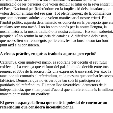
implicació de les persones que volen decidir el futur de la seva entitat, i
el Pacte Nacional pel Referèndum en la implicació dels ciutadans que
volen decidir el futur del seu país. Tot plegat sorgeix de la consciència
que som persones adultes que volem manifestar el nostre criteri. En
l’àmbit polític, aquesta determinació es concreta en la percepció que els
catalans som una nació. I no ho som només per la nostra llengua, la
nostra història, la nostra tradició o la nostra cultura… Ho som, sobretot,
perquè així ho sentim la majoria de catalans. A diferència dels estats,
que necessiten ser reconeguts per tercers, les nacions ho són tan bon
punt així s’hi consideren.
A efectes pràctics, en què es tradueix aquesta percepció?
Catalunya, com qualsevol nació, és sobirana per decidir el seu futur
col·lectiu. La creença que el futur del país l’hem de decidir entre tots
reuneix el 80% de la societat. És una expressió transversal. Per això fa
tanta por als contraris al referèndum, en la mesura que combat les seves
fal·làcies. Demostra que no és cert que tan sols hi participen els
partidaris del referèndum. Hi tenen lloc favorables i detractors de la
independència, que s’han posat d’acord que el referèndum és la millora
manera de resoldre un conflicte.
El govern espanyol afirma que no té la potestat de convocar un
referèndum que considera inconstitucional.