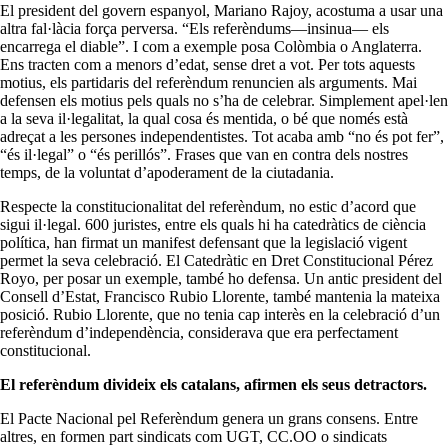
El president del govern espanyol, Mariano Rajoy, acostuma a usar una
altra fal·làcia força perversa. “Els referèndums—insinua— els
encarrega el diable”. I com a exemple posa Colòmbia o Anglaterra.
Ens tracten com a menors d’edat, sense dret a vot. Per tots aquests
motius, els partidaris del referèndum renuncien als arguments. Mai
defensen els motius pels quals no s’ha de celebrar. Simplement apel·len
a la seva il·legalitat, la qual cosa és mentida, o bé que només està
adreçat a les persones independentistes. Tot acaba amb “no és pot fer”,
“és il·legal” o “és perillós”. Frases que van en contra dels nostres
temps, de la voluntat d’apoderament de la ciutadania.
Respecte la constitucionalitat del referèndum, no estic d’acord que
sigui il·legal. 600 juristes, entre els quals hi ha catedràtics de ciència
política, han firmat un manifest defensant que la legislació vigent
permet la seva celebració. El Catedràtic en Dret Constitucional Pérez
Royo, per posar un exemple, també ho defensa. Un antic president del
Consell d’Estat, Francisco Rubio Llorente, també mantenia la mateixa
posició. Rubio Llorente, que no tenia cap interès en la celebració d’un
referèndum d’independència, considerava que era perfectament
constitucional.
El referèndum divideix els catalans, afirmen els seus detractors.
El Pacte Nacional pel Referèndum genera un grans consens. Entre
altres, en formen part sindicats com UGT, CC.OO o sindicats