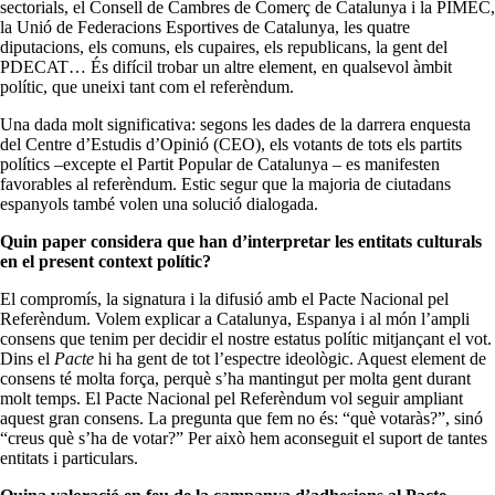
sectorials, el Consell de Cambres de Comerç de Catalunya i la PIMEC,
la Unió de Federacions Esportives de Catalunya, les quatre
diputacions, els comuns, els cupaires, els republicans, la gent del
PDECAT… És difícil trobar un altre element, en qualsevol àmbit
polític, que uneixi tant com el referèndum.
Una dada molt significativa: segons les dades de la darrera enquesta
del Centre d’Estudis d’Opinió (CEO), els votants de tots els partits
polítics –excepte el Partit Popular de Catalunya – es manifesten
favorables al referèndum. Estic segur que la majoria de ciutadans
espanyols també volen una solució dialogada.
Quin paper considera que han d’interpretar les entitats culturals
en el present context polític?
El compromís, la signatura i la difusió amb el Pacte Nacional pel
Referèndum. Volem explicar a Catalunya, Espanya i al món l’ampli
consens que tenim per decidir el nostre estatus polític mitjançant el vot.
Dins el
Pacte
hi ha gent de tot l’espectre ideològic. Aquest element de
consens té molta força, perquè s’ha mantingut per molta gent durant
molt temps. El Pacte Nacional pel Referèndum vol seguir ampliant
aquest gran consens. La pregunta que fem no és: “què votaràs?”, sinó
“creus què s’ha de votar?” Per això hem aconseguit el suport de tantes
entitats i particulars.