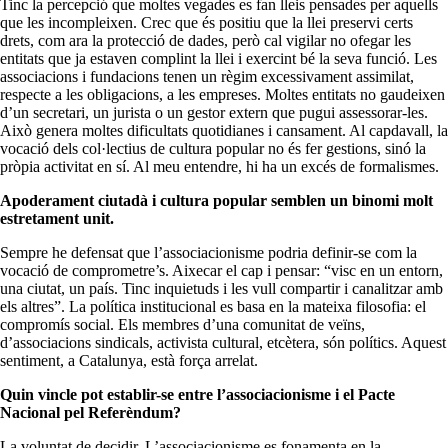
Tinc la percepció que moltes vegades es fan lleis pensades per aquells
que les incompleixen. Crec que és positiu que la llei preservi certs
drets, com ara la protecció de dades, però cal vigilar no ofegar les
entitats que ja estaven complint la llei i exercint bé la seva funció. Les
associacions i fundacions tenen un règim excessivament assimilat,
respecte a les obligacions, a les empreses. Moltes entitats no gaudeixen
d’un secretari, un jurista o un gestor extern que pugui assessorar-les.
Això genera moltes dificultats quotidianes i cansament. Al capdavall, la
vocació dels col·lectius de cultura popular no és fer gestions, sinó la
pròpia activitat en sí. Al meu entendre, hi ha un excés de formalismes.
Apoderament ciutadà i cultura popular semblen un binomi molt
estretament unit.
Sempre he defensat que l’associacionisme podria definir-se com la
vocació de comprometre’s. Aixecar el cap i pensar: “visc en un entorn,
una ciutat, un país. Tinc inquietuds i les vull compartir i canalitzar amb
els altres”. La política institucional es basa en la mateixa filosofia: el
compromís social. Els membres d’una comunitat de veïns,
d’associacions sindicals, activista cultural, etcètera, són polítics. Aquest
sentiment, a Catalunya, està força arrelat.
Quin vincle pot establir-se entre l’associacionisme i el Pacte
Nacional pel Referèndum?
La voluntat de decidir. L’associacionisme es fonamenta en la