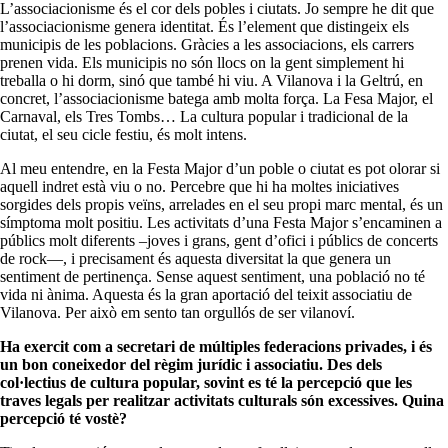
L’associacionisme és el cor dels pobles i ciutats. Jo sempre he dit que
l’associacionisme genera identitat. És l’element que distingeix els
municipis de les poblacions. Gràcies a les associacions, els carrers
prenen vida. Els municipis no són llocs on la gent simplement hi
treballa o hi dorm, sinó que també hi viu. A Vilanova i la Geltrú, en
concret, l’associacionisme batega amb molta força. La Fesa Major, el
Carnaval, els Tres Tombs… La cultura popular i tradicional de la
ciutat, el seu cicle festiu, és molt intens.
Al meu entendre, en la Festa Major d’un poble o ciutat es pot olorar si
aquell indret està viu o no. Percebre que hi ha moltes iniciatives
sorgides dels propis veïns, arrelades en el seu propi marc mental, és un
símptoma molt positiu. Les activitats d’una Festa Major s’encaminen a
públics molt diferents –joves i grans, gent d’ofici i públics de concerts
de rock—, i precisament és aquesta diversitat la que genera un
sentiment de pertinença. Sense aquest sentiment, una població no té
vida ni ànima. Aquesta és la gran aportació del teixit associatiu de
Vilanova. Per això em sento tan orgullós de ser vilanoví.
Ha exercit com a secretari de múltiples federacions privades, i és
un bon coneixedor del règim jurídic i associatiu. Des dels
col·lectius de cultura popular, sovint es té la percepció que les
traves legals per realitzar activitats culturals són excessives. Quina
percepció té vostè?