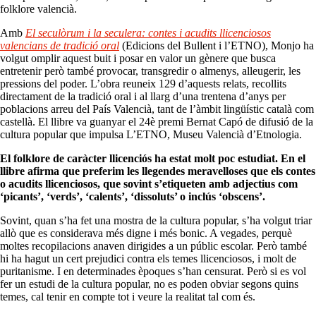
folklore valencià.
Amb
El seculòrum i la seculera: contes i acudits llicenciosos
valencians de tradició oral
(Edicions del Bullent i l’ETNO), Monjo ha
volgut omplir aquest buit i posar en valor un gènere que busca
entretenir però també provocar, transgredir o almenys, alleugerir, les
pressions del poder. L’obra reuneix 129 d’aquests relats, recollits
directament de la tradició oral i al llarg d’una trentena d’anys per
poblacions arreu del País Valencià, tant de l’àmbit lingüístic català com
castellà. El llibre va guanyar el 24è premi Bernat Capó de difusió de la
cultura popular que impulsa L’ETNO, Museu Valencià d’Etnologia.
El folklore de caràcter llicenciós ha estat molt poc estudiat. En el
llibre afirma que preferim les llegendes meravelloses que els contes
o acudits llicenciosos, que sovint s’etiqueten amb adjectius com
‘picants’, ‘verds’, ‘calents’, ‘dissoluts’ o inclús ‘obscens’.
Sovint, quan s’ha fet una mostra de la cultura popular, s’ha volgut triar
allò que es considerava més digne i més bonic. A vegades, perquè
moltes recopilacions anaven dirigides a un públic escolar. Però també
hi ha hagut un cert prejudici contra els temes llicenciosos, i molt de
puritanisme. I en determinades èpoques s’han censurat. Però si es vol
fer un estudi de la cultura popular, no es poden obviar segons quins
temes, cal tenir en compte tot i veure la realitat tal com és.