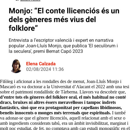
Monjo: “El conte llicenciós és un
dels gèneres més vius del
folklore”
Entrevista a l’escriptor valencià i expert en narrativa
popular Joan-Lluís Monjo, que publica ‘El seculòrum i
la seculera’, premi Bernat Capó 2023
Elena Calzada
02/08/2024 11:36
Filòleg i aficionat a les rondalles des de menut, Joan-Lluís Monjo i
Mascaró es va doctorar a la Universitat d’Alacant el 2022 amb una tesi
sobre el patrimoni rondallístic de Tàrberna. Llavors va descobrir que,
d’entre tots els gèneres del folklore oral, el més habitual no conté
dracs, bruixes ni altres éssers meravellosos i tampoc indrets
fantàstics, sinó que era protagonitzat per capellans libidinosos,
beneïts innocents o monges més terrenals que espirituals.
I també
va adonar-se que el gènere llicenciós, aquell relacionat amb el sexe o
amb ingredients considerats tabú, era un àmbit invisibilitzat, marginat i
molt poc estudiat, de fet, no comptava amb cap estudi monogràfic en el