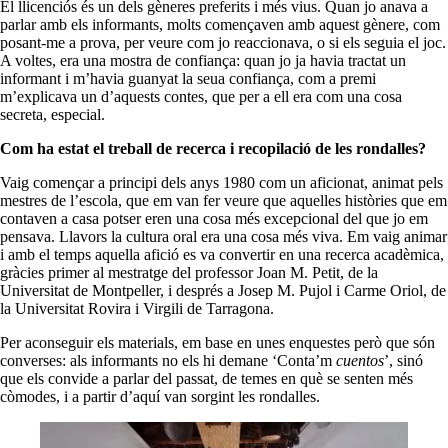
El llicenciós és un dels gèneres preferits i més vius. Quan jo anava a
parlar amb els informants, molts començaven amb aquest gènere, com
posant-me a prova, per veure com jo reaccionava, o si els seguia el joc.
A voltes, era una mostra de confiança: quan jo ja havia tractat un
informant i m’havia guanyat la seua confiança, com a premi
m’explicava un d’aquests contes, que per a ell era com una cosa
secreta, especial.
Com ha estat el treball de recerca i recopilació de les rondalles?
Vaig començar a principi dels anys 1980 com un aficionat, animat pels
mestres de l’escola, que em van fer veure que aquelles històries que em
contaven a casa potser eren una cosa més excepcional del que jo em
pensava. Llavors la cultura oral era una cosa més viva. Em vaig animar
i amb el temps aquella afició es va convertir en una recerca acadèmica,
gràcies primer al mestratge del professor Joan M. Petit, de la
Universitat de Montpeller, i després a Josep M. Pujol i Carme Oriol, de
la Universitat Rovira i Virgili de Tarragona.
Per aconseguir els materials, em base en unes enquestes però que són
converses: als informants no els hi demane ‘Conta’m
cuentos
’, sinó
que els convide a parlar del passat, de temes en què se senten més
còmodes, i a partir d’aquí van sorgint les rondalles.