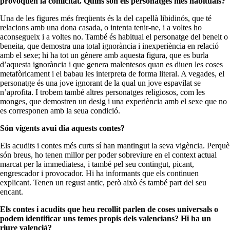
provoquen la comicitat. Quins són els personatges més habituals?
Una de les figures més freqüents és la del capellà libidinós, que té
relacions amb una dona casada, o intenta tenir-ne, i a voltes ho
aconsegueix i a voltes no. També és habitual el personatge del beneit o
beneita, que demostra una total ignorància i inexperiència en relació
amb el sexe; hi ha tot un gènere amb aquesta figura, que es burla
d’aquesta ignorància i que genera malentesos quan es diuen les coses
metafòricament i el babau les interpreta de forma literal. A vegades, el
personatge és una jove ignorant de la qual un jove espavilat se
n’aprofita. I trobem també altres personatges religiosos, com les
monges, que demostren un desig i una experiència amb el sexe que no
es corresponen amb la seua condició.
Són vigents avui dia aquests contes?
Els acudits i contes més curts sí han mantingut la seva vigència. Perquè
són breus, ho tenen millor per poder sobreviure en el context actual
marcat per la immediatesa, i també pel seu contingut, picant,
engrescador i provocador. Hi ha informants que els continuen
explicant. Tenen un regust antic, però això és també part del seu
encant.
Els contes i acudits que heu recollit parlen de coses universals o
podem identificar uns temes propis dels valencians? Hi ha un
riure valencià?