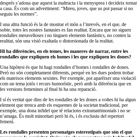
després s’adona que aquest la maltracta i la menysprea i decideix tornar
a casa. És com un advertiment: “Mireu, joves, que us pot passar si no
seguiu les normes”.
I una altra funció és la de mostrar el món a l’inrevés, en el que, de
sobte, totes les nostres fantasies es fan realitat. Encara que no siguen
rondalles meravelloses i no tinguen elements fantàstics, no conten la
realitat, són una visió exaltada o distorsionada de la realitat.
Hi ha diferències, en els temes, les maneres de narrar, entre les
rondalles que expliquen els homes i les que expliquen les dones?
Una hipòtesi és que hi hagi rondalles d’homes i rondalles de dones.
Però no són completament diferents, perquè en les dues podem trobar
els mateixos elements sexistes. Per exemple, pot aparèixer una violació
com un tema joiós i recurs humorístic, però amb la diferència que en
les versions femenines al final hi ha una reparació.
I sí és veritat que dins de les rondalles de les dones a voltes hi ha algun
element que trenca amb els esquemes de la societat tradicional, per
exemple, una dona infidel que té relacions extramatrimonials i no se
n’amaga. És molt minoritari però hi és, i és exclusiu del repertori
femení.
Les rondalles presenten personatges estereotipats que són el que