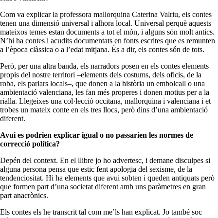
Com va explicar la professora mallorquina Caterina Valriu, els contes
tenen una dimensió universal i alhora local. Universal perquè aquests
mateixos temes estan documents a tot el món, i alguns són molt antics.
N’hi ha contes i acudits documentats en fonts escrites que es remunten
a l’època clàssica o a l’edat mitjana. És a dir, els contes són de tots.
Però, per una altra banda, els narradors posen en els contes elements
propis del nostre territori –elements dels costums, dels oficis, de la
roba, els parlars locals–, que donen a la història un embolcall o una
ambientació valenciana, les fan més properes i donen motius per a la
rialla. Llegeixes una col·lecció occitana, mallorquina i valenciana i et
trobes un mateix conte en els tres llocs, però dins d’una ambientació
diferent.
Avui es podrien explicar igual o no passarien les normes de
correcció política?
Depén del context. En el llibre jo ho advertesc, i demane disculpes si
alguna persona pensa que estic fent apologia del sexisme, de la
tendenciositat. Hi ha elements que avui sobten i queden antiquats però
que formen part d’una societat diferent amb uns paràmetres en gran
part anacrònics.
Els contes els he transcrit tal com me’ls han explicat. Jo també soc