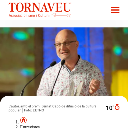
L'autor, amb el premi Bernat Capó de difusió de la cultura
10′
popular │Foto: L’ETNO
Entrevistes