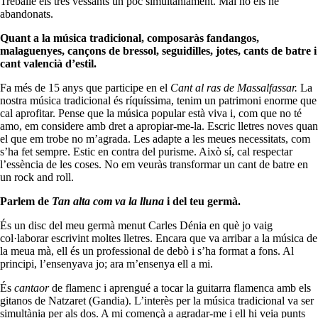
Treballe els tres vessants un poc simultàniament. Mai no els he
abandonats.
Quant a la música tradicional, composaràs fandangos,
malaguenyes, cançons de bressol, seguidilles, jotes, cants de batre i
cant valencià d’estil.
Fa més de 15 anys que participe en el
Cant al ras de Massalfassar.
La
nostra música tradicional és ríquíssima, tenim un patrimoni enorme que
cal aprofitar. Pense que la música popular està viva i, com que no té
amo, em considere amb dret a apropiar-me-la. Escric lletres noves quan
el que em trobe no m’agrada. Les adapte a les meues necessitats, com
s’ha fet sempre. Estic en contra del purisme. Això sí, cal respectar
l’essència de les coses. No em veuràs transformar un cant de batre en
un rock and roll.
Parlem de
Tan alta com va la lluna
i del teu germà.
És un disc del meu germà menut Carles Dénia en què jo vaig
col·laborar escrivint moltes lletres. Encara que va arribar a la música de
la meua mà, ell és un professional de debò i s’ha format a fons. Al
principi, l’ensenyava jo; ara m’ensenya ell a mi.
És
cantaor
de flamenc i aprengué a tocar la guitarra flamenca amb els
gitanos de Natzaret (Gandia). L’interès per la música tradicional va ser
simultània per als dos. A mi començà a agradar-me i ell hi veia punts