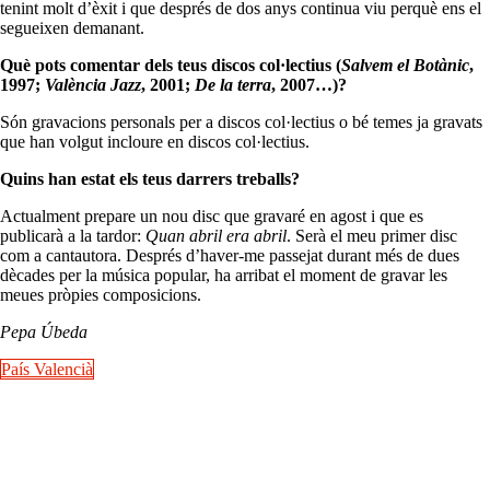
tenint molt d’èxit i que després de dos anys continua viu perquè ens el
segueixen demanant.
Què pots comentar dels teus discos col·lectius (
Salvem el Botànic
,
1997;
València Jazz
, 2001;
De la terra
, 2007…)?
Són gravacions personals per a discos col·lectius o bé temes ja gravats
que han volgut incloure en discos col·lectius.
Quins han estat els teus darrers treballs?
Actualment prepare un nou disc que gravaré en agost i que es
publicarà a la tardor:
Quan abril era abril
. Serà el meu primer disc
com a cantautora. Després d’haver-me passejat durant més de dues
dècades per la música popular, ha arribat el moment de gravar les
meues pròpies composicions.
Pepa Úbeda
País Valencià