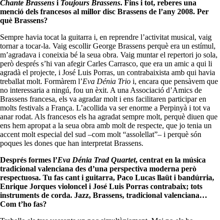
Chante Brassens
i
Toujours Brassens
. Fins i tot, reberes una
menció dels francesos al millor disc Brassens de l’any 2008. Per
què Brassens?
Sempre havia tocat la guitarra i, en reprendre l’activitat musical, vaig
tornar a tocar-la. Vaig escollir George Brassens perquè era un estímul,
m’agradava i coneixia bé la seua obra. Vaig muntar el repertori jo sola,
però després s’hi van afegir Carles Carrasco, que era un amic a qui li
agradà el projecte, i José Luis Porras, un contrabaixista amb qui havia
treballat molt. Formàrem l’
Eva Dénia Trio
i, encara que pensàvem que
no interessaria a ningú, fou un èxit. A una Associació d’Amics de
Brassens francesa, els va agradar molt i ens facilitaren participar en
molts festivals a França. L’acollida va ser enorme a Perpinyà i tot va
anar rodat. Als francesos els ha agradat sempre molt, perquè diuen que
ens hem apropat a la seua obra amb molt de respecte, que jo tenia un
accent molt especial del sud –com molt “assolellat”– i perquè són
poques les dones que han interpretat Brassens.
Després formes l’
Eva Dénia Trad Quartet
, centrat en la música
tradicional valenciana des d’una perspectiva moderna però
respectuosa. Tu fas cant i guitarra, Paco Lucas llaüt i bandúrria,
Enrique Jorques violoncel i José Luis Porras contrabaix; tots
instruments de corda. Jazz, Brassens, tradicional valenciana…
Com t’ho fas?