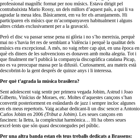
professional magnífic format per nou músics. Estava dirigit pel
contrabaixista Mario Rossy, un dels millors d’aquest país, a qui li va
agradar la meua idea. Bàsicament, em va fer els arranjaments. Hi
participaren els músics que m’acompanyaven habitualment i alguns
altres cridats exclusivament per a la gravació.
Però el disc va passar sense pena ni glòria i no s’ho mereixia, perquè
mai no s’havia fet res de semblant a València i perquè la qualitat dels
músics era excepcional. A més, no vaig rebre cap ajut, en una època en
què els diners de les subvencions es donaven amb molta alegria. Tot i
que finalment me’l publicà la companyia discogràfica catalana Picap,
no es va preocupar massa per la difusió. Curiosament, ara mateix està
descobrint-lo la gent després de quinze anys i li interessa.
Per què t’agrada la música brasilera?
Sent adolescent vaig sentir per primera vegada Jobim, Astrud i Joao
Gilberto, Vinícius de Moraes, etc. Moltes d’aquestes cançons s’han
convertit posteriorment en estàndards de jazz i sempre incloc algunes
en els meus repertoris. Vaig acabar dedicant-li un disc sencer a Antonio
Carlos Jobim en 2006
(Tribut a Jobim).
Les seues cançons em
fascinen: la lletra, la complexitat harmònica… Hi ha obres seues
excel·lents que són quasi desconegudes pel públic.
Per una altra banda estan els teus treballs dedicats a Brassens: