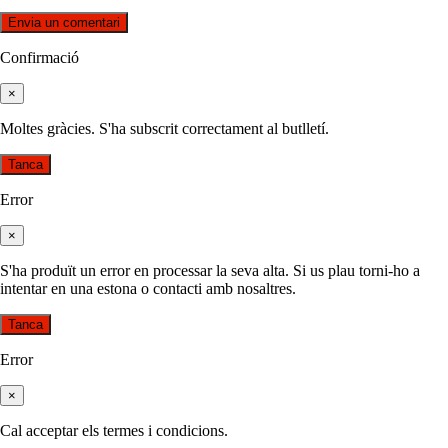
Confirmació
×
Moltes gràcies. S'ha subscrit correctament al butlletí.
Tanca
Error
×
S'ha produït un error en processar la seva alta. Si us plau torni-ho a
intentar en una estona o contacti amb nosaltres.
Tanca
Error
×
Cal acceptar els termes i condicions.