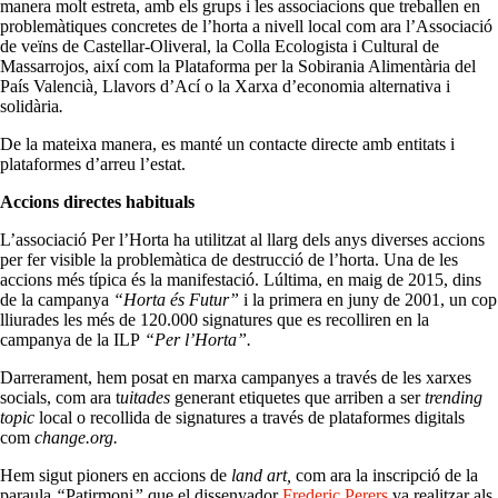
manera molt estreta, amb els grups i les associacions que treballen en
problemàtiques concretes de l’horta a nivell local com ara l’Associació
de veïns de Castellar-Oliveral, la Colla Ecologista i Cultural de
Massarrojos, així com la Plataforma per la Sobirania Alimentària del
País Valencià
,
Llavors d’Ací o la Xarxa d’economia alternativa i
solidària
.
De la mateixa manera, es manté un contacte directe amb entitats i
plataformes d’arreu l’estat.
Accions directes habituals
L’associació
Per l’Horta
ha utilitzat al llarg dels anys diverses accions
per fer visible la problemàtica de destrucció de l’horta. Una de les
accions més típica és la manifestació. Lúltima, en maig de 2015, dins
de la campanya
“Horta és Futur”
i la primera en juny de 2001, un cop
lliurades les més de 120.000 signatures que es recolliren en la
campanya de la ILP
“Per l’Horta”.
Darrerament, hem posat en marxa campanyes a través de les xarxes
socials, com ara t
uitades
generant etiquetes que arriben a ser
trending
topic
local o recollida de signatures a través de plataformes digitals
com
change.org.
Hem sigut pioners en accions de
land art,
com ara la inscripció de la
paraula
“
Patirmoni
”
que el dissenyador
Frederic Perers
va realitzar als