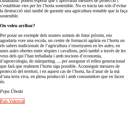
ciutadania- podem esperar que s’aprovaran mesures de protecció i
s’establiran vies per fer l’horta sostenible. No es tracta tan sols d’evitar
la destrucció sinó també de garantir una agricultura rentable que la faça
sostenible.
On voleu arribar?
Per posar un exemple dels nostres somnis de futur pròxim, ens
agradaria vore una escola, un centre de formació agrària en l’horta on
els sabers tradicionals de l’agricultura s’ensenyaren en les aules, en
unes aules obertes entre sèquies i cavallons, però també a través de les
veus dels qui l’han treballada i amb nocions d’economia,
d’agroecologia, de màrqueting…, per assegurar el relleu generacional
que farà que realment l’horta siga possible. Aconseguir mesures de
protecció del territori, i en aquest cas de l’horta, ha d’anar de la mà
d’una terra viva, en plena producció i amb consumidors que en facen
ús.
Pepa Úbeda
País Valencià