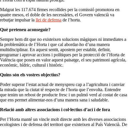
Malgrat les 117.674 firmes recollides per la comissió promotora en
quatre mesos, el doble de les necessàries, el Govern valencià va
rebutjar impulsar la
llei de defensa
de l’horta.
Què preteneu aconseguir?
Sempre hem dit que no existeixen solucions màgiques ni immediates a
la problemàtica de l’Horta i que cal abordar-ho d’una manera
multidisciplinar. En aquest sentit, apostem per establir, definir,
programar i aprovar accions i polítiques per la protecció de l’Horta de
València que posen en valor aquest paisatge, el seu patrimoni agrícola,
econòmic, hídric, cultural i històric.
Quins són els vostres objectius?
Poder superar l’estat actual de menyspreu cap a l’agricultura i canviar
la mirada que la ciutat té respecte de l’horta que l’envolta. Entendre
que tenim un rebost de producte fresc i un pulmó verd al costat de casa
que ens permet alimentar-nos d’una manera sana i saludable.
Relació amb altres associacions i col·lectius d’ací i de fora
Per l’Horta manté un vincle molt directe amb les diverses associacions
ecologistes i de defensa del territori que existeixen al País Valencià. De