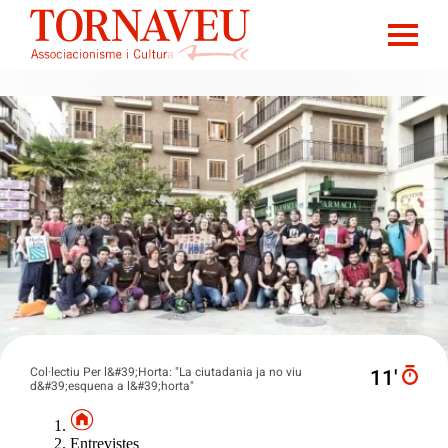
Col·lectiu Per l&#39;Horta: "La ciutadania ja no viu
11′
d&#39;esquena a l&#39;horta"
Entrevistes