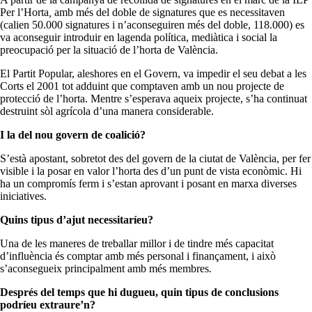
Per l’Horta
,
amb més del doble de signatures que es necessitaven
(calien 50.000 signatures i n’aconseguiren més del doble, 118.000) es
va aconseguir introduir en lagenda política, mediàtica i social la
preocupació per la situació de l’horta de València.
El Partit Popular, aleshores en el Govern, va impedir el seu debat a les
Corts el 2001 tot adduint que comptaven amb un nou projecte de
protecció de l’horta. Mentre s’esperava aqueix projecte, s’ha continuat
destruint sòl agrícola d’una manera considerable.
I la del nou govern de coalició?
S’està apostant, sobretot des del govern de la ciutat de València, per fer
visible i la posar en valor l’horta des d’un punt de vista econòmic. Hi
ha un compromís ferm i s’estan aprovant i posant en marxa diverses
iniciatives.
Quins tipus d’ajut necessitaríeu?
Una de les maneres de treballar millor i de tindre més capacitat
d’influència és comptar amb més personal i finançament, i això
s’aconsegueix principalment amb més membres
.
Després del temps que hi dugueu, quin tipus de conclusions
podríeu extraure’n?