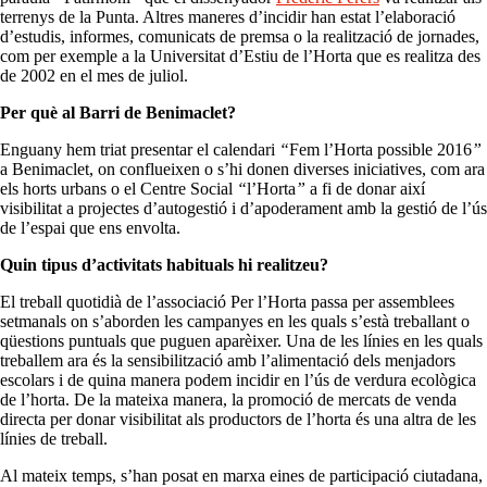
terrenys de la Punta. Altres maneres d’incidir han estat l’elaboració
d’estudis, informes, comunicats de premsa o la realització de jornades,
com per exemple a la Universitat d’Estiu de l’Horta que es realitza des
de 2002 en el mes de juliol.
Per què al Barri de Benimaclet?
Enguany hem triat presentar el calendari
“
Fem l’Horta possible 2016
”
a Benimaclet, on conflueixen o s’hi donen diverses iniciatives, com ara
els horts urbans o el Centre Social
“
l’Horta
”
a fi de donar així
visibilitat a projectes d’autogestió i d’apoderament amb la gestió de l’ús
de l’espai que ens envolta.
Quin tipus d’activitats habituals hi realitzeu?
El treball quotidià de l’associació Per l’Horta passa per assemblees
setmanals on s’aborden les campanyes en les quals s’està treballant o
qüestions puntuals que puguen aparèixer. Una de les línies en les quals
treballem ara és la sensibilització amb l’alimentació dels menjadors
escolars i de quina manera podem incidir en l’ús de verdura ecològica
de l’horta. De la mateixa manera, la promoció de mercats de venda
directa per donar visibilitat als productors de l’horta és una altra de les
línies de treball.
Al mateix temps, s’han posat en marxa eines de participació ciutadana,