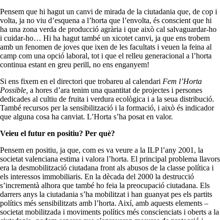
Pensem que hi hagut un canvi de mirada de la ciutadania que, de cop i
volta, ja no viu d’esquena a l’horta que l’envolta, és conscient que hi
ha una zona verda de producció agrària i que això cal salvaguardar-ho
i cuidar-ho… Hi ha hagut també un xicotet canvi, ja que ens trobem
amb un fenomen de joves que ixen de les facultats i veuen la feina al
camp com una opció laboral, tot i que el relleu generacional a l’horta
continua estant en greu perill, no ens enganyem!
Si ens fixem en el directori que trobareu al calendari
Fem l’Horta
Possible,
a hores d’ara tenim una quantitat de projectes i persones
dedicades al cultiu de fruita i verdura ecològica i a la seua distribució.
També recursos per la sensibilització i la formació, i això és indicador
que alguna cosa ha canviat. L’Horta s’ha posat en valor.
Veieu el futur en positiu? Per què?
Pensem en positiu, ja que, com es va veure a la ILP l’any 2001, la
societat valenciana estima i valora l’horta. El principal problema llavors
era la desmobilització ciutadana front als abusos de la classe política i
els interessos immobiliaris. En la dècada del 2000 la destrucció
s’incrementà alhora que també ho feia la preocupació ciutadana. Els
darrers anys la ciutadania s’ha mobilitzat i han guanyat pes els partits
polítics més sensibilitzats amb l’horta. Així, amb aquests elements –
societat mobilitzada i moviments polítics més conscienciats i oberts a la