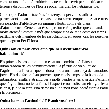
com ara una aplicació multimèdia que ens ha servit per identificar els
terrenys disponibles de l’horta i poder mesurar-los i etiquetar-los.
Cal dir que l’administració està dissenyada per a dissuadir la
participació ciutadana. Els canals que ha oferit sempre han estat estrets,
els períodes d’al·legació els mínims i lluitar contra els plans
d’ajuntaments i Generalitat és sempre un esforç tediós que demanda
molta atenció i esforç, a més que sempre s’ha de fer a costa del temps
particular dels membres de les associacions, en aquest cas, les persones
que integrem Per l’Horta
.
Quins són els problemes amb què heu d’enfrontar-vos
habitualment?
Els principals problemes n’han estat una combinació: l’ànsia
urbanitzadora de les administracions i la pèrdua de viabilitat de
l’agricultura a l’horta –que ha donat lloc a una mancança de llauradors
joves. Els dos factors han provocat que en els temps de la bombolla
urbanística resultara atractiu per a molts vendre la terra, ja que s’entenia
que l’agricultura no tenia futur. D’aquest error molts han eixit gràcies a
la crisi, ja que la terra s’ha demostrat una molt bona opció front a l’atur
i la precarietat.
Quina ha estat l’actitud del PP amb vosaltres?
A partir de la campanya de recollida de signatures en el marc de la ILP