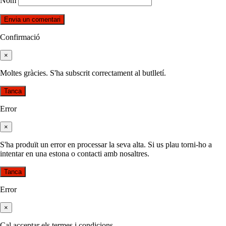
Nom
Confirmació
×
Moltes gràcies. S'ha subscrit correctament al butlletí.
Tanca
Error
×
S'ha produït un error en processar la seva alta. Si us plau torni-ho a
intentar en una estona o contacti amb nosaltres.
Tanca
Error
×
Cal acceptar els termes i condicions.