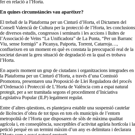
fer en relació a l’Horta.
En quines circumstàncies vau aparèixer?
El treball de la
Plataforma per un Cinturó d’Horta,
el Dictamen del
Consell Valencià de Cultura per la protecció de l’Horta, les conclusions
de diversos estudis, congressos i seminaris i les accions i lluites de
l’Associació de Veïns “La Unificadora” de La Punta, “Per un Barranc
Viu, sense formigó” a Picanya, Paiporta, Torrent, Catarroja…,
conflueixen en un moment en què es constata la preocupació real de la
societat davant la greu situació de degradació en la qual es trobava
l’Horta.
En aqueix moment un grup de ciutadans i organitzacions integrades en
la
Plataforma per un Cinturó d’Horta
,
a través d’una Comissió
Promotora, presentaren una Proposició de Llei Reguladora del procés
d’Ordenació i Protecció de L’Horta de València com a espai natural
protegit, per a ser tramitada segons el procediment d’Iniciativa
Legislativa Popular (ILP) legalment regulat.
Entre d’altres qüestions, es plantejava establir una suspensió cautelar
de llicències d’obra de tot tipus en tots els municipis de l’entorn
metropolità de l’Horta que disposaren de sòls de màxima qualitat
agrícola i, en conseqüència, susceptibles d’activitat agrària hortícola i la
petició perquè en un termini màxim d’un any es delimitara i declarara
l’Horta com a espai natural protegit.