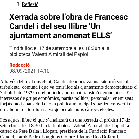
Reflexió
Xerrada sobre l’obra de Francesc
Candel i del seu llibre ‘Un
ajuntament anomenat ELLS’
Tindrà lloc el 17 de setembre a les 18:30h a la
biblioteca Valentí Almirall del Papiol
Redacció
08/09/2021 14:10
A través del relat novel·lat, Candel denunciava una situació social
turbulenta, comuna i que va tenir lloc als ajuntaments democratitzats el
3 d’abril de 1979, en el període anomenat transició democràtica. Els
interessos de grups econòmics, partits polítics, personals i enemistats
forjats molt abans de la nova política municipal s’havien convertit en
un laberint en territori salvatge per als nous càrrecs electes.
I és aquest llibre el que s’analitzarà en una xerrada el pròxim 17 de
setembre a les 18:30 h a la biblioteca Valentí Almirall del Papiol, a
càrrec de Pere Baltà i Llopart, president de la Fundació Francesc
Candel, i amb Pedro Longinos Gómez i Jaume Ros Bofarull,