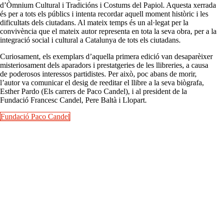
d’Òmnium Cultural i Tradicións i Costums del Papiol. Aquesta xerrada
és per a tots els públics i intenta recordar aquell moment històric i les
dificultats dels ciutadans. Al mateix temps és un al·legat per la
convivència que el mateix autor representa en tota la seva obra, per a la
integració social i cultural a Catalunya de tots els ciutadans.
Curiosament, els exemplars d’aquella primera edició van desaparèixer
misteriosament dels aparadors i prestatgeries de les llibreries, a causa
de poderosos interessos partidistes. Per això, poc abans de morir,
l’autor va comunicar el desig de reeditar el llibre a la seva biògrafa,
Esther Pardo (Els carrers de Paco Candel), i al president de la
Fundació Francesc Candel, Pere Baltà i Llopart.
Fundació Paco Candel