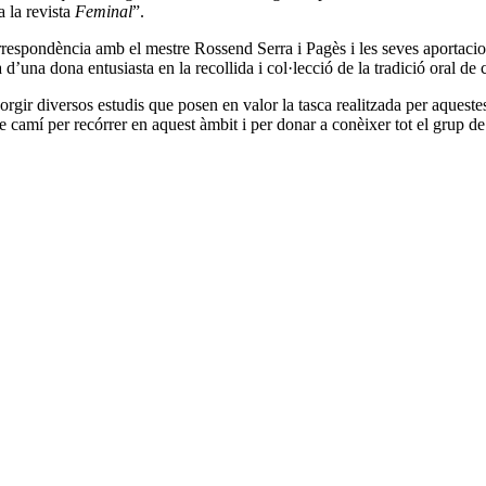
 la revista
Feminal
”.
orrespondència amb el mestre Rossend Serra i Pagès i les seves aportacio
a d’una dona entusiasta en la recollida i col·lecció de la tradició oral de 
rgir diversos estudis que posen en valor la tasca realitzada per aquest
 camí per recórrer en aquest àmbit i per donar a conèixer tot el grup de