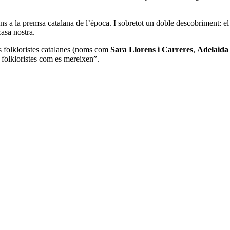
ns a la premsa catalana de l’època. I sobretot un doble descobriment: el
casa nostra.
es folkloristes catalanes (noms com
Sara Llorens i Carreres
,
Adelaida
 folkloristes com es mereixen”.