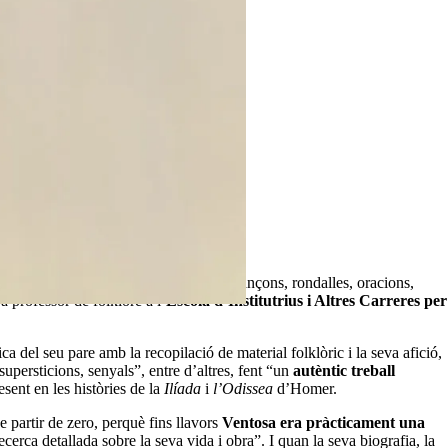
is del segle XX.
 amb paper i llapis per anar recollint cançons, rondalles, oracions,
a professor de folklore a l’
Escola d’Institutrius i Altres Carreres per
ica del seu pare amb la recopilació de material folklòric i la seva afició,
supersticions, senyals”, entre d’altres, fent “un
autèntic treball
esent en les històries de la
Ilíada
i
l’Odissea
d’Homer.
e partir de zero, perquè fins llavors
Ventosa era pràcticament una
cerca detallada sobre la seva vida i obra”. I quan la seva biografia, la