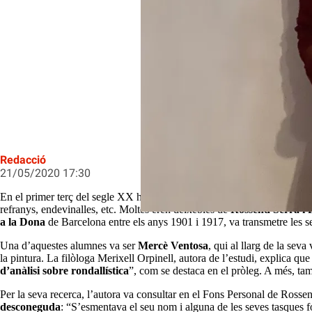
Meritxell Orpinell ens convida a des
Redacció
21/05/2020 17:30
En el primer terç del segle XX hi trobem un notable número de folkloriste
refranys, endevinalles, etc. Moltes eren deixebles de
Rossend Serra i 
a la Dona
de Barcelona entre els anys 1901 i 1917, va transmetre les s
Una d’aquestes alumnes va ser
Mercè Ventosa
, qui al llarg de la sev
la pintura. La filòloga Merixell Orpinell, autora de l’estudi, explica qu
d’anàlisi sobre rondallística
”, com se destaca en el pròleg. A més, tamb
Per la seva recerca, l’autora va consultar en el Fons Personal de Rossen
desconeguda
: “S’esmentava el seu nom i alguna de les seves tasques fol