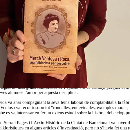
cobrir la figura i la tasca d'una destacada folkloristes de princip
s, dones estudioses que anaven per diferents indrets del territori català
Pagès
, un dels grans folkloristes de l’època. No és estrany, perquè, com 
eves alumnes l’amor per aquesta disciplina.
a vida va anar compaginant la seva feina laboral de comptabilitat a la fàbr
e Ventosa va recollir sobretot “rondalles, endevinalles, exemples morals, 
é es va interessar en fer un extens estudi sobre la història del ciclop pr
d Serra i Pagès i l’Arxiu Històric de la Ciutat de Barcelona i va haver d
klorístiques en alguns articles d’investigació, però no s’havia fet una re